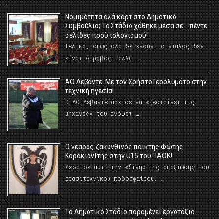
Νομιμότητα αλά καρτ στο Δημοτικό
Συμβούλιο; Το Στάδιο χάθηκε μέσα σε… πέντε
σελίδες προϋπολογισμού!
Τελικά, όπως όλα δείχνουν, ο γιαλός δεν
είναι στραβός… αλλά …
ΑΟ Λεβάντε: Με τον Χρήστο Γερολυμάτο στην
τεχνική ηγεσία!
Ο ΑΟ Λεβάντε άρχισε να «ζεσταίνει τις
μηχανές» του ενόψει …
O νεαρός ζακυνθινός παίκτης Φώτης
Κορακιανίτης στην U15 του ΠΑΟΚ!
Μέσα σε αυτή την «δίνη» της απαξίωσης του
ερασιτεχνικού ποδοσφαίρου. …
Το Δημοτικό Στάδιο παραμένει εργοτάξιο