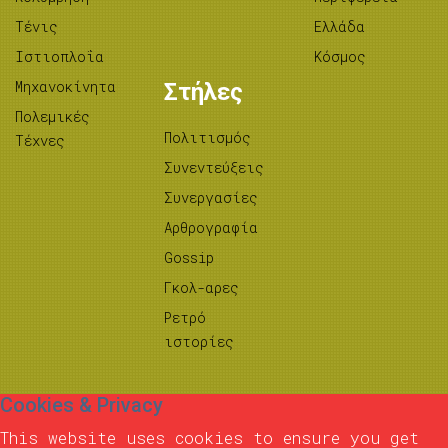
Τένις
Ελλάδα
Ιστιοπλοΐα
Κόσμος
Μηχανοκίνητα
Στήλες
Πολεμικές
Πολιτισμός
Τέχνες
Συνεντεύξεις
Συνεργασίες
Αρθρογραφία
Gossip
Γκολ-αρες
Ρετρό
ιστορίες
Cookies & Privacy
This website uses cookies to ensure you get