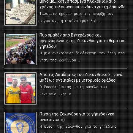
μόνο με… κάτι σπασμένα πλακάκια και ο
χρόνος τελειώνει επικίνδυνα για τη Ζάκυνθο!
Τέσσερις ημέρες μετά την έναρξη των
εργασιών, η εικόνα προκαλεί …
Πυρ ομαδόν από Βετεράνους και
οργανωμένους της Ζακύνθου για το θέμα του
γηπέδου!
Η μια ανακοίνωση διαδέχεται την άλλη στο
νησί της Ζακύνθου …
Από τις Ακαδημίες του Ζακυνθιακού… ξανά
μαζί ως αντίπαλοι με ιστορικές ομάδες!
Ο Ραφαήλ Πέττας με τη φανέλα του
Πανιωνίου και ο …
Πίεση της Ζακύνθου για το γήπεδο (νέα
ανακοίνωση)
Η πίεση της Ζακύνθου για το γηπεδικο