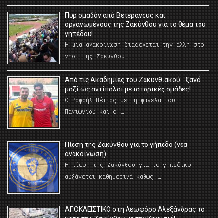
Πυρ ομαδόν από Βετεράνους και
οργανωμένους της Ζακύνθου για το θέμα του
γηπέδου!
Η μια ανακοίνωση διαδέχεται την άλλη στο
νησί της Ζακύνθου …
Από τις Ακαδημίες του Ζακυνθιακού… ξανά
μαζί ως αντίπαλοι με ιστορικές ομάδες!
Ο Ραφαήλ Πέττας με τη φανέλα του
Πανιωνίου και ο …
Πίεση της Ζακύνθου για το γήπεδο (νέα
ανακοίνωση)
Η πίεση της Ζακύνθου για το γηπεδικο
αυξάνεται καθημερινά καθώς …
AΠΟΚΛΕΙΣΤΙΚΟ στη Λεωφόρο Αλεξάνδρας το