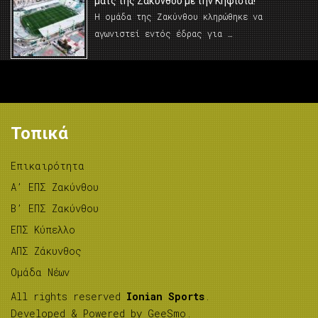
ματς της Ζακύνθου με την Κηφισιά!
Η ομάδα της Ζακύνθου κληρώθηκε να
αγωνιστεί εντός έδρας για …
Τοπικά
Επικαιρότητα
A’ ΕΠΣ Ζακύνθου
B’ ΕΠΣ Ζακύνθου
ΕΠΣ Κύπελλο
ΑΠΣ Ζάκυνθος
Ομάδα Νέων
All rights reserved
Ionian Sports
.
Developed & Powered by
GeeSmo
.