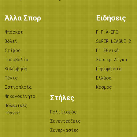
Άλλα Σπορ
Ειδήσεις
Μπάσκετ
Γ.Γ.Α-ΕΠΟ
Βόλεϊ
SUPER LEAGUE 2
Στίβος
Γ’ Εθνική
Tοξοβολία
Σούπερ Λίγκα
Κολύμβηση
Περιφέρεια
Τένις
Ελλάδα
Ιστιοπλοΐα
Κόσμος
Μηχανοκίνητα
Στήλες
Πολεμικές
Πολιτισμός
Τέχνες
Συνεντεύξεις
Συνεργασίες