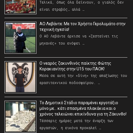
Τελικά, όπως όλα δείχνουν, ο γιαλός δεν
είναι στραβός… αλλά …
ΑΟ Λεβάντε: Με τον Χρήστο Γερολυμάτο στην
τεχνική ηγεσία!
Ο ΑΟ Λεβάντε άρχισε να «ζεσταίνει τις
μηχανές» του ενόψει …
O νεαρός ζακυνθινός παίκτης Φώτης
Κορακιανίτης στην U15 του ΠΑΟΚ!
Μέσα σε αυτή την «δίνη» της απαξίωσης του
ερασιτεχνικού ποδοσφαίρου. …
Το Δημοτικό Στάδιο παραμένει εργοτάξιο
μόνο με… κάτι σπασμένα πλακάκια και ο
χρόνος τελειώνει επικίνδυνα για τη Ζάκυνθο!
Τέσσερις ημέρες μετά την έναρξη των
εργασιών, η εικόνα προκαλεί …