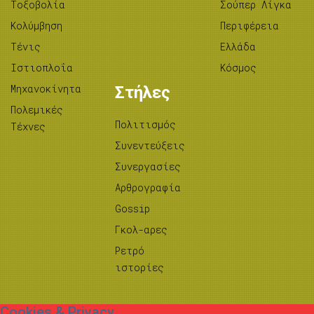
Tοξοβολία
Σούπερ Λίγκα
Κολύμβηση
Περιφέρεια
Τένις
Ελλάδα
Ιστιοπλοΐα
Κόσμος
Μηχανοκίνητα
Στήλες
Πολεμικές
Πολιτισμός
Τέχνες
Συνεντεύξεις
Συνεργασίες
Αρθρογραφία
Gossip
Γκολ-αρες
Ρετρό
ιστορίες
Cookies & Privacy