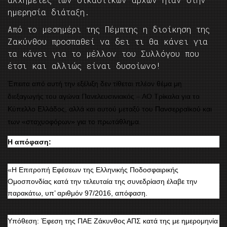
ημερησία διάταξη.
Από το μεσημέρι της Πέμπτης η διοίκηση της
Ζακύνθου προσπαθεί να δει τι θα κάνει για
τα κάνει για το μέλλον του Συλλόγου που
έτσι και αλλιώς είναι δυσοίωνο!
Έπειτα από αυτή την εξέλιξη δεν τίθεται πλέον θέμα μη
διεξαγωγής του αγώνα Πανελευσινιακός – ΑΟ Τρίκαλα για το
Κύπελλο Ελλάδος, αλλά και αυτού μεταξύ του Πανσερραϊκού και
των «σταχυοφόρων» για το πρωτάθλημα.
Η απόφαση:
«Η Επιτροπή Εφέσεων της Ελληνικής Ποδοσφαιρικής
Ομοσπονδίας κατά την τελευταία της συνεδρίαση έλαβε την
παρακάτω, υπ’ αριθμόν 97/2016, απόφαση.
Υπόθεση: Έφεση της ΠΑΕ Ζάκυνθος ΑΠΣ κατά της με ημερομηνία