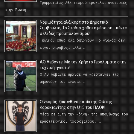
Γραμματείας Αθλητισμού προκαλεί ανατροπές
στην Ένωση …
Νομιμότητα αλά καρτ στο Δημοτικό
Συμβούλιο; Το Στάδιο χάθηκε μέσα σε… πέντε
σελίδες προϋπολογισμού!
Τελικά, όπως όλα δείχνουν, ο γιαλός δεν
είναι στραβός… αλλά …
ΑΟ Λεβάντε: Με τον Χρήστο Γερολυμάτο στην
τεχνική ηγεσία!
Ο ΑΟ Λεβάντε άρχισε να «ζεσταίνει τις
μηχανές» του ενόψει …
O νεαρός ζακυνθινός παίκτης Φώτης
Κορακιανίτης στην U15 του ΠΑΟΚ!
Μέσα σε αυτή την «δίνη» της απαξίωσης του
ερασιτεχνικού ποδοσφαίρου. …