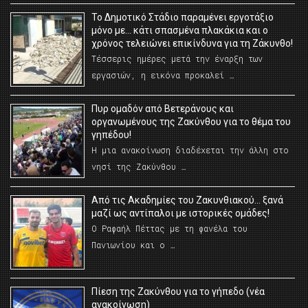
Το Δημοτικό Στάδιο παραμένει εργοτάξιο
μόνο με… κάτι σπασμένα πλακάκια και ο
χρόνος τελειώνει επικίνδυνα για τη Ζάκυνθο!
Τέσσερις ημέρες μετά την έναρξη των
εργασιών, η εικόνα προκαλεί …
Πυρ ομαδόν από Βετεράνους και
οργανωμένους της Ζακύνθου για το θέμα του
γηπέδου!
Η μια ανακοίνωση διαδέχεται την άλλη στο
νησί της Ζακύνθου …
Από τις Ακαδημίες του Ζακυνθιακού… ξανά
μαζί ως αντίπαλοι με ιστορικές ομάδες!
Ο Ραφαήλ Πέττας με τη φανέλα του
Πανιωνίου και ο …
Πίεση της Ζακύνθου για το γήπεδο (νέα
ανακοίνωση)