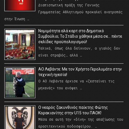
Διαπιστωτική πράξη της Γενικής
Γραμματείας Αθλητισμού προκαλεί ανατροπές
στην Ένωση …
Νομιμότητα αλά καρτ στο Δημοτικό
Συμβούλιο; Το Στάδιο χάθηκε μέσα σε… πέντε
σελίδες προϋπολογισμού!
Τελικά, όπως όλα δείχνουν, ο γιαλός δεν
είναι στραβός… αλλά …
ΑΟ Λεβάντε: Με τον Χρήστο Γερολυμάτο στην
τεχνική ηγεσία!
Ο ΑΟ Λεβάντε άρχισε να «ζεσταίνει τις
μηχανές» του ενόψει …
O νεαρός ζακυνθινός παίκτης Φώτης
Κορακιανίτης στην U15 του ΠΑΟΚ!
Μέσα σε αυτή την «δίνη» της απαξίωσης του
ερασιτεχνικού ποδοσφαίρου. …