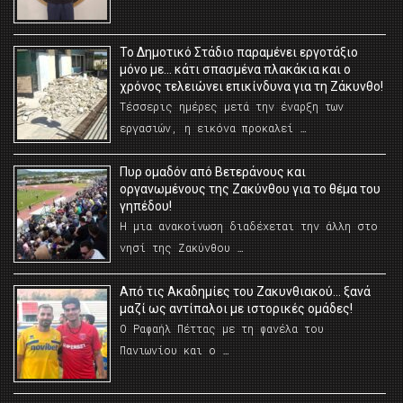
Το Δημοτικό Στάδιο παραμένει εργοτάξιο
μόνο με… κάτι σπασμένα πλακάκια και ο
χρόνος τελειώνει επικίνδυνα για τη Ζάκυνθο!
Τέσσερις ημέρες μετά την έναρξη των
εργασιών, η εικόνα προκαλεί …
Πυρ ομαδόν από Βετεράνους και
οργανωμένους της Ζακύνθου για το θέμα του
γηπέδου!
Η μια ανακοίνωση διαδέχεται την άλλη στο
νησί της Ζακύνθου …
Από τις Ακαδημίες του Ζακυνθιακού… ξανά
μαζί ως αντίπαλοι με ιστορικές ομάδες!
Ο Ραφαήλ Πέττας με τη φανέλα του
Πανιωνίου και ο …