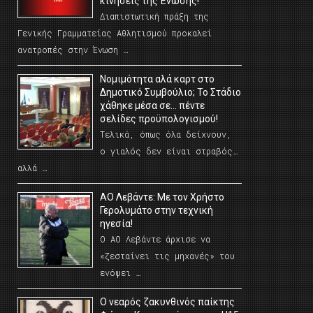
κινήσεις της Ένωσης!
Διαπιστωτική πράξη της
Γενικής Γραμματείας Αθλητισμού προκαλεί
ανατροπές στην Ένωση …
Νομιμότητα αλά καρτ στο
Δημοτικό Συμβούλιο; Το Στάδιο
χάθηκε μέσα σε… πέντε
σελίδες προϋπολογισμού!
Τελικά, όπως όλα δείχνουν,
ο γιαλός δεν είναι στραβός…
αλλά …
ΑΟ Λεβάντε: Με τον Χρήστο
Γερολυμάτο στην τεχνική
ηγεσία!
Ο ΑΟ Λεβάντε άρχισε να
«ζεσταίνει τις μηχανές» του
ενόψει …
O νεαρός ζακυνθινός παίκτης