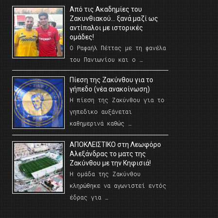
Από τις Ακαδημίες του
Ζακυνθιακού… ξανά μαζί ως
αντίπαλοι με ιστορικές
ομάδες!
Ο Ραφαήλ Πέττας με τη φανέλα
του Πανιωνίου και ο …
Πίεση της Ζακύνθου για το
γήπεδο (νέα ανακοίνωση)
Η πίεση της Ζακύνθου για το
γηπεδικο αυξάνεται
καθημερινά καθώς …
AΠΟΚΛΕΙΣΤΙΚΟ στη Λεωφόρο
Αλεξάνδρας το ματς της
Ζακύνθου με την Κηφισιά!
Η ομάδα της Ζακύνθου
κληρώθηκε να αγωνιστεί εντός
έδρας για …