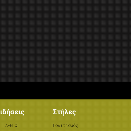
ιδήσεις
Στήλες
.Γ.Α-ΕΠΟ
Πολιτισμός