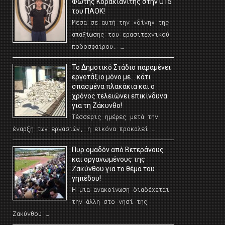
Φώτης Κορακιανίτης στην U15
του ΠΑΟΚ!
Μέσα σε αυτή την «δίνη» της
απαξίωσης του ερασιτεχνικού
ποδοσφαίρου. …
Το Δημοτικό Στάδιο παραμένει
εργοτάξιο μόνο με… κάτι
σπασμένα πλακάκια και ο
χρόνος τελειώνει επικίνδυνα
για τη Ζάκυνθο!
Τέσσερις ημέρες μετά την
έναρξη των εργασιών, η εικόνα προκαλεί …
Πυρ ομαδόν από Βετεράνους
και οργανωμένους της
Ζακύνθου για το θέμα του
γηπέδου!
Η μια ανακοίνωση διαδέχεται
την άλλη στο νησί της
Ζακύνθου …