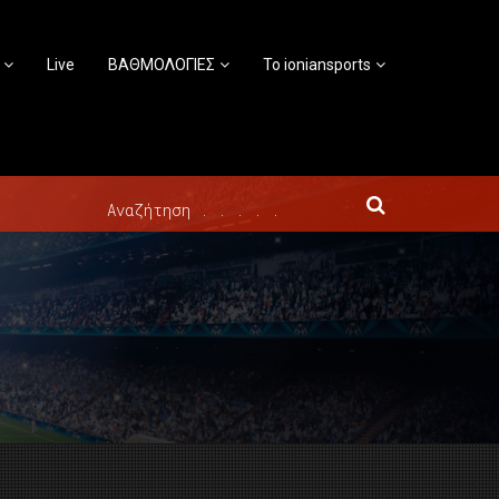
Live
ΒΑΘΜΟΛΟΓΙΕΣ
Το ioniansports