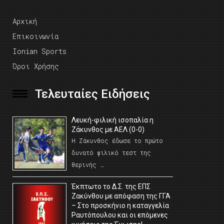
Αρχική
Επικοινωνία
Ionian Sports
Όροι Χρήσης
Τελευταίες Ειδήσεις
Λευκή-φιλική ισοπαλία η
Ζάκυνθος με ΑΕΛ (0-0)
Η Ζάκυνθος έδωσε το πρώτο
δυνατό φιλικό τεστ της
θερινής …
Έκπτωτο το Δ.Σ. της ΕΠΣ
Ζακύνθου με απόφαση της ΓΓΑ
– Στο προσκήνιο η καταγγελία
Ραυτόπουλου και οι επόμενες