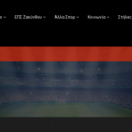
ο
ΕΠΣ Ζακύνθου
Άλλα Σπορ
Κοινωνία
Στήλες