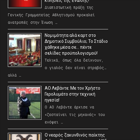
κινήσεις της Ένωσης!
Διαπιστωτική πράξη της
Γενικής Γραμματείας Αθλητισμού προκαλεί
ανατροπές στην Ένωση …
Νομιμότητα αλά καρτ στο
Δημοτικό Συμβούλιο; Το Στάδιο
χάθηκε μέσα σε… πέντε
σελίδες προϋπολογισμού!
Τελικά, όπως όλα δείχνουν,
ο γιαλός δεν είναι στραβός…
αλλά …
ΑΟ Λεβάντε: Με τον Χρήστο
Γερολυμάτο στην τεχνική
ηγεσία!
Ο ΑΟ Λεβάντε άρχισε να
«ζεσταίνει τις μηχανές» του
ενόψει …
O νεαρός ζακυνθινός παίκτης