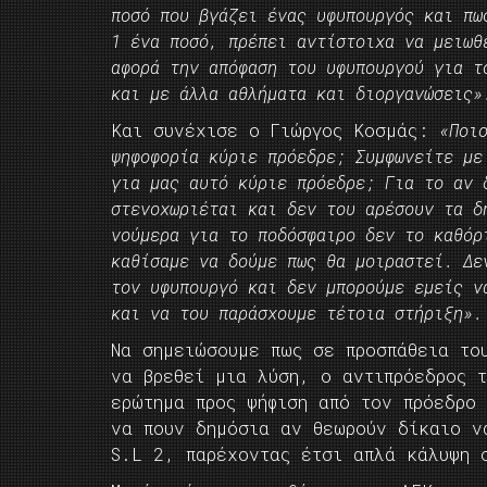
ποσό που βγάζει ένας υφυπουργός και πω
1 ένα ποσό, πρέπει αντίστοιχα να μειωθ
αφορά την απόφαση του υφυπουργού για τ
και με άλλα αθλήματα και διοργανώσεις»
Και συνέχισε ο Γιώργος Κοσμάς:
«Ποι
ψηφοφορία κύριε πρόεδρε; Συμφωνείτε με
για μας αυτό κύριε πρόεδρε; Για το αν 
στενοχωριέται και δεν του αρέσουν τα δ
νούμερα για το ποδόσφαιρο δεν το καθόρ
καθίσαμε να δούμε πως θα μοιραστεί. Δε
τον υφυπουργό και δεν μπορούμε εμείς ν
και να του παράσχουμε τέτοια στήριξη».
Να σημειώσουμε πως σε προσπάθεια το
να βρεθεί μια λύση, ο αντιπρόεδρος 
ερώτημα προς ψήφιση από τον πρόεδρο
να πουν δημόσια αν θεωρούν δίκαιο ν
S.L 2, παρέχοντας έτσι απλά κάλυψη 