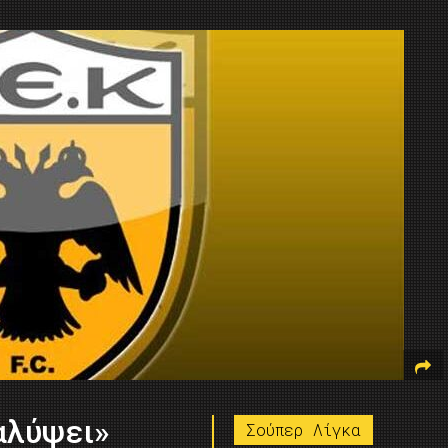
αλύψει»
Σούπερ Λίγκα