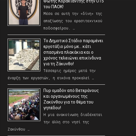
Φώτης Κορακιανίτης στην U15
του ΠΑΟΚ!
Μέσα σε αυτή την «δίνη» της
απαξίωσης του ερασιτεχνικού
ποδοσφαίρου. …
Το Δημοτικό Στάδιο παραμένει
εργοτάξιο μόνο με… κάτι
σπασμένα πλακάκια και ο
χρόνος τελειώνει επικίνδυνα
για τη Ζάκυνθο!
Τέσσερις ημέρες μετά την
έναρξη των εργασιών, η εικόνα προκαλεί …
Πυρ ομαδόν από Βετεράνους
και οργανωμένους της
Ζακύνθου για το θέμα του
γηπέδου!
Η μια ανακοίνωση διαδέχεται
την άλλη στο νησί της
Ζακύνθου …