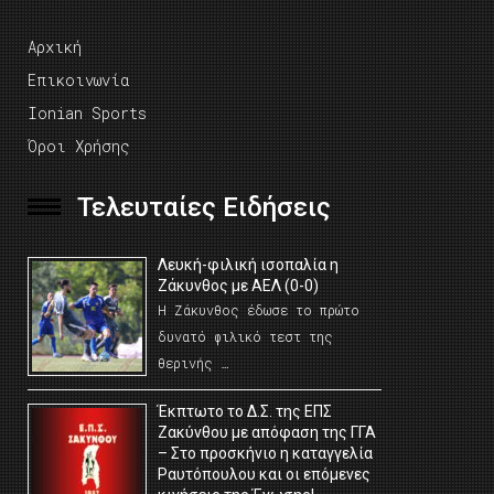
Αρχική
Επικοινωνία
Ionian Sports
Όροι Χρήσης
Τελευταίες Ειδήσεις
Λευκή-φιλική ισοπαλία η
Ζάκυνθος με ΑΕΛ (0-0)
Η Ζάκυνθος έδωσε το πρώτο
δυνατό φιλικό τεστ της
θερινής …
Έκπτωτο το Δ.Σ. της ΕΠΣ
Ζακύνθου με απόφαση της ΓΓΑ
– Στο προσκήνιο η καταγγελία
Ραυτόπουλου και οι επόμενες