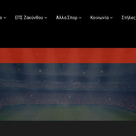
ο
ΕΠΣ Ζακύνθου
Άλλα Σπορ
Κοινωνία
Στήλες