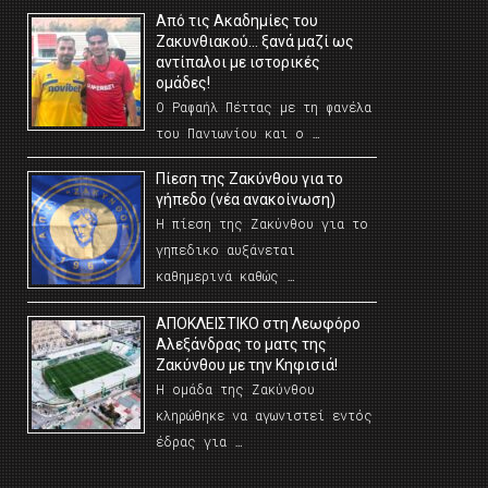
Από τις Ακαδημίες του
Ζακυνθιακού… ξανά μαζί ως
αντίπαλοι με ιστορικές
ομάδες!
Ο Ραφαήλ Πέττας με τη φανέλα
του Πανιωνίου και ο …
Πίεση της Ζακύνθου για το
γήπεδο (νέα ανακοίνωση)
Η πίεση της Ζακύνθου για το
γηπεδικο αυξάνεται
καθημερινά καθώς …
AΠΟΚΛΕΙΣΤΙΚΟ στη Λεωφόρο
Αλεξάνδρας το ματς της
Ζακύνθου με την Κηφισιά!
Η ομάδα της Ζακύνθου
κληρώθηκε να αγωνιστεί εντός
έδρας για …