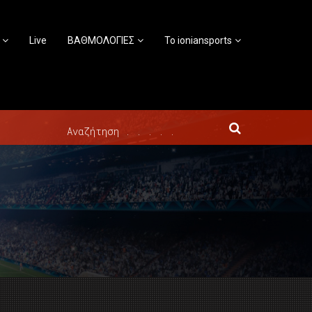
Live
ΒΑΘΜΟΛΟΓΙΕΣ
Το ioniansports