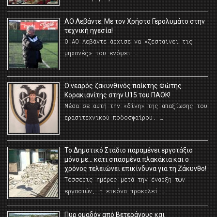
ΑΟ Λεβάντε: Με τον Χρήστο Γερολυμάτο στην
τεχνική ηγεσία!
Ο ΑΟ Λεβάντε άρχισε να «ζεσταίνει τις
μηχανές» του ενόψει …
O νεαρός ζακυνθινός παίκτης Φώτης
Κορακιανίτης στην U15 του ΠΑΟΚ!
Μέσα σε αυτή την «δίνη» της απαξίωσης του
ερασιτεχνικού ποδοσφαίρου. …
Το Δημοτικό Στάδιο παραμένει εργοτάξιο
μόνο με… κάτι σπασμένα πλακάκια και ο
χρόνος τελειώνει επικίνδυνα για τη Ζάκυνθο!
Τέσσερις ημέρες μετά την έναρξη των
εργασιών, η εικόνα προκαλεί …
Πυρ ομαδόν από Βετεράνους και