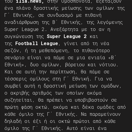
του
ilia.
news,
στην Ομοσπονδία, εξετάζουν
ένα πλάνο δραστικής μείωσης των ομίλων της
Γ΄ Εθνικής, σε συνδυασμό με πιθανή
αναδιάρθρωση της Β΄ Εθνικής, της λεγόμενης
Super League 2. Ανεξάρτητα με το αν η
συγχώνευση της
Super
League 2
και
της
Football
League
, γίνει από τη νέα
σεζόν, ή τη μεθεπόμενη, το πιθανότερο
σενάριο είναι να πάμε σε μια ενιαία «Β΄
Εθνική», δυο ομίλων, βόρειου και νότιου.
Και σε αυτή την περίπτωση, θα πάμε σε
τέσσερις ομίλους στη Γ΄ Εθνική. Για να
συμβεί αυτή η δραστική μείωση των ομάδων,
ο ακριβής αριθμός των οποίων ακόμα
συζητείται, θα πρέπει να υποβιβαστούν σε
πρώτη φάση οκτώ, ακόμα και δέκα ομάδες από
κάθε όμιλο της Γ΄ Εθνικής. Να παραμείνουν
δηλαδή οι έξι ή οι οκτώ πρώτοι από κάθε
όμιλο της Γ΄ Εθνικής. Αυτό είναι ένα