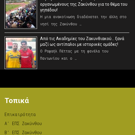
οργανωμένους της Ζακύνθου για το θέμα του
γηπέδου!
Η μια ανακοίνωση διαδέχεται την άλλη στο
νησί της Ζακύνθου …
Από τις Ακαδημίες του Ζακυνθιακού… ξανά
μαζί ως αντίπαλοι με ιστορικές ομάδες!
Ο Ραφαήλ Πέττας με τη φανέλα του
Πανιωνίου και ο …
Τοπικά
Επικαιρότητα
A’ ΕΠΣ Ζακύνθου
B’ ΕΠΣ Ζακύνθου