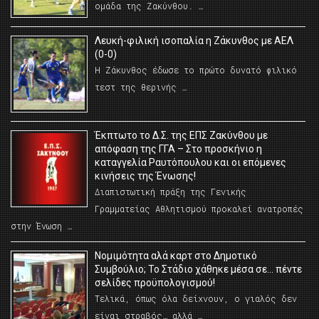
ομάδα της Ζακύνθου. …
Λευκή-φιλική ισοπαλία η Ζάκυνθος με ΑΕΛ
(0-0)
Η Ζάκυνθος έδωσε το πρώτο δυνατό φιλικό
τεστ της θερινής …
Έκπτωτο το Δ.Σ. της ΕΠΣ Ζακύνθου με
απόφαση της ΓΓΑ – Στο προσκήνιο η
καταγγελία Ραυτόπουλου και οι επόμενες
κινήσεις της Ένωσης!
Διαπιστωτική πράξη της Γενικής
Γραμματείας Αθλητισμού προκαλεί ανατροπές
στην Ένωση …
Νομιμότητα αλά καρτ στο Δημοτικό
Συμβούλιο; Το Στάδιο χάθηκε μέσα σε… πέντε
σελίδες προϋπολογισμού!
Τελικά, όπως όλα δείχνουν, ο γιαλός δεν
είναι στραβός… αλλά …