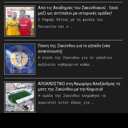
Από τις Ακαδημίες του Ζακυνθιακού… ξανά
μαζί ως αντίπαλοι με ιστορικές ομάδες!
Ο Ραφαήλ Πέττας με τη φανέλα του
Πανιωνίου και ο …
Πίεση της Ζακύνθου για το γήπεδο (νέα
ανακοίνωση)
Η πίεση της Ζακύνθου για το γηπεδικο
αυξάνεται καθημερινά καθώς …
AΠΟΚΛΕΙΣΤΙΚΟ στη Λεωφόρο Αλεξάνδρας το
ματς της Ζακύνθου με την Κηφισιά!
Η ομάδα της Ζακύνθου κληρώθηκε να
αγωνιστεί εντός έδρας για …