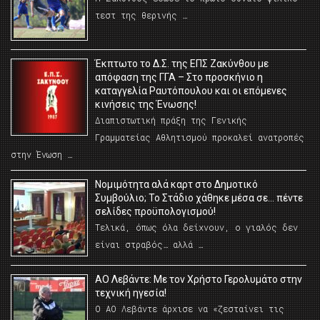
τεστ της θερινής …
Έκπτωτο το Δ.Σ. της ΕΠΣ Ζακύνθου με
απόφαση της ΓΓΑ – Στο προσκήνιο η
καταγγελία Ραυτόπουλου και οι επόμενες
κινήσεις της Ένωσης!
Διαπιστωτική πράξη της Γενικής
Γραμματείας Αθλητισμού προκαλεί ανατροπές
στην Ένωση …
Νομιμότητα αλά καρτ στο Δημοτικό
Συμβούλιο; Το Στάδιο χάθηκε μέσα σε… πέντε
σελίδες προϋπολογισμού!
Τελικά, όπως όλα δείχνουν, ο γιαλός δεν
είναι στραβός… αλλά …
ΑΟ Λεβάντε: Με τον Χρήστο Γερολυμάτο στην
τεχνική ηγεσία!
Ο ΑΟ Λεβάντε άρχισε να «ζεσταίνει τις