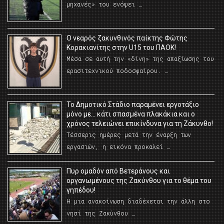
μηχανές» του ενόψει …
O νεαρός ζακυνθινός παίκτης Φώτης
Κορακιανίτης στην U15 του ΠΑΟΚ!
Μέσα σε αυτή την «δίνη» της απαξίωσης του
ερασιτεχνικού ποδοσφαίρου. …
Το Δημοτικό Στάδιο παραμένει εργοτάξιο
μόνο με… κάτι σπασμένα πλακάκια και ο
χρόνος τελειώνει επικίνδυνα για τη Ζάκυνθο!
Τέσσερις ημέρες μετά την έναρξη των
εργασιών, η εικόνα προκαλεί …
Πυρ ομαδόν από Βετεράνους και
οργανωμένους της Ζακύνθου για το θέμα του
γηπέδου!
Η μια ανακοίνωση διαδέχεται την άλλη στο
νησί της Ζακύνθου …