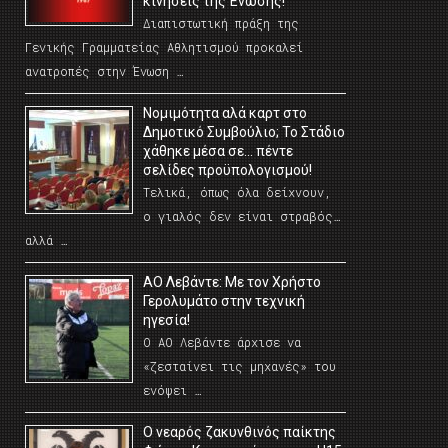
κινήσεις της Ένωσης!
Διαπιστωτική πράξη της
Γενικής Γραμματείας Αθλητισμού προκαλεί
ανατροπές στην Ένωση …
Νομιμότητα αλά καρτ στο
Δημοτικό Συμβούλιο; Το Στάδιο
χάθηκε μέσα σε… πέντε
σελίδες προϋπολογισμού!
Τελικά, όπως όλα δείχνουν,
ο γιαλός δεν είναι στραβός…
αλλά …
ΑΟ Λεβάντε: Με τον Χρήστο
Γερολυμάτο στην τεχνική
ηγεσία!
Ο ΑΟ Λεβάντε άρχισε να
«ζεσταίνει τις μηχανές» του
ενόψει …
O νεαρός ζακυνθινός παίκτης