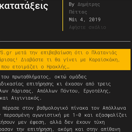
κατατάξεις
By
Δημήτρης
Πέττας
Μάι 4, 2019
Αφήστε σχόλιο
WS.gr μετά την επιβεβαίωση ότι ο Πλατανιάς
άρισας! Διαβάστε τι θα γίνει με Καραϊσκάκη,
 που ετοιμάζει ο Ηρακλής…
 του πρωταθλήματος, οκτώ ομάδες
αδικασίας επιτήρησης κι έχασαν από τρεις
λλων Λάρισας, Απόλλων Πόντου, Εργοτέλης,
και Αιγινιακός.
ς πέρασε στον βαθμολογικό πίνακα τον Απόλλωνα
ν περασμένη αγωνιστική με 1-0 και εξασφαλίζει
κήσουν μεν έφεση, αλλά δεν έχουν τύχη
ρασαν την επιτήρηση, ακόμη και στην απίθανη