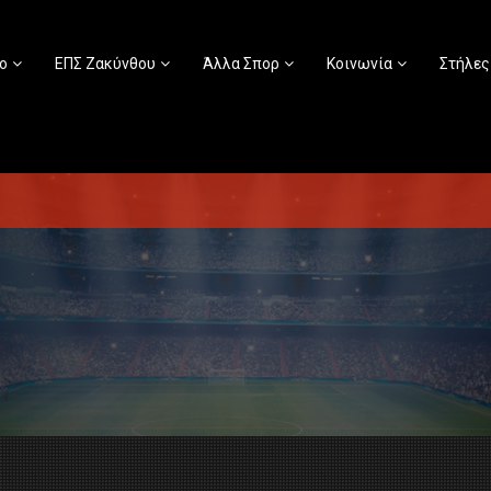
ο
ΕΠΣ Ζακύνθου
Άλλα Σπορ
Κοινωνία
Στήλες