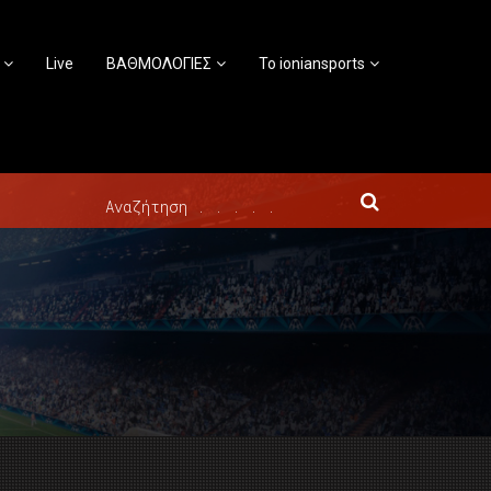
Live
ΒΑΘΜΟΛΟΓΙΕΣ
Το ioniansports