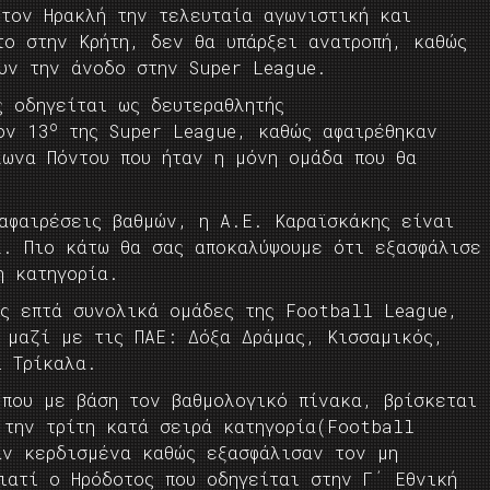
 τον Ηρακλή την τελευταία αγωνιστική και
το στην Κρήτη, δεν θα υπάρξει ανατροπή, καθώς
υν την άνοδο στην Super League.
ς οδηγείται ως δευτεραθλητής
ο
ον 13
της Super League, καθώς αφαιρέθηκαν
λωνα Πόντου που ήταν η μόνη ομάδα που θα
 αφαιρέσεις βαθμών, η Α.Ε. Καραϊσκάκης είναι
2. Πιο κάτω θα σας αποκαλύψουμε ότι εξασφάλισε
η κατηγορία.
ις επτά συνολικά ομάδες της Football League,
ς μαζί με τις ΠΑΕ: Δόξα Δράμας, Κισσαμικός,
ι Τρίκαλα.
 που με βάση τον βαθμολογικό πίνακα, βρίσκεται
 την τρίτη κατά σειρά κατηγορία(Football
αν κερδισμένα καθώς εξασφάλισαν τον μη
ιατί ο Ηρόδοτος που οδηγείται στην Γ΄ Εθνική