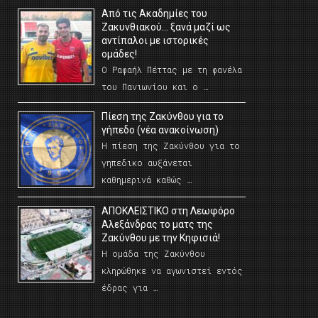
Από τις Ακαδημίες του
Ζακυνθιακού… ξανά μαζί ως
αντίπαλοι με ιστορικές
ομάδες!
Ο Ραφαήλ Πέττας με τη φανέλα
του Πανιωνίου και ο …
Πίεση της Ζακύνθου για το
γήπεδο (νέα ανακοίνωση)
Η πίεση της Ζακύνθου για το
γηπεδικο αυξάνεται
καθημερινά καθώς …
AΠΟΚΛΕΙΣΤΙΚΟ στη Λεωφόρο
Αλεξάνδρας το ματς της
Ζακύνθου με την Κηφισιά!
Η ομάδα της Ζακύνθου
κληρώθηκε να αγωνιστεί εντός
έδρας για …