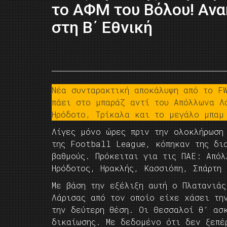
το ΑΦΜ του Βόλου! Ανα
στη Β΄ Εθνική
Νέα συνταρακτική αποκάλυψη από το F
πάει στο μπαράζ αντί του Απόλλωνα Λ
Ηρόδοτο, Τρίκαλα και το μεγάλο μπαμ
Λίγες μόνο ώρες πριν την ολοκλήρωση
της Football League, κόπηκαν της δι
βαθμούς. Πρόκειται για τις ΠΑΕ: Από
Ηρόδοτος, Ηρακλής, Κασσιόπη, Σπάρτη 
Με βάση την εξέλιξη αυτή ο Πλατανιά
Λάρισας από τον οποίο είχε χάσει τη
την δεύτερη θέση. Οι Θεσσαλοί θ’ ασ
δικαίωσης. Με δεδομένο ότι δεν ξεπέ