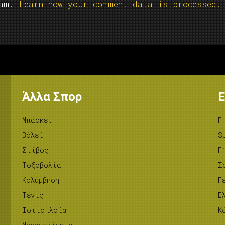
pam.
Learn how your comment data is processed.
Άλλα Σπορ
Ε
Μπάσκετ
Γ
Βόλεϊ
S
Στίβος
Γ
Tοξοβολία
Σ
Κολύμβηση
Π
Τένις
Ε
Ιστιοπλοΐα
Κ