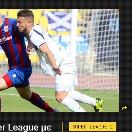
r League με
SUPER LEAGUE 2