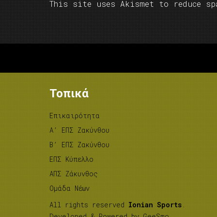
This site uses Akismet to reduce s
Τοπικά
Επικαιρότητα
A’ ΕΠΣ Ζακύνθου
B’ ΕΠΣ Ζακύνθου
ΕΠΣ Κύπελλο
ΑΠΣ Ζάκυνθος
Ομάδα Νέων
All rights reserved
Ionian Sports
.
Developed & Powered by
GeeSmo
.