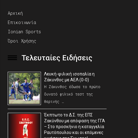
Αρχική
Επικοινωνία
Ionian Sports
Όροι Χρήσης
Τελευταίες Ειδήσεις
Λευκή-φιλική ισοπαλία η
Ζάκυνθος με ΑΕΛ (0-0)
Η Ζάκυνθος έδωσε το πρώτο
δυνατό φιλικό τεστ της
θερινής …
Έκπτωτο το Δ.Σ. της ΕΠΣ
Ζακύνθου με απόφαση της ΓΓΑ
– Στο προσκήνιο η καταγγελία
Ραυτόπουλου και οι επόμενες