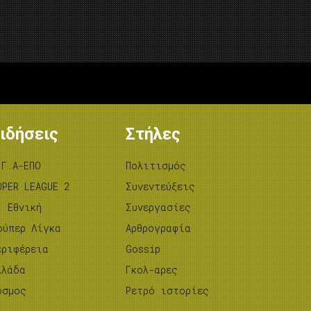
ιδήσεις
Στήλες
.Γ.Α-ΕΠΟ
Πολιτισμός
UPER LEAGUE 2
Συνεντεύξεις
’ Εθνική
Συνεργασίες
ούπερ Λίγκα
Αρθρογραφία
εριφέρεια
Gossip
λλάδα
Γκολ-αρες
όσμος
Ρετρό ιστορίες