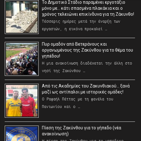
Το Δημοτικό Στάδιο παραμένει εργοτάξιο
μόνο με… κάτι σπασμένα πλακάκια και ο
χρόνος τελειώνει επικίνδυνα για τη Ζάκυνθο!
Τέσσερις ημέρες μετά την έναρξη των
εργασιών, η εικόνα προκαλεί …
Πυρ ομαδόν από Βετεράνους και
οργανωμένους της Ζακύνθου για το θέμα του
γηπέδου!
Η μια ανακοίνωση διαδέχεται την άλλη στο
νησί της Ζακύνθου …
Από τις Ακαδημίες του Ζακυνθιακού… ξανά
μαζί ως αντίπαλοι με ιστορικές ομάδες!
Ο Ραφαήλ Πέττας με τη φανέλα του
Πανιωνίου και ο …
Πίεση της Ζακύνθου για το γήπεδο (νέα
ανακοίνωση)
Η πίεση της Ζακύνθου για το γηπεδικο