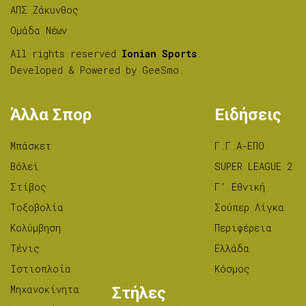
ΑΠΣ Ζάκυνθος
Ομάδα Νέων
All rights reserved
Ionian Sports
.
Developed & Powered by
GeeSmo
.
Άλλα Σπορ
Ειδήσεις
Μπάσκετ
Γ.Γ.Α-ΕΠΟ
Βόλεϊ
SUPER LEAGUE 2
Στίβος
Γ’ Εθνική
Tοξοβολία
Σούπερ Λίγκα
Κολύμβηση
Περιφέρεια
Τένις
Ελλάδα
Ιστιοπλοΐα
Κόσμος
Μηχανοκίνητα
Στήλες