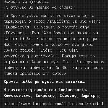
θέλουμε να ζήσουμε…
Τι στιγμές θα ήθελες να ζήσεις;
Τα Χριστούγεννα πρέπει να είναι όπως το
περιγράφει ο Τάσος Λειβαδίτης με μια λέξη:
“Ευσπλαχνία” Θα γράψει ο ποιητής στην
«Γέννηση»: «Ένα άλλο βράδυ τον άκουσα να
κλαίει δίπλα. Χτύπησα την πόρτα και μπήκα.
Μου ‘δειξε πάνω στο κομοδίνο ένα μικρό
ξύλινο σταυρό. “Είδες – μου λέει –
γεννήθηκε η ευσπλαχνία”. Έσκυψα τότε το
κεφάλι κι έκλαψα κι εγώ. Γιατί θα περνούσαν
αιώνες και αιώνες και δε θα ‘χαμε να πούμε
τίποτα ωραιότερο απ’ αυτό.»
Χρόνια πολλά με υγεία και ευτυχία…
H συντακτική ομάδα του ioniansports.
Kωνσταντίνα, Σωκράτης, Ιάσονας, Δημήτρη
ς
https://www.facebook.com/filoitexniskaifil