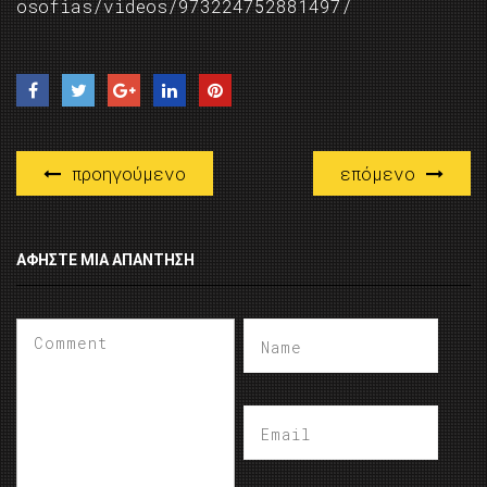
osofias/videos/973224752881497/
προηγούμενο
επόμενο
ΑΦΉΣΤΕ ΜΙΑ ΑΠΆΝΤΗΣΗ