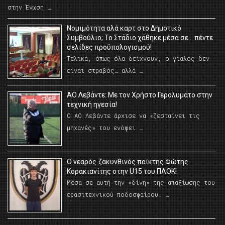
στην Ένωση …
Νομιμότητα αλά καρτ στο Δημοτικό
Συμβούλιο; Το Στάδιο χάθηκε μέσα σε… πέντε
σελίδες προϋπολογισμού!
Τελικά, όπως όλα δείχνουν, ο γιαλός δεν
είναι στραβός… αλλά …
ΑΟ Λεβάντε: Με τον Χρήστο Γερολυμάτο στην
τεχνική ηγεσία!
Ο ΑΟ Λεβάντε άρχισε να «ζεσταίνει τις
μηχανές» του ενόψει …
O νεαρός ζακυνθινός παίκτης Φώτης
Κορακιανίτης στην U15 του ΠΑΟΚ!
Μέσα σε αυτή την «δίνη» της απαξίωσης του
ερασιτεχνικού ποδοσφαίρου. …