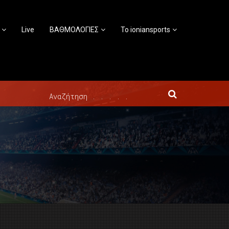
Live
ΒΑΘΜΟΛΟΓΙΕΣ
Το ioniansports