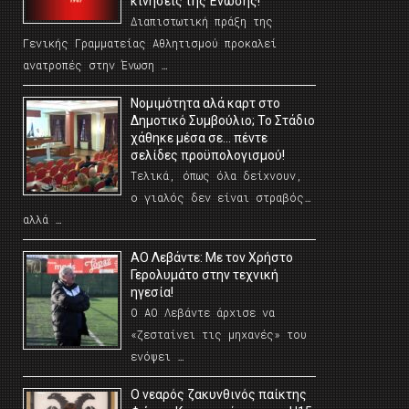
κινήσεις της Ένωσης!
Διαπιστωτική πράξη της
Γενικής Γραμματείας Αθλητισμού προκαλεί
ανατροπές στην Ένωση …
Νομιμότητα αλά καρτ στο
Δημοτικό Συμβούλιο; Το Στάδιο
χάθηκε μέσα σε… πέντε
σελίδες προϋπολογισμού!
Τελικά, όπως όλα δείχνουν,
ο γιαλός δεν είναι στραβός…
αλλά …
ΑΟ Λεβάντε: Με τον Χρήστο
Γερολυμάτο στην τεχνική
ηγεσία!
Ο ΑΟ Λεβάντε άρχισε να
«ζεσταίνει τις μηχανές» του
ενόψει …
O νεαρός ζακυνθινός παίκτης