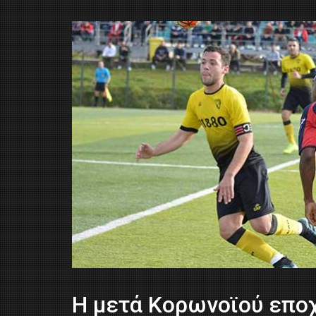
Η μετά Κορωνοϊού επο