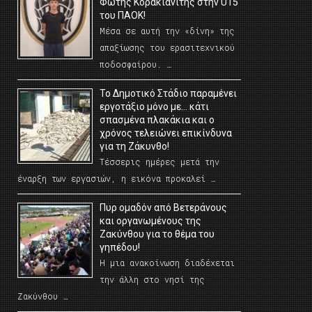
Φώτης Κορακιανίτης στην U15
του ΠΑΟΚ!
Μέσα σε αυτή την «δίνη» της
απαξίωσης του ερασιτεχνικού
ποδοσφαίρου. …
Το Δημοτικό Στάδιο παραμένει
εργοτάξιο μόνο με… κάτι
σπασμένα πλακάκια και ο
χρόνος τελειώνει επικίνδυνα
για τη Ζάκυνθο!
Τέσσερις ημέρες μετά την
έναρξη των εργασιών, η εικόνα προκαλεί …
Πυρ ομαδόν από Βετεράνους
και οργανωμένους της
Ζακύνθου για το θέμα του
γηπέδου!
Η μια ανακοίνωση διαδέχεται
την άλλη στο νησί της
Ζακύνθου …