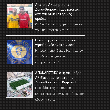
Από τις Ακαδημίες του
Ζακυνθιακού… ξανά μαζί ως
αντίπαλοι με ιστορικές
ομάδες!
Ο Ραφαήλ Πέττας με τη φανέλα
του Πανιωνίου και ο …
Πίεση της Ζακύνθου για το
γήπεδο (νέα ανακοίνωση)
Η πίεση της Ζακύνθου για το
γηπεδικο αυξάνεται
καθημερινά καθώς …
AΠΟΚΛΕΙΣΤΙΚΟ στη Λεωφόρο
Αλεξάνδρας το ματς της
Ζακύνθου με την Κηφισιά!
Η ομάδα της Ζακύνθου
κληρώθηκε να αγωνιστεί εντός
έδρας για …