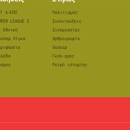
.Γ.Α-ΕΠΟ
Πολιτισμός
UPER LEAGUE 2
Συνεντεύξεις
’ Εθνική
Συνεργασίες
ούπερ Λίγκα
Αρθρογραφία
εριφέρεια
Gossip
λλάδα
Γκολ-αρες
όσμος
Ρετρό ιστορίες