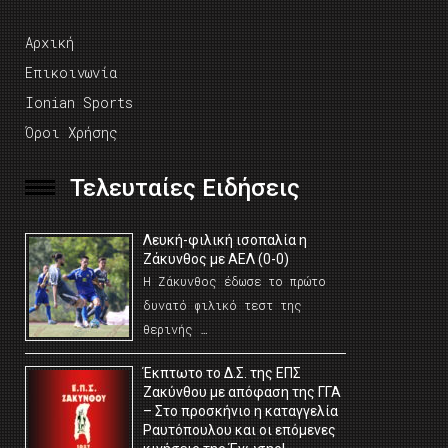
Αρχική
Επικοινωνία
Ionian Sports
Όροι Χρήσης
Τελευταίες Ειδήσεις
Λευκή-φιλική ισοπαλία η
Ζάκυνθος με ΑΕΛ (0-0)
Η Ζάκυνθος έδωσε το πρώτο
δυνατό φιλικό τεστ της
θερινής …
Έκπτωτο το Δ.Σ. της ΕΠΣ
Ζακύνθου με απόφαση της ΓΓΑ
– Στο προσκήνιο η καταγγελία
Ραυτόπουλου και οι επόμενες