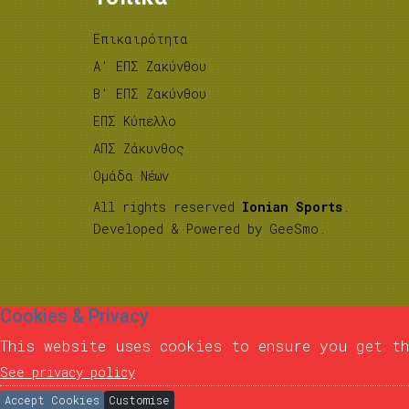
Επικαιρότητα
A’ ΕΠΣ Ζακύνθου
B’ ΕΠΣ Ζακύνθου
ΕΠΣ Κύπελλο
ΑΠΣ Ζάκυνθος
Ομάδα Νέων
All rights reserved
Ionian Sports
.
Developed & Powered by
GeeSmo
.
Cookies & Privacy
This website uses cookies to ensure you get th
See privacy policy
Accept Cookies
Customise