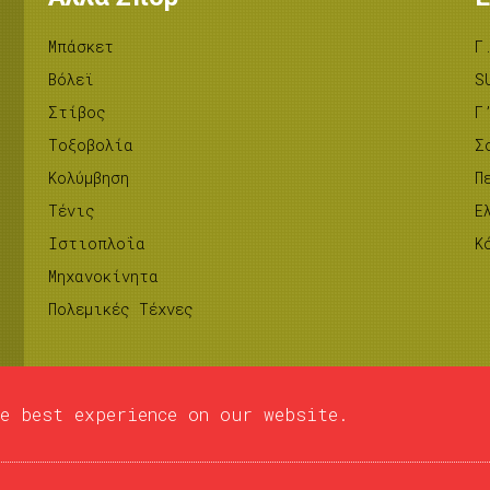
Μπάσκετ
Γ
Βόλεϊ
S
Στίβος
Γ
Tοξοβολία
Σ
Κολύμβηση
Π
Τένις
Ε
Ιστιοπλοΐα
Κ
Μηχανοκίνητα
Πολεμικές Τέχνες
e best experience on our website.