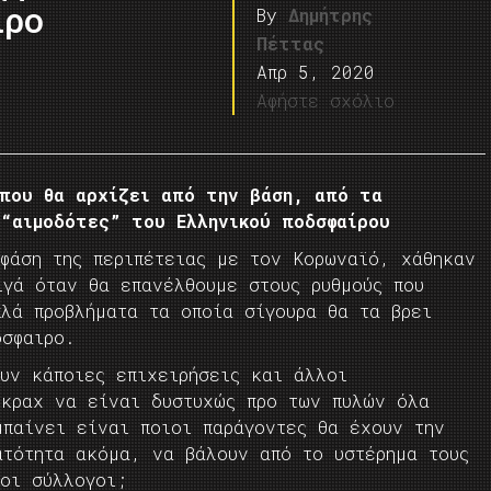
ιρο
By
Δημήτρης
Πέττας
Απρ 5, 2020
Αφήστε σχόλιο
 που θα αρχίζει από την βάση, από τα
 “αιμοδότες” του Ελληνικού ποδσφαίρου
 φάση της περιπέτειας με τον Κορωναϊό, χάθηκαν
ιγά όταν θα επανέλθουμε στους ρυθμούς που
λά προβλήματα τα οποία σίγουρα θα τα βρει
όσφαιρο.
υν κάποιες επιχειρήσεις και άλλοι
 κραχ να είναι δυστυχώς προ των πυλών όλα
μπαίνει είναι ποιοι παράγοντες θα έχουν την
ατότητα ακόμα, να βάλουν από το υστέρημα τους
 οι σύλλογοι;