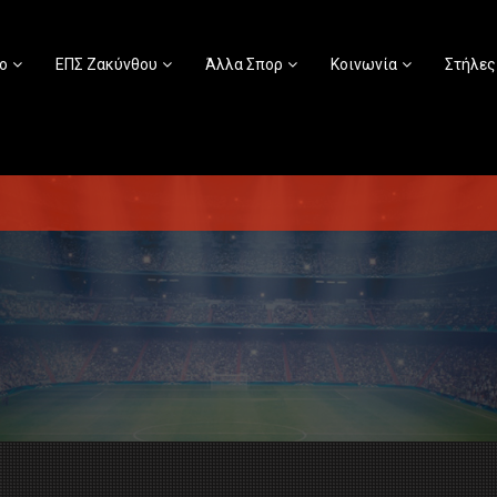
ο
ΕΠΣ Ζακύνθου
Άλλα Σπορ
Κοινωνία
Στήλες