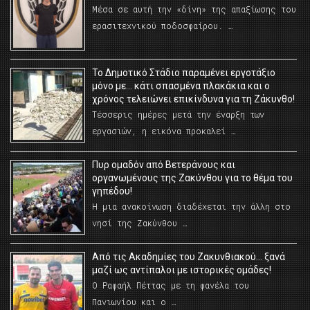
Μέσα σε αυτή την «δίνη» της απαξίωσης του
ερασιτεχνικού ποδοσφαίρου. …
Το Δημοτικό Στάδιο παραμένει εργοτάξιο
μόνο με… κάτι σπασμένα πλακάκια και ο
χρόνος τελειώνει επικίνδυνα για τη Ζάκυνθο!
Τέσσερις ημέρες μετά την έναρξη των
εργασιών, η εικόνα προκαλεί …
Πυρ ομαδόν από Βετεράνους και
οργανωμένους της Ζακύνθου για το θέμα του
γηπέδου!
Η μια ανακοίνωση διαδέχεται την άλλη στο
νησί της Ζακύνθου …
Από τις Ακαδημίες του Ζακυνθιακού… ξανά
μαζί ως αντίπαλοι με ιστορικές ομάδες!
Ο Ραφαήλ Πέττας με τη φανέλα του
Πανιωνίου και ο …