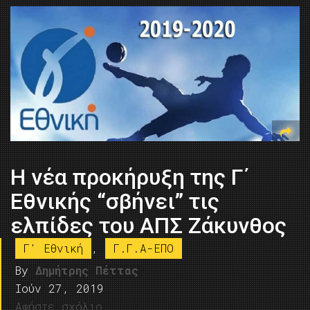
Η νέα προκήρυξη της Γ΄
Εθνικής “σβήνει” τις
ελπίδες του ΑΠΣ Ζάκυνθος
Γ' Εθνική
,
Γ.Γ.Α-ΕΠΟ
By
Δημήτρης Πέττας
Ιούν 27, 2019
Αφήστε σχόλιο