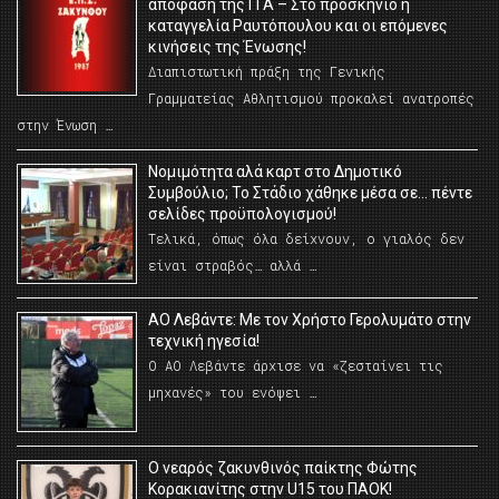
απόφαση της ΓΓΑ – Στο προσκήνιο η
καταγγελία Ραυτόπουλου και οι επόμενες
κινήσεις της Ένωσης!
Διαπιστωτική πράξη της Γενικής
Γραμματείας Αθλητισμού προκαλεί ανατροπές
στην Ένωση …
Νομιμότητα αλά καρτ στο Δημοτικό
Συμβούλιο; Το Στάδιο χάθηκε μέσα σε… πέντε
σελίδες προϋπολογισμού!
Τελικά, όπως όλα δείχνουν, ο γιαλός δεν
είναι στραβός… αλλά …
ΑΟ Λεβάντε: Με τον Χρήστο Γερολυμάτο στην
τεχνική ηγεσία!
Ο ΑΟ Λεβάντε άρχισε να «ζεσταίνει τις
μηχανές» του ενόψει …
O νεαρός ζακυνθινός παίκτης Φώτης
Κορακιανίτης στην U15 του ΠΑΟΚ!