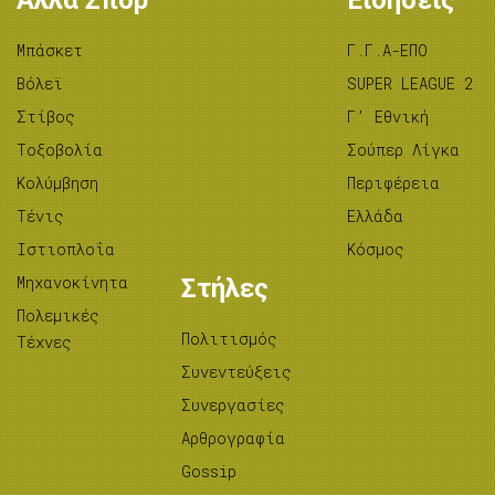
Μπάσκετ
Γ.Γ.Α-ΕΠΟ
Βόλεϊ
SUPER LEAGUE 2
Στίβος
Γ’ Εθνική
Tοξοβολία
Σούπερ Λίγκα
Κολύμβηση
Περιφέρεια
Τένις
Ελλάδα
Ιστιοπλοΐα
Κόσμος
Μηχανοκίνητα
Στήλες
Πολεμικές
Πολιτισμός
Τέχνες
Συνεντεύξεις
Συνεργασίες
Αρθρογραφία
Gossip