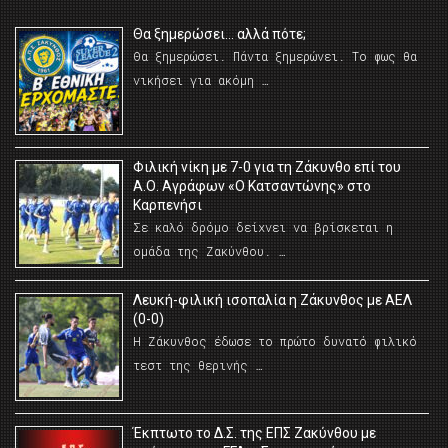
Θα ξημερώσει… αλλά πότε;
Θα ξημερώσει. Πάντα ξημερώνει. Το φως θα
νικήσει για ακόμη …
Φιλική νίκη με 7-0 για τη Ζάκυνθο επί του
Α.Ο. Αγράφων «Ο Κατσαντώνης» στο
Καρπενήσι
Σε καλό δρόμο δείχνει να βρίσκεται η
ομάδα της Ζακύνθου. …
Λευκή-φιλική ισοπαλία η Ζάκυνθος με ΑΕΛ
(0-0)
Η Ζάκυνθος έδωσε το πρώτο δυνατό φιλικό
τεστ της θερινής …
Έκπτωτο το Δ.Σ. της ΕΠΣ Ζακύνθου με