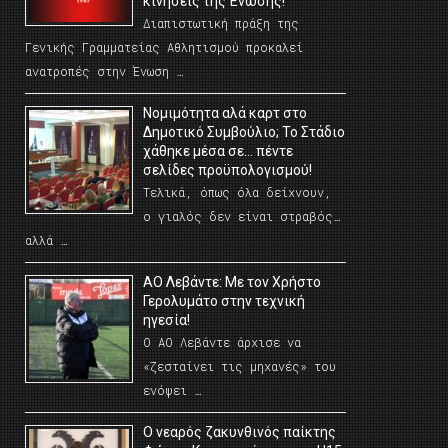
κινήσεις της Ένωσης!
Διαπιστωτική πράξη της
Γενικής Γραμματείας Αθλητισμού προκαλεί
ανατροπές στην Ένωση …
Νομιμότητα αλά καρτ στο
Δημοτικό Συμβούλιο; Το Στάδιο
χάθηκε μέσα σε… πέντε
σελίδες προϋπολογισμού!
Τελικά, όπως όλα δείχνουν,
ο γιαλός δεν είναι στραβός…
αλλά …
ΑΟ Λεβάντε: Με τον Χρήστο
Γερολυμάτο στην τεχνική
ηγεσία!
Ο ΑΟ Λεβάντε άρχισε να
«ζεσταίνει τις μηχανές» του
ενόψει …
O νεαρός ζακυνθινός παίκτης