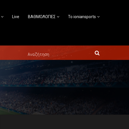
Live
ΒΑΘΜΟΛΟΓΙΕΣ
Το ioniansports