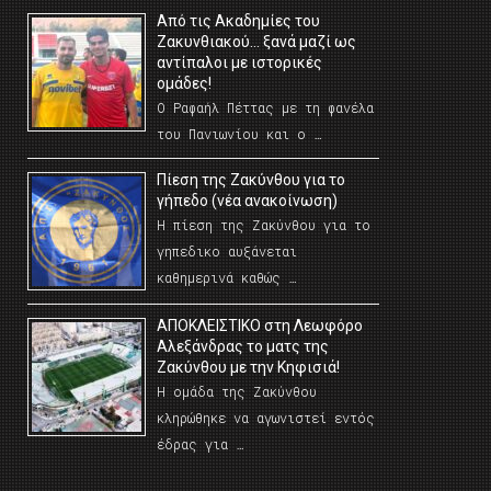
Από τις Ακαδημίες του
Ζακυνθιακού… ξανά μαζί ως
αντίπαλοι με ιστορικές
ομάδες!
Ο Ραφαήλ Πέττας με τη φανέλα
του Πανιωνίου και ο …
Πίεση της Ζακύνθου για το
γήπεδο (νέα ανακοίνωση)
Η πίεση της Ζακύνθου για το
γηπεδικο αυξάνεται
καθημερινά καθώς …
AΠΟΚΛΕΙΣΤΙΚΟ στη Λεωφόρο
Αλεξάνδρας το ματς της
Ζακύνθου με την Κηφισιά!
Η ομάδα της Ζακύνθου
κληρώθηκε να αγωνιστεί εντός
έδρας για …