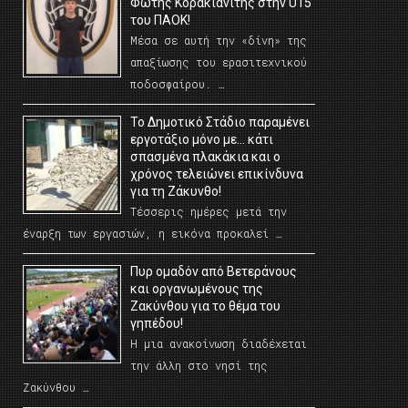
Φώτης Κορακιανίτης στην U15
του ΠΑΟΚ!
Μέσα σε αυτή την «δίνη» της
απαξίωσης του ερασιτεχνικού
ποδοσφαίρου. …
Το Δημοτικό Στάδιο παραμένει
εργοτάξιο μόνο με… κάτι
σπασμένα πλακάκια και ο
χρόνος τελειώνει επικίνδυνα
για τη Ζάκυνθο!
Τέσσερις ημέρες μετά την
έναρξη των εργασιών, η εικόνα προκαλεί …
Πυρ ομαδόν από Βετεράνους
και οργανωμένους της
Ζακύνθου για το θέμα του
γηπέδου!
Η μια ανακοίνωση διαδέχεται
την άλλη στο νησί της
Ζακύνθου …