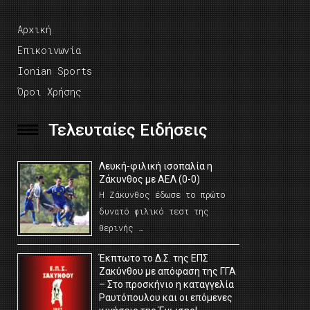
Αρχική
Επικοινωνία
Ionian Sports
Όροι Χρήσης
Τελευταίες Ειδήσεις
Λευκή-φιλική ισοπαλία η
Ζάκυνθος με ΑΕΛ (0-0)
Η Ζάκυνθος έδωσε το πρώτο
δυνατό φιλικό τεστ της
θερινής …
Έκπτωτο το Δ.Σ. της ΕΠΣ
Ζακύνθου με απόφαση της ΓΓΑ
– Στο προσκήνιο η καταγγελία
Ραυτόπουλου και οι επόμενες