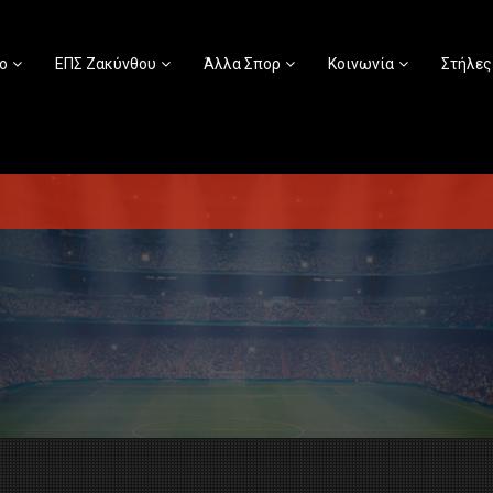
ο
ΕΠΣ Ζακύνθου
Άλλα Σπορ
Κοινωνία
Στήλες