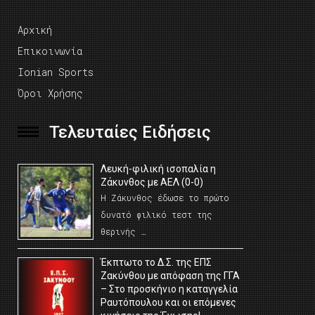
Αρχική
Επικοινωνία
Ionian Sports
Όροι Χρήσης
Τελευταίες Ειδήσεις
Λευκή-φιλική ισοπαλία η
Ζάκυνθος με ΑΕΛ (0-0)
Η Ζάκυνθος έδωσε το πρώτο
δυνατό φιλικό τεστ της
θερινής …
Έκπτωτο το Δ.Σ. της ΕΠΣ
Ζακύνθου με απόφαση της ΓΓΑ
– Στο προσκήνιο η καταγγελία
Ραυτόπουλου και οι επόμενες