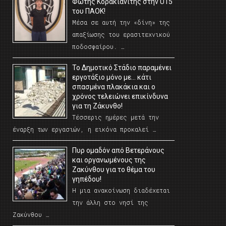
Φώτης Κορακιανίτης στην U15
του ΠΑΟΚ!
Μέσα σε αυτή την «δίνη» της
απαξίωσης του ερασιτεχνικού
ποδοσφαίρου. …
Το Δημοτικό Στάδιο παραμένει
εργοτάξιο μόνο με… κάτι
σπασμένα πλακάκια και ο
χρόνος τελειώνει επικίνδυνα
για τη Ζάκυνθο!
Τέσσερις ημέρες μετά την
έναρξη των εργασιών, η εικόνα προκαλεί …
Πυρ ομαδόν από Βετεράνους
και οργανωμένους της
Ζακύνθου για το θέμα του
γηπέδου!
Η μια ανακοίνωση διαδέχεται
την άλλη στο νησί της
Ζακύνθου …