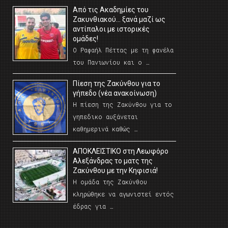
Από τις Ακαδημίες του
Ζακυνθιακού… ξανά μαζί ως
αντίπαλοι με ιστορικές
ομάδες!
Ο Ραφαήλ Πέττας με τη φανέλα
του Πανιωνίου και ο …
Πίεση της Ζακύνθου για το
γήπεδο (νέα ανακοίνωση)
Η πίεση της Ζακύνθου για το
γηπεδικο αυξάνεται
καθημερινά καθώς …
AΠΟΚΛΕΙΣΤΙΚΟ στη Λεωφόρο
Αλεξάνδρας το ματς της
Ζακύνθου με την Κηφισιά!
Η ομάδα της Ζακύνθου
κληρώθηκε να αγωνιστεί εντός
έδρας για …