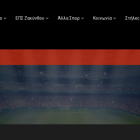
ο
ΕΠΣ Ζακύνθου
Άλλα Σπορ
Κοινωνία
Στήλες