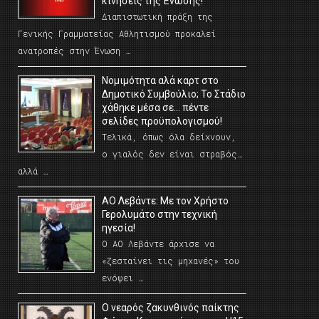
κινήσεις της Ένωσης!
Διαπιστωτική πράξη της
Γενικής Γραμματείας Αθλητισμού προκαλεί
ανατροπές στην Ένωση …
Νομιμότητα αλά καρτ στο
Δημοτικό Συμβούλιο; Το Στάδιο
χάθηκε μέσα σε… πέντε
σελίδες προϋπολογισμού!
Τελικά, όπως όλα δείχνουν,
ο γιαλός δεν είναι στραβός…
αλλά …
ΑΟ Λεβάντε: Με τον Χρήστο
Γερολυμάτο στην τεχνική
ηγεσία!
Ο ΑΟ Λεβάντε άρχισε να
«ζεσταίνει τις μηχανές» του
ενόψει …
O νεαρός ζακυνθινός παίκτης