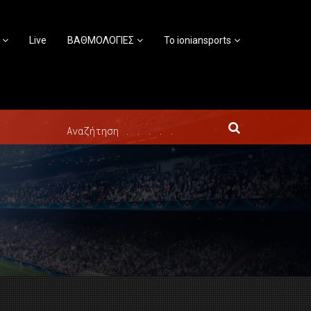
Live
ΒΑΘΜΟΛΟΓΙΕΣ
Το ioniansports