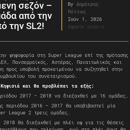
ενη σεζόν –
By
Δημήτρης
Πέττας
μάδα από την
Ιούν 1, 2026
πό την SL2!
Αφήστε σχόλιο
ην ψηφοφορία στη Super League επί της πρότασης
ΑΕΛ, Πανσερραϊκός, Αστέρας, Παναιτωλικός και
μη προς υποβολή προκειμένου να συζητηθεί στην
υμβουλίου του συνεταιρισμού.
Κηφισιά και θα προβλέπει τα εξής:
ριόδου 2017 – 2018 να διεξαχθεί με 16 ομάδες.
ς περιόδου 2016 – 2017 θα υποβιβαστεί μία
per League 2 τρεις ομάδες.
 2018 θα διεξαχθεί με πλέι οφ για τις θέσεις
πρωτάθλημα που τελείωσε, ενώ στα πλέι άουτ θα