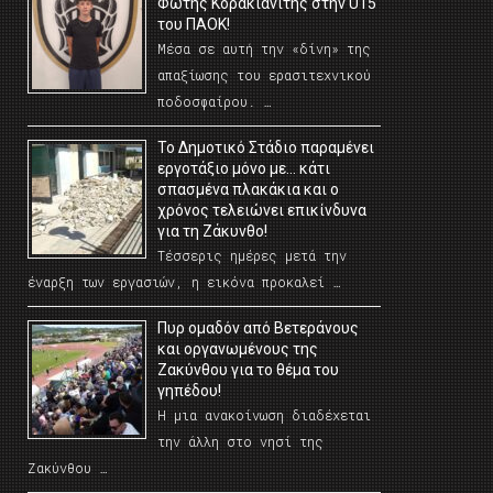
Φώτης Κορακιανίτης στην U15
του ΠΑΟΚ!
Μέσα σε αυτή την «δίνη» της
απαξίωσης του ερασιτεχνικού
ποδοσφαίρου. …
Το Δημοτικό Στάδιο παραμένει
εργοτάξιο μόνο με… κάτι
σπασμένα πλακάκια και ο
χρόνος τελειώνει επικίνδυνα
για τη Ζάκυνθο!
Τέσσερις ημέρες μετά την
έναρξη των εργασιών, η εικόνα προκαλεί …
Πυρ ομαδόν από Βετεράνους
και οργανωμένους της
Ζακύνθου για το θέμα του
γηπέδου!
Η μια ανακοίνωση διαδέχεται
την άλλη στο νησί της
Ζακύνθου …