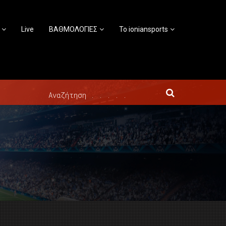
Live
ΒΑΘΜΟΛΟΓΙΕΣ
Το ioniansports