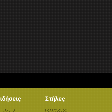
ιδήσεις
Στήλες
.Γ.Α-ΕΠΟ
Πολιτισμός