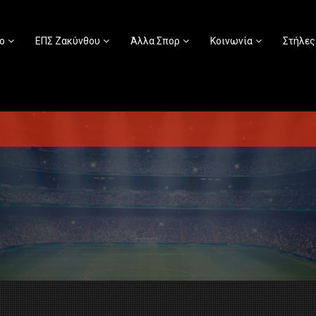
ο
ΕΠΣ Ζακύνθου
Άλλα Σπορ
Κοινωνία
Στήλες