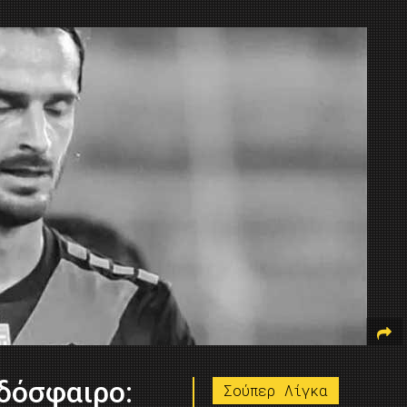
δόσφαιρο:
Σούπερ Λίγκα