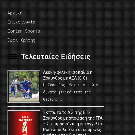
Αρχική
Επικοινωνία
Ionian Sports
Όροι Χρήσης
Τελευταίες Ειδήσεις
Λευκή-φιλική ισοπαλία η
Ζάκυνθος με ΑΕΛ (0-0)
Η Ζάκυνθος έδωσε το πρώτο
δυνατό φιλικό τεστ της
θερινής …
Έκπτωτο το Δ.Σ. της ΕΠΣ
Ζακύνθου με απόφαση της ΓΓΑ
– Στο προσκήνιο η καταγγελία
Ραυτόπουλου και οι επόμενες