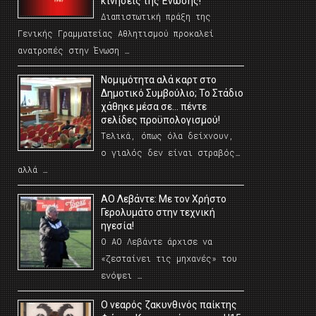
κινήσεις της Ένωσης!
Διαπιστωτική πράξη της
Γενικής Γραμματείας Αθλητισμού προκαλεί
ανατροπές στην Ένωση …
Νομιμότητα αλά καρτ στο
Δημοτικό Συμβούλιο; Το Στάδιο
χάθηκε μέσα σε… πέντε
σελίδες προϋπολογισμού!
Τελικά, όπως όλα δείχνουν,
ο γιαλός δεν είναι στραβός…
αλλά …
ΑΟ Λεβάντε: Με τον Χρήστο
Γερολυμάτο στην τεχνική
ηγεσία!
Ο ΑΟ Λεβάντε άρχισε να
«ζεσταίνει τις μηχανές» του
ενόψει …
O νεαρός ζακυνθινός παίκτης