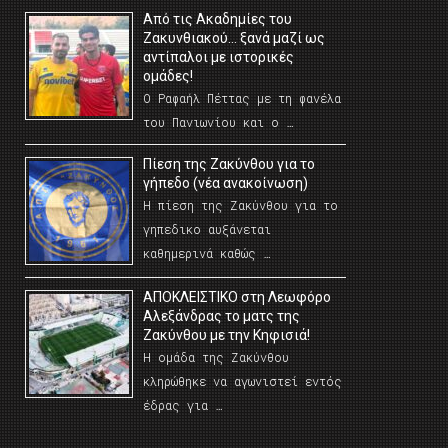
Από τις Ακαδημίες του
Ζακυνθιακού… ξανά μαζί ως
αντίπαλοι με ιστορικές
ομάδες!
Ο Ραφαήλ Πέττας με τη φανέλα
του Πανιωνίου και ο …
Πίεση της Ζακύνθου για το
γήπεδο (νέα ανακοίνωση)
Η πίεση της Ζακύνθου για το
γηπεδικο αυξάνεται
καθημερινά καθώς …
AΠΟΚΛΕΙΣΤΙΚΟ στη Λεωφόρο
Αλεξάνδρας το ματς της
Ζακύνθου με την Κηφισιά!
Η ομάδα της Ζακύνθου
κληρώθηκε να αγωνιστεί εντός
έδρας για …