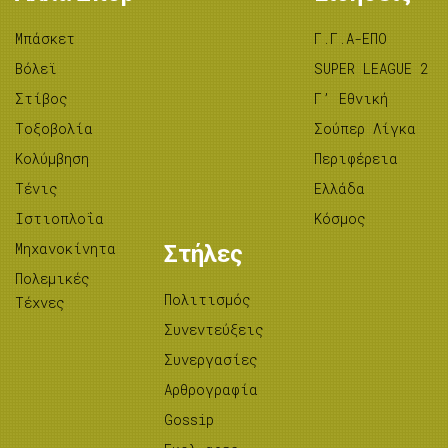
Μπάσκετ
Γ.Γ.Α-ΕΠΟ
Βόλεϊ
SUPER LEAGUE 2
Στίβος
Γ’ Εθνική
Tοξοβολία
Σούπερ Λίγκα
Κολύμβηση
Περιφέρεια
Τένις
Ελλάδα
Ιστιοπλοΐα
Κόσμος
Μηχανοκίνητα
Στήλες
Πολεμικές
Πολιτισμός
Τέχνες
Συνεντεύξεις
Συνεργασίες
Αρθρογραφία
Gossip