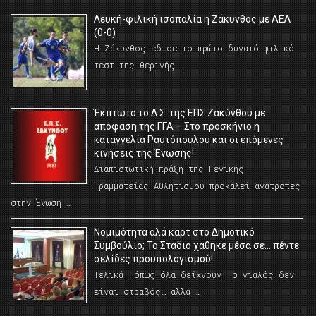
Λευκή-φιλική ισοπαλία η Ζάκυνθος με ΑΕΛ
(0-0)
Η Ζάκυνθος έδωσε το πρώτο δυνατό φιλικό
τεστ της θερινής …
Έκπτωτο το Δ.Σ. της ΕΠΣ Ζακύνθου με
απόφαση της ΓΓΑ – Στο προσκήνιο η
καταγγελία Ραυτόπουλου και οι επόμενες
κινήσεις της Ένωσης!
Διαπιστωτική πράξη της Γενικής
Γραμματείας Αθλητισμού προκαλεί ανατροπές
στην Ένωση …
Νομιμότητα αλά καρτ στο Δημοτικό
Συμβούλιο; Το Στάδιο χάθηκε μέσα σε… πέντε
σελίδες προϋπολογισμού!
Τελικά, όπως όλα δείχνουν, ο γιαλός δεν
είναι στραβός… αλλά …