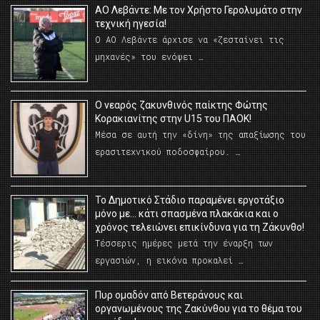
ΑΟ Λεβάντε: Με τον Χρήστο Γερολυμάτο στην
τεχνική ηγεσία!
Ο ΑΟ Λεβάντε άρχισε να «ζεσταίνει τις
μηχανές» του ενόψει …
O νεαρός ζακυνθινός παίκτης Φώτης
Κορακιανίτης στην U15 του ΠΑΟΚ!
Μέσα σε αυτή την «δίνη» της απαξίωσης του
ερασιτεχνικού ποδοσφαίρου. …
Το Δημοτικό Στάδιο παραμένει εργοτάξιο
μόνο με… κάτι σπασμένα πλακάκια και ο
χρόνος τελειώνει επικίνδυνα για τη Ζάκυνθο!
Τέσσερις ημέρες μετά την έναρξη των
εργασιών, η εικόνα προκαλεί …
Πυρ ομαδόν από Βετεράνους και
οργανωμένους της Ζακύνθου για το θέμα του