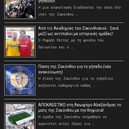
γηπέδου!
Η μια ανακοίνωση διαδέχεται την άλλη στο
νησί της Ζακύνθου …
Από τις Ακαδημίες του Ζακυνθιακού… ξανά
μαζί ως αντίπαλοι με ιστορικές ομάδες!
Ο Ραφαήλ Πέττας με τη φανέλα του
Πανιωνίου και ο …
Πίεση της Ζακύνθου για το γήπεδο (νέα
ανακοίνωση)
Η πίεση της Ζακύνθου για το γηπεδικο
αυξάνεται καθημερινά καθώς …
AΠΟΚΛΕΙΣΤΙΚΟ στη Λεωφόρο Αλεξάνδρας το
ματς της Ζακύνθου με την Κηφισιά!
Η ομάδα της Ζακύνθου κληρώθηκε να
αγωνιστεί εντός έδρας για …