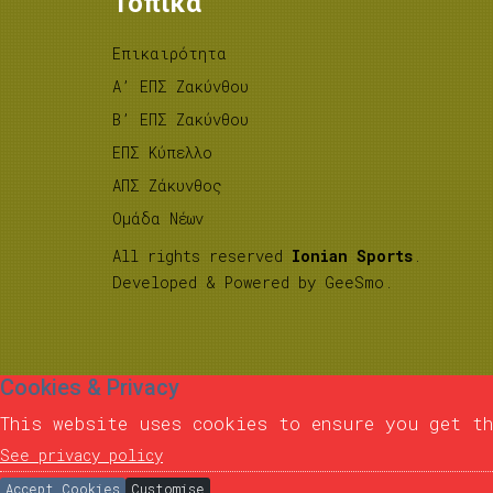
Τοπικά
Επικαιρότητα
A’ ΕΠΣ Ζακύνθου
B’ ΕΠΣ Ζακύνθου
ΕΠΣ Κύπελλο
ΑΠΣ Ζάκυνθος
Ομάδα Νέων
All rights reserved
Ionian Sports
.
Developed & Powered by
GeeSmo
.
Cookies & Privacy
This website uses cookies to ensure you get th
See privacy policy
Accept Cookies
Customise