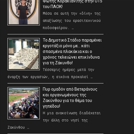
Φώτης Κορακιανίτης στην U15
του ΠΑΟΚ!
Μέσα σε αυτή την «δίνη» της
απαξίωσης του ερασιτεχνικού
ποδοσφαίρου. …
Το Δημοτικό Στάδιο παραμένει
εργοτάξιο μόνο με… κάτι
σπασμένα πλακάκια και ο
χρόνος τελειώνει επικίνδυνα
για τη Ζάκυνθο!
Τέσσερις ημέρες μετά την
έναρξη των εργασιών, η εικόνα προκαλεί …
Πυρ ομαδόν από Βετεράνους
και οργανωμένους της
Ζακύνθου για το θέμα του
γηπέδου!
Η μια ανακοίνωση διαδέχεται
την άλλη στο νησί της
Ζακύνθου …