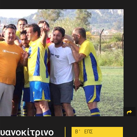
υανοκίτρινο
B’ ΕΠΣ