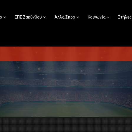
ο
ΕΠΣ Ζακύνθου
Άλλα Σπορ
Κοινωνία
Στήλες