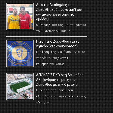
Από τις Ακαδημίες του
Ζακυνθιακού… ξανά μαζί ως
αντίπαλοι με ιστορικές
ομάδες!
Ο Ραφαήλ Πέττας με τη φανέλα
του Πανιωνίου και ο …
Πίεση της Ζακύνθου για το
γήπεδο (νέα ανακοίνωση)
Η πίεση της Ζακύνθου για το
γηπεδικο αυξάνεται
καθημερινά καθώς …
AΠΟΚΛΕΙΣΤΙΚΟ στη Λεωφόρο
Αλεξάνδρας το ματς της
Ζακύνθου με την Κηφισιά!
Η ομάδα της Ζακύνθου
κληρώθηκε να αγωνιστεί εντός
έδρας για …