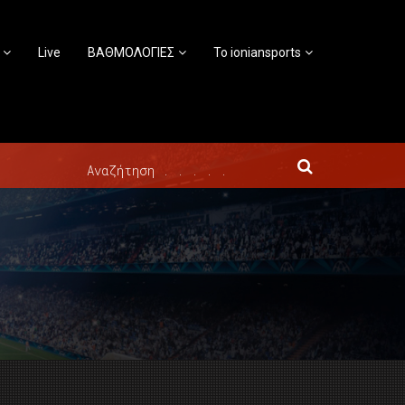
Live
ΒΑΘΜΟΛΟΓΙΕΣ
Το ioniansports