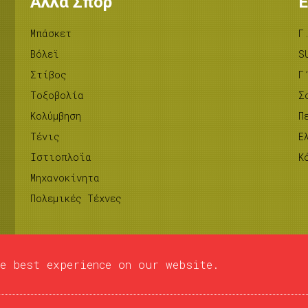
Άλλα Σπορ
Ε
Μπάσκετ
Γ
Βόλεϊ
S
Στίβος
Γ
Tοξοβολία
Σ
Κολύμβηση
Π
Τένις
Ε
Ιστιοπλοΐα
Κ
Μηχανοκίνητα
Πολεμικές Τέχνες
e best experience on our website.