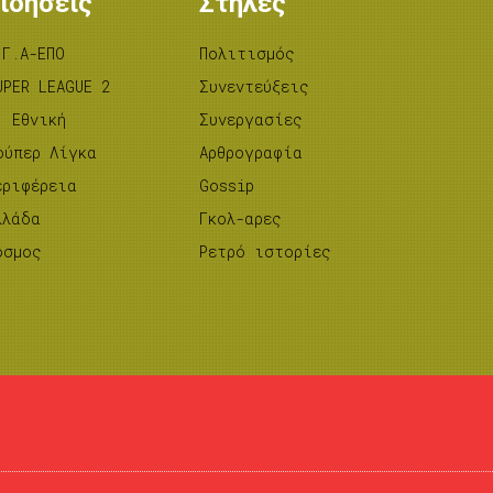
ιδήσεις
Στήλες
.Γ.Α-ΕΠΟ
Πολιτισμός
UPER LEAGUE 2
Συνεντεύξεις
’ Εθνική
Συνεργασίες
ούπερ Λίγκα
Αρθρογραφία
εριφέρεια
Gossip
λλάδα
Γκολ-αρες
όσμος
Ρετρό ιστορίες