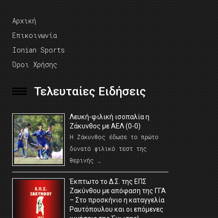
Αρχική
Επικοινωνία
Ionian Sports
Όροι Χρήσης
Τελευταίες Ειδήσεις
Λευκή-φιλική ισοπαλία η
Ζάκυνθος με ΑΕΛ (0-0)
Η Ζάκυνθος έδωσε το πρώτο
δυνατό φιλικό τεστ της
θερινής …
Έκπτωτο το Δ.Σ. της ΕΠΣ
Ζακύνθου με απόφαση της ΓΓΑ
– Στο προσκήνιο η καταγγελία
Ραυτόπουλου και οι επόμενες