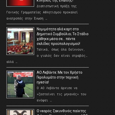
κινήσεις της Ένωσης!
Διαπιστωτική πράξη της
Γενικής Γραμματείας Αθλητισμού προκαλεί
ανατροπές στην Ένωση …
Νομιμότητα αλά καρτ στο
Δημοτικό Συμβούλιο; Το Στάδιο
χάθηκε μέσα σε… πέντε
σελίδες προϋπολογισμού!
Τελικά, όπως όλα δείχνουν,
ο γιαλός δεν είναι στραβός…
αλλά …
ΑΟ Λεβάντε: Με τον Χρήστο
Γερολυμάτο στην τεχνική
ηγεσία!
Ο ΑΟ Λεβάντε άρχισε να
«ζεσταίνει τις μηχανές» του
ενόψει …
O νεαρός ζακυνθινός παίκτης