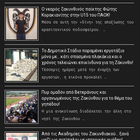
O νεαρός ζακυνθινός παίκτης Φώτης
Κορακιανίτης στην U15 του ΠΑΟΚ!
Μέσα σε αυτή την «δίνη» της απαξίωσης του
ερασιτεχνικού ποδοσφαίρου. …
Το Δημοτικό Στάδιο παραμένει εργοτάξιο
μόνο με… κάτι σπασμένα πλακάκια και ο
χρόνος τελειώνει επικίνδυνα για τη Ζάκυνθο!
Τέσσερις ημέρες μετά την έναρξη των
εργασιών, η εικόνα προκαλεί …
Πυρ ομαδόν από Βετεράνους και
οργανωμένους της Ζακύνθου για το θέμα του
γηπέδου!
Η μια ανακοίνωση διαδέχεται την άλλη στο
νησί της Ζακύνθου …
Από τις Ακαδημίες του Ζακυνθιακού… ξανά
μαζί ως αντίπαλοι με ιστορικές ομάδες!