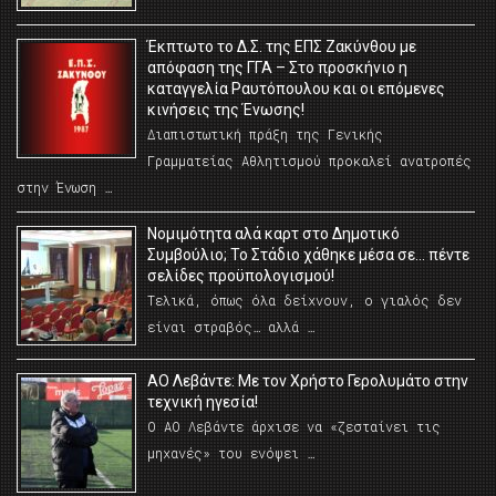
Έκπτωτο το Δ.Σ. της ΕΠΣ Ζακύνθου με
απόφαση της ΓΓΑ – Στο προσκήνιο η
καταγγελία Ραυτόπουλου και οι επόμενες
κινήσεις της Ένωσης!
Διαπιστωτική πράξη της Γενικής
Γραμματείας Αθλητισμού προκαλεί ανατροπές
στην Ένωση …
Νομιμότητα αλά καρτ στο Δημοτικό
Συμβούλιο; Το Στάδιο χάθηκε μέσα σε… πέντε
σελίδες προϋπολογισμού!
Τελικά, όπως όλα δείχνουν, ο γιαλός δεν
είναι στραβός… αλλά …
ΑΟ Λεβάντε: Με τον Χρήστο Γερολυμάτο στην
τεχνική ηγεσία!
Ο ΑΟ Λεβάντε άρχισε να «ζεσταίνει τις
μηχανές» του ενόψει …