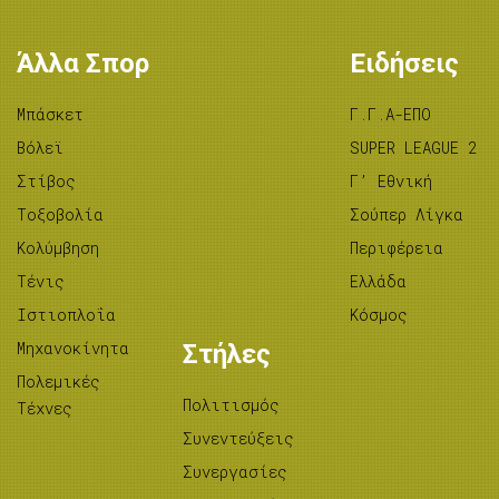
Άλλα Σπορ
Ειδήσεις
Μπάσκετ
Γ.Γ.Α-ΕΠΟ
Βόλεϊ
SUPER LEAGUE 2
Στίβος
Γ’ Εθνική
Tοξοβολία
Σούπερ Λίγκα
Κολύμβηση
Περιφέρεια
Τένις
Ελλάδα
Ιστιοπλοΐα
Κόσμος
Μηχανοκίνητα
Στήλες
Πολεμικές
Πολιτισμός
Τέχνες
Συνεντεύξεις
Συνεργασίες