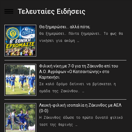
Τελευταίες Ειδήσεις
Θα ξημερώσει… αλλά πότε;
Θα ξημερώσει. Πάντα ξημερώνει. Το φως θα
νικήσει για ακόμη …
Φιλική νίκη με 7-0 για τη Ζάκυνθο επί του
Α.Ο. Αγράφων «Ο Κατσαντώνης» στο
Καρπενήσι
Σε καλό δρόμο δείχνει να βρίσκεται η
ομάδα της Ζακύνθου. …
Λευκή-φιλική ισοπαλία η Ζάκυνθος με ΑΕΛ
(0-0)
Η Ζάκυνθος έδωσε το πρώτο δυνατό φιλικό
τεστ της θερινής …