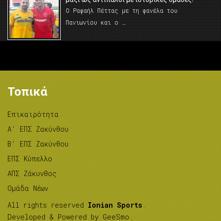
Ο Ραφαήλ Πέττας με τη φανέλα του
Πανιωνίου και ο …
Τοπικά
Επικαιρότητα
A’ ΕΠΣ Ζακύνθου
B’ ΕΠΣ Ζακύνθου
ΕΠΣ Κύπελλο
ΑΠΣ Ζάκυνθος
Ομάδα Νέων
All rights reserved
Ionian Sports
.
Developed & Powered by
GeeSmo
.