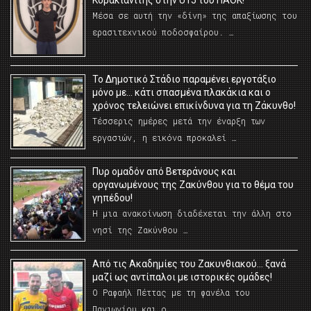
Κορακιανίτης στην U15 του ΠΑΟΚ!
Μέσα σε αυτή την «δίνη» της απαξίωσης του
ερασιτεχνικού ποδοσφαίρου. …
Το Δημοτικό Στάδιο παραμένει εργοτάξιο
μόνο με… κάτι σπασμένα πλακάκια και ο
χρόνος τελειώνει επικίνδυνα για τη Ζάκυνθο!
Τέσσερις ημέρες μετά την έναρξη των
εργασιών, η εικόνα προκαλεί …
Πυρ ομαδόν από Βετεράνους και
οργανωμένους της Ζακύνθου για το θέμα του
γηπέδου!
Η μια ανακοίνωση διαδέχεται την άλλη στο
νησί της Ζακύνθου …
Από τις Ακαδημίες του Ζακυνθιακού… ξανά
μαζί ως αντίπαλοι με ιστορικές ομάδες!
Ο Ραφαήλ Πέττας με τη φανέλα του
Πανιωνίου και ο …