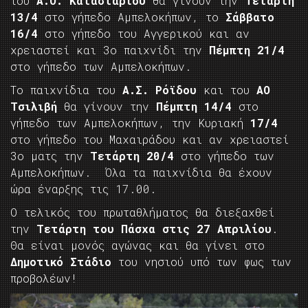
του
Α.Ο. Κατασταρίου
θα γίνουν την
Τετάρτη
13/4
στο γήπεδο Αμπελοκήπων, το
Σάββατο
16/4
στο γήπεδο του Αγγερικού και αν
χρειαστεί και 3ο παιχνίδι την
Πέμπτη 21/4
στο γήπεδο των Αμπελοκήπων.
Το παιχνίδια του
Α.Σ. Ρόϊδου
και του
ΑΟ
Τσιλιβή
θα γίνουν την
Πέμπτη 14/4
στο
γήπεδο των Αμπελοκήπων, την Κυριακή
17/4
στο γήπεδο του Μαχαιράδου και αν χρειαστεί
3ο ματς την
Τετάρτη 20/4
στο γήπεδο των
Αμπελοκήπων. Όλα τα παιχνίδια θα έχουν
ώρα έναρξης τις 17.00.
Ο τελικός του πρωταθλήματος θα διεξαχθεί
την
Τετάρτη του Πάσχα στις 27 Απριλίου
.
Θα είναι μονός αγώνας και θα γίνει στο
Δημοτικό Στάδιο
του νησιού υπό των φως των
προβολέων!