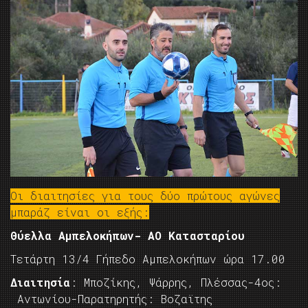
Οι διαιτησίες για τους δύο πρώτους αγώνες
μπαράζ είναι οι εξής:
Θύελλα Αμπελοκήπων- ΑΟ Κατασταρίου
Τετάρτη 13/4 Γήπεδο Αμπελοκήπων ώρα 17.00
Διαιτησία
: Μποζίκης, Ψάρρης, Πλέσσας-4ος:
Αντωνίου-Παρατηρητής: Bοζαϊτης