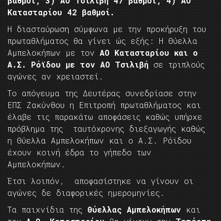
βαθμοί, 3) ΑΟ Τσιλιβή 47 βαθμοί, 4) ΑΟ
Κατασταρίου 42 βαθμοί.
Η διασταύρωση σύμφωνα με την προκήρυξη του
πρωταθλήματος θα γίνει ώς εξής: H Θύελλα
Αμπελοκήπων με τον
ΑΟ Κατασταρίου και ο
Α.Σ. Ρόϊδου με τον ΑΟ Τσιλιβή
σε τριπλούς
αγώνες αν χρειαστεί.
Το απόγευμα της Δευτέρας συνεδρίασε στην
ΕΠΣ Ζακύνθου η Επιτροπή πρωταθλήματος και
έλαβε τις παρακάτω αποφάσεις καθώς υπήρχε
πρόβλημα της ταυτόχρονης διεξαγωγής καθώς
η Θύελλα Αμπελοκήπων και ο Α.Σ. Ρόϊδου
έχουν κοινή έδρα το γήπεδο των
Αμπελοκήπων.
Έτσι λοιπόν, αποφασίστηκε να γίνουν οι
αγώνες δε διαφορικές ημερομηνίες.
Τα παιχνίδια της
Θύελλας Αμπελοκήπων
και