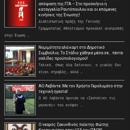
απόφαση της ΓΓΑ – Στο προσκήνιο η
καταγγελία Ραυτόπουλου και οι επόμενες
κινήσεις της Ένωσης!
Διαπιστωτική πράξη της Γενικής
Γραμματείας Αθλητισμού προκαλεί ανατροπές
στην Ένωση …
Νομιμότητα αλά καρτ στο Δημοτικό
Συμβούλιο; Το Στάδιο χάθηκε μέσα σε… πέντε
σελίδες προϋπολογισμού!
Τελικά, όπως όλα δείχνουν, ο γιαλός δεν
είναι στραβός… αλλά …
ΑΟ Λεβάντε: Με τον Χρήστο Γερολυμάτο στην
τεχνική ηγεσία!
Ο ΑΟ Λεβάντε άρχισε να «ζεσταίνει τις
μηχανές» του ενόψει …
O νεαρός ζακυνθινός παίκτης Φώτης