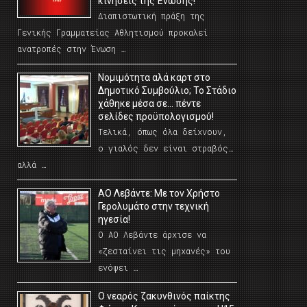
κινήσεις της Ένωσης!
Διαπιστωτική πράξη της
Γενικής Γραμματείας Αθλητισμού προκαλεί
ανατροπές στην Ένωση …
Νομιμότητα αλά καρτ στο
Δημοτικό Συμβούλιο; Το Στάδιο
χάθηκε μέσα σε… πέντε
σελίδες προϋπολογισμού!
Τελικά, όπως όλα δείχνουν,
ο γιαλός δεν είναι στραβός…
αλλά …
ΑΟ Λεβάντε: Με τον Χρήστο
Γερολυμάτο στην τεχνική
ηγεσία!
Ο ΑΟ Λεβάντε άρχισε να
«ζεσταίνει τις μηχανές» του
ενόψει …
O νεαρός ζακυνθινός παίκτης