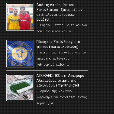
Από τις Ακαδημίες του
Ζακυνθιακού… ξανά μαζί ως
αντίπαλοι με ιστορικές
ομάδες!
Ο Ραφαήλ Πέττας με τη φανέλα
του Πανιωνίου και ο …
Πίεση της Ζακύνθου για το
γήπεδο (νέα ανακοίνωση)
Η πίεση της Ζακύνθου για το
γηπεδικο αυξάνεται
καθημερινά καθώς …
AΠΟΚΛΕΙΣΤΙΚΟ στη Λεωφόρο
Αλεξάνδρας το ματς της
Ζακύνθου με την Κηφισιά!
Η ομάδα της Ζακύνθου
κληρώθηκε να αγωνιστεί εντός
έδρας για …