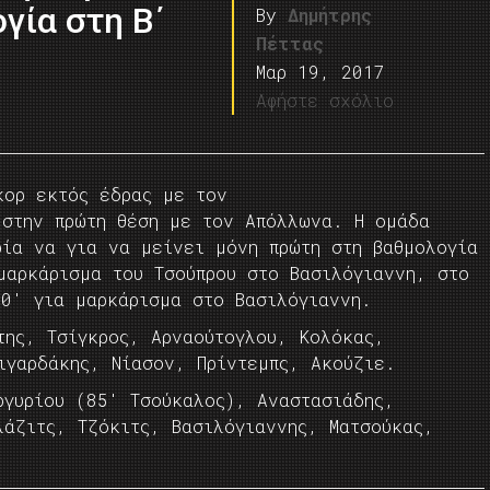
γία στη Β΄
By
Δημήτρης
Πέττας
Μαρ 19, 2017
Αφήστε σχόλιο
κορ εκτός έδρας με τον
 στην πρώτη θέση με τον Απόλλωνα. Η ομάδα
ρία να για να μείνει μόνη πρώτη στη βαθμολογία
αρκάρισμα του Τσούπρου
στο Βασιλόγιαννη, στο
0′ για μαρκάρισμα στο Βασιλόγιαννη.
ης, Τσίγκρος, Αρναούτογλου, Κολόκας,
ιγαρδάκης, Νίασον, Πρίντεμπς, Ακούζιε.
ργυρίου (85′ Τσούκαλος), Αναστασιάδης,
λάζιτς, Τζόκιτς, Βασιλόγιαννης, Ματσούκας,