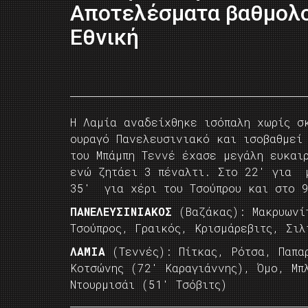
Αποτελέσματα βαθμολο
Εθνική
Η Λαμία
αναδείχθηκε ισόπαλη χωρίς σ
ουραγό Πανελευσινιακό και ισοβαθμεί
του Μπάμπη Τεννέ
έχασε μεγάλη ευκαι
ενώ ζητάει 3 πέναλτι. Στο 22′ για μ
35′ για χέρι του Τσούπρου και στο 9
ΠΑΝΕΛΕΥΣΙΝΙΑΚΟΣ
(Βαζάκας): Μακρυωνίτ
Τσούπρος, Γραικός, Κρισμάρεβιτς, Σιλ
ΛΑΜΙΑ
(Τεννές): Πίτκας, Ρότσα, Παπα
Κοτσώνης (72′ Καραγιάννης), Όμο, Μπ
Ντουρμισάι (51′ Τσόβιτς)