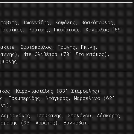
τέβιτς, Ιωαννίδης, Καψάλης, Βοσκόπουλος,
 Τσιμίκας, Ρούτσης, Γκούρτσας, Κανούλας (59′
ακιτέ, Συριόπουλος, Τσώνης, Γκίνη,
ιάννης), Ντε Ολιβέιρα (70′ Σταματάκος),
μυρλής
άκος, Καραντασιάδης (83′ Σταμούλης),
ος, Τσεμπερίδης, Ντάγκρας, Μαρσελίνο (62′
ίνι).
 Δαμιανάκης, Τσουκάνης, Θεολόγου, Λάσκαρης
ταματής (93′ Αφράτης), Βανκεβάι,