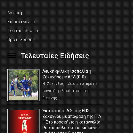
Αρχική
Επικοινωνία
Ionian Sports
Όροι Χρήσης
Τελευταίες Ειδήσεις
Λευκή-φιλική ισοπαλία η
Ζάκυνθος με ΑΕΛ (0-0)
Η Ζάκυνθος έδωσε το πρώτο
δυνατό φιλικό τεστ της
θερινής …
Έκπτωτο το Δ.Σ. της ΕΠΣ
Ζακύνθου με απόφαση της ΓΓΑ
– Στο προσκήνιο η καταγγελία
Ραυτόπουλου και οι επόμενες