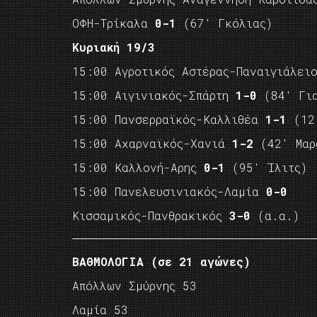
ΟΦΗ-Τρίκαλα
0-1
(67′ Γκόλιας)
Κυριακή 19/3
15:00 Αγροτικός Αστέρας-Παναιγιάλε
15:00 Αιγινιακός-Σπάρτη
1-0
(84′ Για
15:00 Πανσερραϊκός-Καλλιθέα
1-1
(12′
15:00 Αχαρναϊκός-Χανιά
1-2
(42′ Μαρσ
15:00 Καλλονή-Αρης
0-1
(95′ Ίλιτς)
15:00 Πανελευσινιακός-Λαμία
0-0
Κισσαμικός-Πανθρακικός
3-0
(α.α.)
ΒΑΘΜΟΛΟΓΙΑ (σε 21 αγώνες)
Απόλλων Σμύρνης 53
Λαμία 53