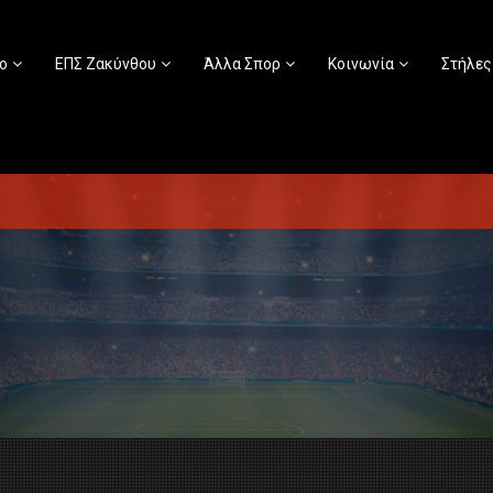
ο
ΕΠΣ Ζακύνθου
Άλλα Σπορ
Κοινωνία
Στήλες