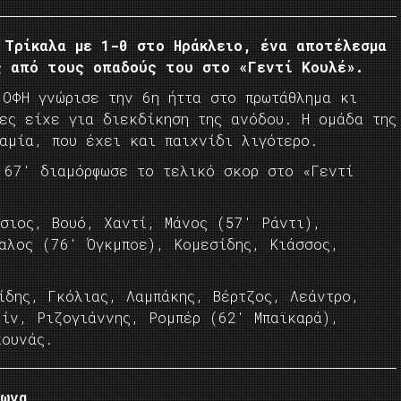
 Τρίκαλα με 1-0 στο Ηράκλειο, ένα αποτέλεσμα
ς από τους οπαδούς του στο «Γεντί Κουλέ».
 ΟΦΗ γνώρισε την 6η ήττα στο πρωτάθλημα κι
δες είχε για διεκδίκηση της ανόδου. Η ομάδα της
Λαμία, που έχει και παιχνίδι λιγότερο.
 67′ διαμόρφωσε το τελικό σκορ στο «Γεντί
.
σιος, Βουό, Χαντί, Μάνος (57′ Ράντι),
καλος (76′ Όγκμποε), Κομεσίδης, Κιάσσος,
ίδης, Γκόλιας, Λαμπάκης, Βέρτζος, Λεάντρο,
μίν, Ριζογιάννης, Ρομπέρ (62′ Μπαϊκαρά),
κουνάς.
λωνα