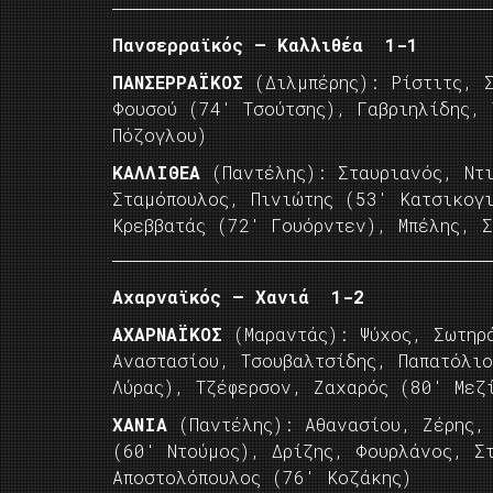
Πανσερραϊκός – Καλλιθέα 1-1
ΠΑΝΣΕΡΡΑΪΚΟΣ
(Διλμπέρης): Ρίστιτς, Σ
Φουσού (74′ Τσούτσης), Γαβριηλίδης,
Πόζογλου)
ΚΑΛΛΙΘΕΑ
(Παντέλης): Σταυριανός, Ντι
Σταμόπουλος, Πινιώτης (53′ Κατσικογ
Κρεββατάς (72′ Γουόρντεν), Μπέλης, Σ
Αχαρναϊκός – Χανιά 1-2
ΑΧΑΡΝΑΪΚΟΣ
(Μαραντάς): Ψύχος, Σωτηρ
Αναστασίου, Τσουβαλτσίδης, Παπατόλι
Λύρας), Τζέφερσον, Ζαχαρός (80′ Μεζ
ΧΑΝΙΑ
(Παντέλης): Αθανασίου, Ζέρης,
(60′ Ντούμος), Δρίζης, Φουρλάνος, Σ
Αποστολόπουλος (76′ Κοζάκης)