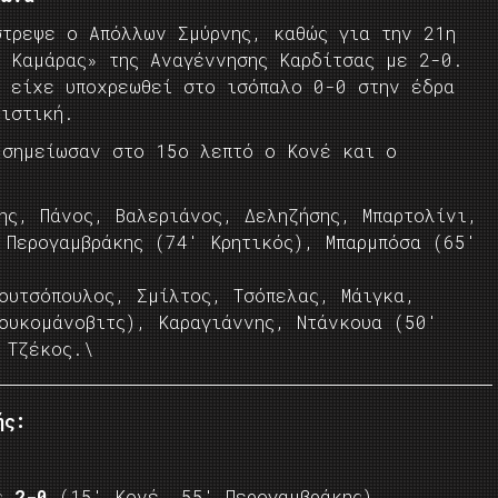
στρεψε ο Απόλλων Σμύρνης, καθώς για την 21η
ς Καμάρας» της Αναγέννησης Καρδίτσας με 2-0.
ς είχε υποχρεωθεί στο ισόπαλο 0-0 στην έδρα
ιστική.
 σημείωσαν στο 15ο λεπτό ο Κονέ και ο
ς, Πάνος, Βαλεριάνος, Δεληζήσης, Μπαρτολίνι,
 Περογαμβράκης (74′ Κρητικός), Μπαρμπόσα (65′
ουτσόπουλος, Σμίλτος, Τσόπελας, Μάιγκα,
ουκομάνοβιτς), Καραγιάννης, Ντάνκουα (50′
 Τζέκος.\
ής:
ς
2-0
(15′ Κονέ, 55′ Περογαμβράκης)