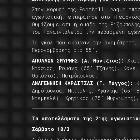
Στην κορυφή της Football League επέ
αγωνιστική, επικράτησε στο «Γεώργιο
Θυμίζουμε οτι η ομάδα της Ριζούπολη
του Παναιγιάλειου την περασμένη αγων
Τα γκολ που έκριναν την αναμέτρηση,
Περογαμβράκης στο 55`,
ΑΠΟΛΛΩΝ ΣΜΥΡΝΗΣ (Α. Μάντζιος):
Χιώτη
Ντάσιος, Ρομάνο (65′ Τζάνης), Κονέ,
Ομπόντο), Πετρόπουλος.
ΑΝΑΓΕΝΝΗΣΗ ΚΑΡΔΙΤΣΑΣ (Γ. Μάγγος):
Κ
Δημόπουλος, Μπιτέλης, Υφαντής (65′ Β
Ντεμπελέ), Κρητικός (75′ Μυργιώτης),
Τα αποτελέσματα της 21ης αγωνιστικ
Σάββατο 18/3
Απόλλων Σμύρνης-Αναγέννηση Καρδίτσα