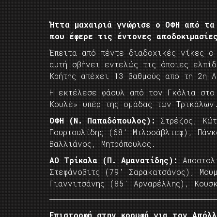
Ήττα μαχαιριά γνώρισε ο ΟΦΗ από τα
που έφερε τις έντονες αποδοκιμασίε
Έπειτα από πέντε διαδοχικές νίκες ο
αυτή σβήνει εντελώς τις όποιες ελπί
Κρήτης απέχει 13 βαθμούς από τη 2η 
Η εκτέλεσε φάουλ από τον Γκόλια στο
Κουλέ» υπέρ της ομάδας των Τρικάλων
ΟΦΗ (Ν. Παπαδόπουλος):
Στρέζος, Κώτ
Πουρτουλίδης (68′ Μιλοσάβλιεφ), Πάγ
Βαλλιάνος, Μητρόπουλος.
ΑΟ Τρίκαλα (Π. Αμανατίδης):
Αποστολ
Στεφάνοβιτς (79′ Σαρακατσάνος), Μου
Γιαννιτσάνης (85′ Αρναρέλλης), Κουσ
Επιστροφή στην κορυφή για τον Απόλ