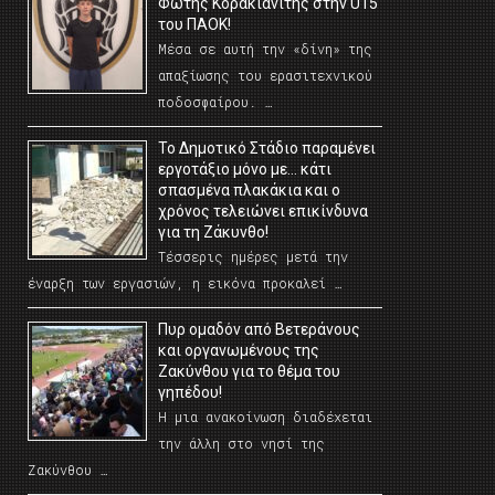
Φώτης Κορακιανίτης στην U15
του ΠΑΟΚ!
Μέσα σε αυτή την «δίνη» της
απαξίωσης του ερασιτεχνικού
ποδοσφαίρου. …
Το Δημοτικό Στάδιο παραμένει
εργοτάξιο μόνο με… κάτι
σπασμένα πλακάκια και ο
χρόνος τελειώνει επικίνδυνα
για τη Ζάκυνθο!
Τέσσερις ημέρες μετά την
έναρξη των εργασιών, η εικόνα προκαλεί …
Πυρ ομαδόν από Βετεράνους
και οργανωμένους της
Ζακύνθου για το θέμα του
γηπέδου!
Η μια ανακοίνωση διαδέχεται
την άλλη στο νησί της
Ζακύνθου …