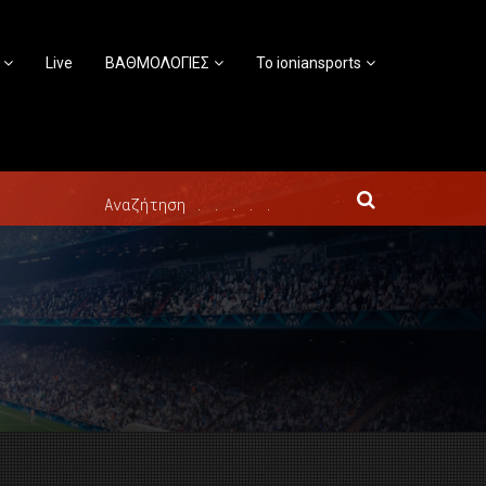
Live
ΒΑΘΜΟΛΟΓΙΕΣ
Το ioniansports