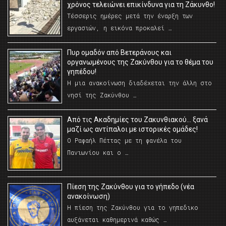
χρόνος τελειώνει επικίνδυνα για τη Ζάκυνθο!
Τέσσερις ημέρες μετά την έναρξη των
εργασιών, η εικόνα προκαλεί …
Πυρ ομαδόν από Βετεράνους και
οργανωμένους της Ζακύνθου για το θέμα του
γηπέδου!
Η μια ανακοίνωση διαδέχεται την άλλη στο
νησί της Ζακύνθου …
Από τις Ακαδημίες του Ζακυνθιακού… ξανά
μαζί ως αντίπαλοι με ιστορικές ομάδες!
Ο Ραφαήλ Πέττας με τη φανέλα του
Πανιωνίου και ο …
Πίεση της Ζακύνθου για το γήπεδο (νέα
ανακοίνωση)
Η πίεση της Ζακύνθου για το γηπεδικο
αυξάνεται καθημερινά καθώς …