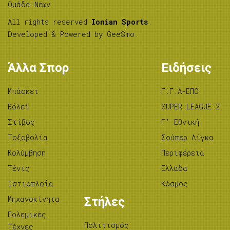
Ομάδα Νέων
All rights reserved
Ionian Sports
.
Developed & Powered by
GeeSmo
.
Άλλα Σπορ
Ειδήσεις
Μπάσκετ
Γ.Γ.Α-ΕΠΟ
Βόλεϊ
SUPER LEAGUE 2
Στίβος
Γ’ Εθνική
Tοξοβολία
Σούπερ Λίγκα
Κολύμβηση
Περιφέρεια
Τένις
Ελλάδα
Ιστιοπλοΐα
Κόσμος
Μηχανοκίνητα
Στήλες
Πολεμικές
Πολιτισμός
Τέχνες