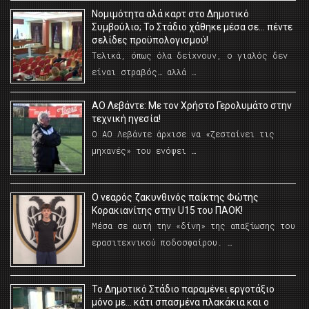
Νομιμότητα αλά καρτ στο Δημοτικό
Συμβούλιο; Το Στάδιο χάθηκε μέσα σε… πέντε
σελίδες προϋπολογισμού!
Τελικά, όπως όλα δείχνουν, ο γιαλός δεν
είναι στραβός… αλλά …
ΑΟ Λεβάντε: Με τον Χρήστο Γερολυμάτο στην
τεχνική ηγεσία!
Ο ΑΟ Λεβάντε άρχισε να «ζεσταίνει τις
μηχανές» του ενόψει …
O νεαρός ζακυνθινός παίκτης Φώτης
Κορακιανίτης στην U15 του ΠΑΟΚ!
Μέσα σε αυτή την «δίνη» της απαξίωσης του
ερασιτεχνικού ποδοσφαίρου. …
Το Δημοτικό Στάδιο παραμένει εργοτάξιο
μόνο με… κάτι σπασμένα πλακάκια και ο