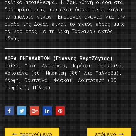
τελικό αποτέλεσμα. Η Ζακυνθινή ομάδα στα
δύο πρώτα ματς που έχει δώσει έχει κάνει
το απόλυτο νικών! Επόμενος αγώνας για την
ομάδα της Δόξας είναι το εκτός έδρας ματς
το νέο έτος με τη Νίκη Τραγανού εκτός
έδρας.
ΔΟΞΑ ΠΗΓΑΔΑΚΙΩΝ (Γιάννης Βερτζάγιας)
Γρίβα, Μποτ, Αντιόχου, Παράσχη, Τσουκαλά,
Χριστάνα (50΄ Μπεκίρη (80′ λτρ Μάλκοβα),
Μόρφη, Βουτσινά, Φασκάϊ, Λομποτέση (85΄
Τουρίκη), Πήλικα
προηγούμενο
επόμενο