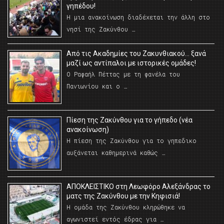
γηπέδου!
Η μια ανακοίνωση διαδέχεται την άλλη στο
νησί της Ζακύνθου …
Από τις Ακαδημίες του Ζακυνθιακού… ξανά
μαζί ως αντίπαλοι με ιστορικές ομάδες!
Ο Ραφαήλ Πέττας με τη φανέλα του
Πανιωνίου και ο …
Πίεση της Ζακύνθου για το γήπεδο (νέα
ανακοίνωση)
Η πίεση της Ζακύνθου για το γηπεδικο
αυξάνεται καθημερινά καθώς …
AΠΟΚΛΕΙΣΤΙΚΟ στη Λεωφόρο Αλεξάνδρας το
ματς της Ζακύνθου με την Κηφισιά!
Η ομάδα της Ζακύνθου κληρώθηκε να
αγωνιστεί εντός έδρας για …