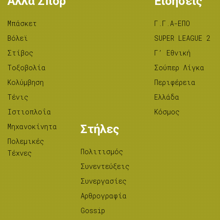
Άλλα Σπορ
Ειδήσεις
Μπάσκετ
Γ.Γ.Α-ΕΠΟ
Βόλεϊ
SUPER LEAGUE 2
Στίβος
Γ’ Εθνική
Tοξοβολία
Σούπερ Λίγκα
Κολύμβηση
Περιφέρεια
Τένις
Ελλάδα
Ιστιοπλοΐα
Κόσμος
Μηχανοκίνητα
Στήλες
Πολεμικές
Πολιτισμός
Τέχνες
Συνεντεύξεις
Συνεργασίες
Αρθρογραφία
Gossip