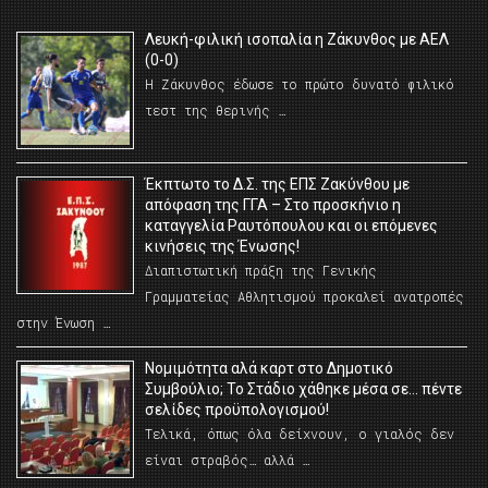
Λευκή-φιλική ισοπαλία η Ζάκυνθος με ΑΕΛ
(0-0)
Η Ζάκυνθος έδωσε το πρώτο δυνατό φιλικό
τεστ της θερινής …
Έκπτωτο το Δ.Σ. της ΕΠΣ Ζακύνθου με
απόφαση της ΓΓΑ – Στο προσκήνιο η
καταγγελία Ραυτόπουλου και οι επόμενες
κινήσεις της Ένωσης!
Διαπιστωτική πράξη της Γενικής
Γραμματείας Αθλητισμού προκαλεί ανατροπές
στην Ένωση …
Νομιμότητα αλά καρτ στο Δημοτικό
Συμβούλιο; Το Στάδιο χάθηκε μέσα σε… πέντε
σελίδες προϋπολογισμού!
Τελικά, όπως όλα δείχνουν, ο γιαλός δεν
είναι στραβός… αλλά …