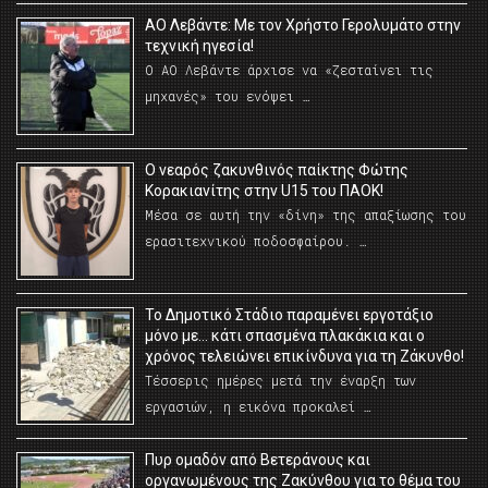
ΑΟ Λεβάντε: Με τον Χρήστο Γερολυμάτο στην
τεχνική ηγεσία!
Ο ΑΟ Λεβάντε άρχισε να «ζεσταίνει τις
μηχανές» του ενόψει …
O νεαρός ζακυνθινός παίκτης Φώτης
Κορακιανίτης στην U15 του ΠΑΟΚ!
Μέσα σε αυτή την «δίνη» της απαξίωσης του
ερασιτεχνικού ποδοσφαίρου. …
Το Δημοτικό Στάδιο παραμένει εργοτάξιο
μόνο με… κάτι σπασμένα πλακάκια και ο
χρόνος τελειώνει επικίνδυνα για τη Ζάκυνθο!
Τέσσερις ημέρες μετά την έναρξη των
εργασιών, η εικόνα προκαλεί …
Πυρ ομαδόν από Βετεράνους και
οργανωμένους της Ζακύνθου για το θέμα του