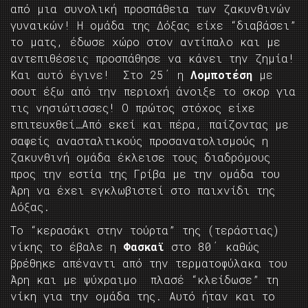
από μια συνολική προσπάθεια των ζακυνθινών
γυναικών! Η ομάδα της Δόξας είχε “διαβάσει”
το ματς, έδωσε χώρο στον αντίπαλο και με
αντεπιθέσεις προσπάθησε να κάνει την ζημία!
Και αυτό έγινε! Στο 25΄ η
Λομποτέση
με
σουτ έξω από την περιοχή άνοιξε το σκορ για
τις νησιώτισσες! Ο πρώτος στόχος είχε
επιτευχθεί…Από εκεί και πέρα, παίζοντας με
σαφείς ανασταλτικούς προσανατολισμούς η
ζακυνθινή ομάδα έκλεισε τους διαδρόμους
προς την εστία της Γρίβα με την ομάδα του
Άρη να έχει εγκλωβιστεί στο παιχνίδι της
Δόξας.
Το “κερασάκι στην τούρτα” της (τεράστιας)
νίκης το έβαλε η
Φασκαϊ
στο 80΄ καθώς
βρέθηκε απέναντι από την τερματοφύλακα του
Άρη και με ψύχραιμο πλασέ “κλείδωσε” τη
νίκη για την ομάδα της. Αυτό ήταν και το