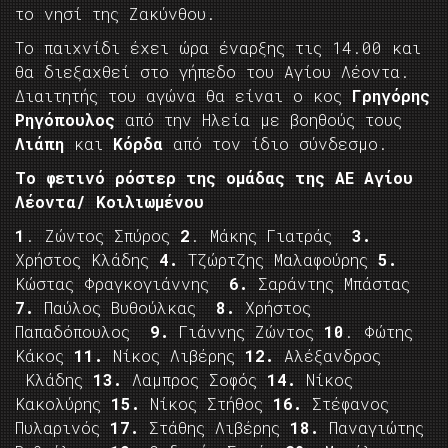
το νησί της Ζακύνθου.
Το παιχνίδι έχει ώρα έναρξης τις 14.00 και
θα διεξαχθεί στο γήπεδο του Αγίου Λέοντα.
Διαιτητής του αγώνα θα είναι ο κος
Γρηγόρης
Ρηγόπουλος
από την Ηλεία με βοηθούς τους
Λιάπη
και
Κόρδα
από τον ίδιο σύνδεσμο.
Το φετινό ρόστερ της ομάδας της ΑΕ Αγίου
Λέοντα/ Κοιλιωμένου
1
. Ζώντος Σπύρος
2
. Μάκης Γιατράς
3.
Χρήστος Κλάδης
4.
Τζώρτζης Μαλαφούρης
5.
Κώστας Φραγκογιάννης
6.
Σαράντης Μπάστας
7.
Παύλος Βυθούλκας
8.
Χρήστος
Παπαδόπουλος
9.
Γιάννης Ζώντος
10
. Φώτης
Κάκος
11.
Νίκος Λιβέρης
12.
Αλέξανδρος
Κλάδης
13.
Λαμπρος Σοφός
14.
Νίκος
Κακολύρης
15.
Νίκος Στήθος
16.
Στέφανος
Πυλαρινός
17.
Στάθης Λιβέρης
18.
Παναγιώτης