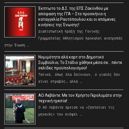
Έκπτωτο το Δ.Σ. της ΕΠΣ Ζακύνθου με
απόφαση της ΓΓΑ – Στο προσκήνιο η
καταγγελία Ραυτόπουλου και οι επόμενες
κινήσεις της Ένωσης!
Διαπιστωτική πράξη της Γενικής
Γραμματείας Αθλητισμού προκαλεί ανατροπές
στην Ένωση …
Νομιμότητα αλά καρτ στο Δημοτικό
Συμβούλιο; Το Στάδιο χάθηκε μέσα σε… πέντε
σελίδες προϋπολογισμού!
Τελικά, όπως όλα δείχνουν, ο γιαλός δεν
είναι στραβός… αλλά …
ΑΟ Λεβάντε: Με τον Χρήστο Γερολυμάτο στην
τεχνική ηγεσία!
Ο ΑΟ Λεβάντε άρχισε να «ζεσταίνει τις
μηχανές» του ενόψει …