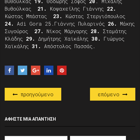
Βυθούλκας
19.
Θοδωρής Σοφός
20
. Μιχάλης
Βυθούλκας
21.
Κοψαχείλης Γιάννης
22.
Κώστας Μπάστας
23.
Κώστας Στεργιόπουλος
24.
Adi Gora 25.Γιάννης Πυλαρινός
26.
Μάκης
Συγούρος
27.
Νίκος Μάργαρης
28.
Σταμάτης
Κλάδης
29.
Δημήτρης Χαϊκάλης
30.
Γιώργος
Χαϊκάλης
31.
Απόστολος Πασσάς.
προηγούμενο
επόμενο
ΑΦΉΣΤΕ ΜΙΑ ΑΠΆΝΤΗΣΗ