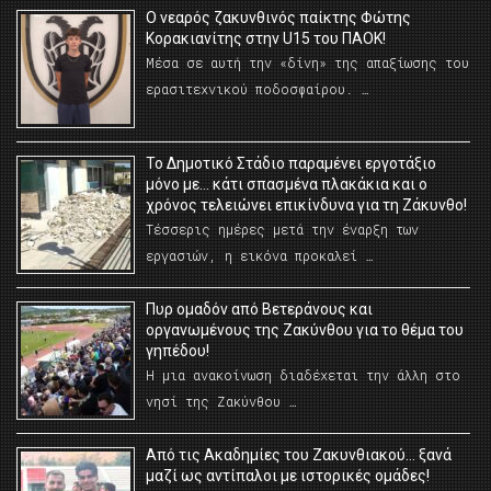
O νεαρός ζακυνθινός παίκτης Φώτης
Κορακιανίτης στην U15 του ΠΑΟΚ!
Μέσα σε αυτή την «δίνη» της απαξίωσης του
ερασιτεχνικού ποδοσφαίρου. …
Το Δημοτικό Στάδιο παραμένει εργοτάξιο
μόνο με… κάτι σπασμένα πλακάκια και ο
χρόνος τελειώνει επικίνδυνα για τη Ζάκυνθο!
Τέσσερις ημέρες μετά την έναρξη των
εργασιών, η εικόνα προκαλεί …
Πυρ ομαδόν από Βετεράνους και
οργανωμένους της Ζακύνθου για το θέμα του
γηπέδου!
Η μια ανακοίνωση διαδέχεται την άλλη στο
νησί της Ζακύνθου …
Από τις Ακαδημίες του Ζακυνθιακού… ξανά
μαζί ως αντίπαλοι με ιστορικές ομάδες!