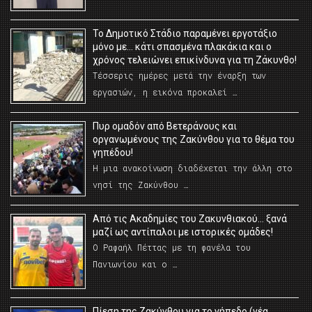
Το Δημοτικό Στάδιο παραμένει εργοτάξιο
μόνο με… κάτι σπασμένα πλακάκια και ο
χρόνος τελειώνει επικίνδυνα για τη Ζάκυνθο!
Τέσσερις ημέρες μετά την έναρξη των
εργασιών, η εικόνα προκαλεί …
Πυρ ομαδόν από Βετεράνους και
οργανωμένους της Ζακύνθου για το θέμα του
γηπέδου!
Η μια ανακοίνωση διαδέχεται την άλλη στο
νησί της Ζακύνθου …
Από τις Ακαδημίες του Ζακυνθιακού… ξανά
μαζί ως αντίπαλοι με ιστορικές ομάδες!
Ο Ραφαήλ Πέττας με τη φανέλα του
Πανιωνίου και ο …
Πίεση της Ζακύνθου για το γήπεδο (νέα