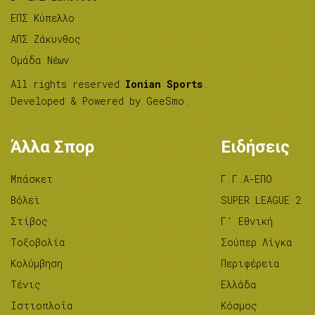
ΕΠΣ Κύπελλο
ΑΠΣ Ζάκυνθος
Ομάδα Νέων
All rights reserved
Ionian Sports
.
Developed & Powered by
GeeSmo
.
Άλλα Σπορ
Ειδήσεις
Μπάσκετ
Γ.Γ.Α-ΕΠΟ
Βόλεϊ
SUPER LEAGUE 2
Στίβος
Γ’ Εθνική
Tοξοβολία
Σούπερ Λίγκα
Κολύμβηση
Περιφέρεια
Τένις
Ελλάδα
Ιστιοπλοΐα
Κόσμος