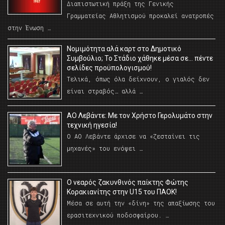
Διαπιστωτική πράξη της Γενικής
Γραμματείας Αθλητισμού προκαλεί ανατροπές
στην Ένωση …
Νομιμότητα αλά καρτ στο Δημοτικό
Συμβούλιο; Το Στάδιο χάθηκε μέσα σε… πέντε
σελίδες προϋπολογισμού!
Τελικά, όπως όλα δείχνουν, ο γιαλός δεν
είναι στραβός… αλλά …
ΑΟ Λεβάντε: Με τον Χρήστο Γερολυμάτο στην
τεχνική ηγεσία!
Ο ΑΟ Λεβάντε άρχισε να «ζεσταίνει τις
μηχανές» του ενόψει …
O νεαρός ζακυνθινός παίκτης Φώτης
Κορακιανίτης στην U15 του ΠΑΟΚ!
Μέσα σε αυτή την «δίνη» της απαξίωσης του
ερασιτεχνικού ποδοσφαίρου. …