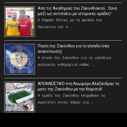
Από τις Ακαδημίες του Ζακυνθιακού… ξανά
μαζί ως αντίπαλοι με ιστορικές ομάδες!
Ο Ραφαήλ Πέττας με τη φανέλα του
Πανιωνίου και ο …
Πίεση της Ζακύνθου για το γήπεδο (νέα
ανακοίνωση)
Η πίεση της Ζακύνθου για το γηπεδικο
αυξάνεται καθημερινά καθώς …
AΠΟΚΛΕΙΣΤΙΚΟ στη Λεωφόρο Αλεξάνδρας το
ματς της Ζακύνθου με την Κηφισιά!
Η ομάδα της Ζακύνθου κληρώθηκε να
αγωνιστεί εντός έδρας για …