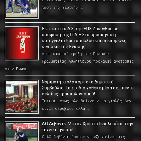
τεστ της θερινής …
Έκπτωτο το Δ.Σ. της ΕΠΣ Ζακύνθου με
απόφαση της ΓΓΑ – Στο προσκήνιο η
καταγγελία Ραυτόπουλου και οι επόμενες
κινήσεις της Ένωσης!
Διαπιστωτική πράξη της Γενικής
Γραμματείας Αθλητισμού προκαλεί ανατροπές
στην Ένωση …
Νομιμότητα αλά καρτ στο Δημοτικό
Συμβούλιο; Το Στάδιο χάθηκε μέσα σε… πέντε
σελίδες προϋπολογισμού!
Τελικά, όπως όλα δείχνουν, ο γιαλός δεν
είναι στραβός… αλλά …
ΑΟ Λεβάντε: Με τον Χρήστο Γερολυμάτο στην
τεχνική ηγεσία!
Ο ΑΟ Λεβάντε άρχισε να «ζεσταίνει τις