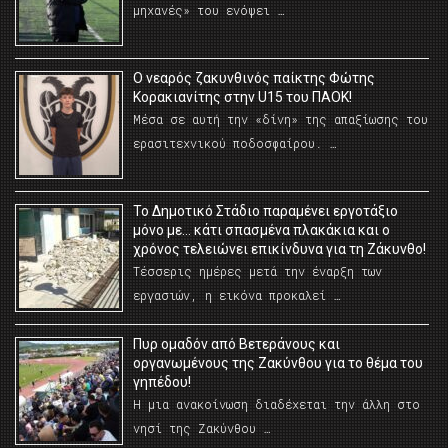
μηχανές» του ενόψει …
O νεαρός ζακυνθινός παίκτης Φώτης
Κορακιανίτης στην U15 του ΠΑΟΚ!
Μέσα σε αυτή την «δίνη» της απαξίωσης του
ερασιτεχνικού ποδοσφαίρου. …
Το Δημοτικό Στάδιο παραμένει εργοτάξιο
μόνο με… κάτι σπασμένα πλακάκια και ο
χρόνος τελειώνει επικίνδυνα για τη Ζάκυνθο!
Τέσσερις ημέρες μετά την έναρξη των
εργασιών, η εικόνα προκαλεί …
Πυρ ομαδόν από Βετεράνους και
οργανωμένους της Ζακύνθου για το θέμα του
γηπέδου!
Η μια ανακοίνωση διαδέχεται την άλλη στο
νησί της Ζακύνθου …