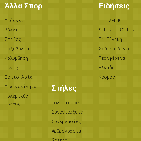
Άλλα Σπορ
Ειδήσεις
Μπάσκετ
Γ.Γ.Α-ΕΠΟ
Βόλεϊ
SUPER LEAGUE 2
Στίβος
Γ’ Εθνική
Tοξοβολία
Σούπερ Λίγκα
Κολύμβηση
Περιφέρεια
Τένις
Ελλάδα
Ιστιοπλοΐα
Κόσμος
Μηχανοκίνητα
Στήλες
Πολεμικές
Πολιτισμός
Τέχνες
Συνεντεύξεις
Συνεργασίες
Αρθρογραφία
Gossip