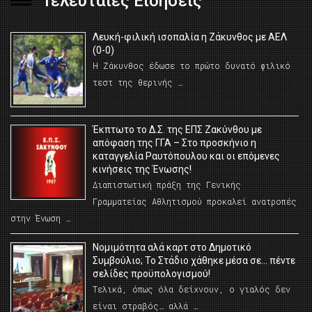
Τελευταίες Ειδήσεις
Λευκή-φιλική ισοπαλία η Ζάκυνθος με ΑΕΛ
(0-0)
Η Ζάκυνθος έδωσε το πρώτο δυνατό φιλικό
τεστ της θερινής …
Έκπτωτο το Δ.Σ. της ΕΠΣ Ζακύνθου με
απόφαση της ΓΓΑ – Στο προσκήνιο η
καταγγελία Ραυτόπουλου και οι επόμενες
κινήσεις της Ένωσης!
Διαπιστωτική πράξη της Γενικής
Γραμματείας Αθλητισμού προκαλεί ανατροπές
στην Ένωση …
Νομιμότητα αλά καρτ στο Δημοτικό
Συμβούλιο; Το Στάδιο χάθηκε μέσα σε… πέντε
σελίδες προϋπολογισμού!
Τελικά, όπως όλα δείχνουν, ο γιαλός δεν
είναι στραβός… αλλά …