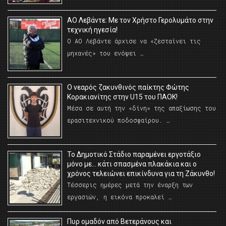
ΑΟ Λεβάντε: Με τον Χρήστο Γερολυμάτο στην
τεχνική ηγεσία!
Ο ΑΟ Λεβάντε άρχισε να «ζεσταίνει τις
μηχανές» του ενόψει …
O νεαρός ζακυνθινός παίκτης Φώτης
Κορακιανίτης στην U15 του ΠΑΟΚ!
Μέσα σε αυτή την «δίνη» της απαξίωσης του
ερασιτεχνικού ποδοσφαίρου. …
Το Δημοτικό Στάδιο παραμένει εργοτάξιο
μόνο με… κάτι σπασμένα πλακάκια και ο
χρόνος τελειώνει επικίνδυνα για τη Ζάκυνθο!
Τέσσερις ημέρες μετά την έναρξη των
εργασιών, η εικόνα προκαλεί …
Πυρ ομαδόν από Βετεράνους και