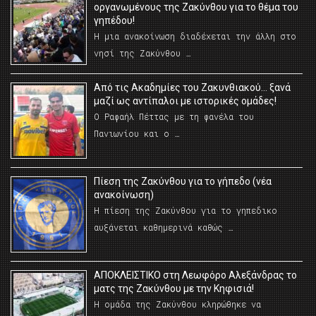
οργανωμένους της Ζακύνθου για το θέμα του
γηπέδου!
Η μια ανακοίνωση διαδέχεται την άλλη στο
νησί της Ζακύνθου …
Από τις Ακαδημίες του Ζακυνθιακού… ξανά
μαζί ως αντίπαλοι με ιστορικές ομάδες!
Ο Ραφαήλ Πέττας με τη φανέλα του
Πανιωνίου και ο …
Πίεση της Ζακύνθου για το γήπεδο (νέα
ανακοίνωση)
Η πίεση της Ζακύνθου για το γηπεδικο
αυξάνεται καθημερινά καθώς …
AΠΟΚΛΕΙΣΤΙΚΟ στη Λεωφόρο Αλεξάνδρας το
ματς της Ζακύνθου με την Κηφισιά!
Η ομάδα της Ζακύνθου κληρώθηκε να