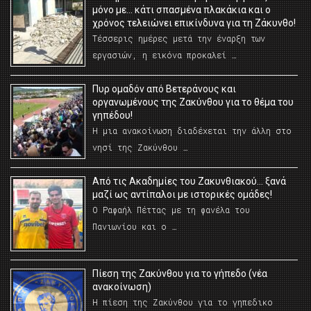
μόνο με… κάτι σπασμένα πλακάκια και ο
χρόνος τελειώνει επικίνδυνα για τη Ζάκυνθο!
Τέσσερις ημέρες μετά την έναρξη των
εργασιών, η εικόνα προκαλεί …
Πυρ ομαδόν από Βετεράνους και
οργανωμένους της Ζακύνθου για το θέμα του
γηπέδου!
Η μια ανακοίνωση διαδέχεται την άλλη στο
νησί της Ζακύνθου …
Από τις Ακαδημίες του Ζακυνθιακού… ξανά
μαζί ως αντίπαλοι με ιστορικές ομάδες!
Ο Ραφαήλ Πέττας με τη φανέλα του
Πανιωνίου και ο …
Πίεση της Ζακύνθου για το γήπεδο (νέα
ανακοίνωση)
Η πίεση της Ζακύνθου για το γηπεδικο