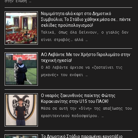
στην Ένωση …
Νομιμότητα αλά καρτ στο Δημοτικό
Συμβούλιο; Το Στάδιο χάθηκε μέσα σε… πέντε
σελίδες προϋπολογισμού!
Τελικά, όπως όλα δείχνουν, ο γιαλός δεν
είναι στραβός… αλλά …
ΑΟ Λεβάντε: Με τον Χρήστο Γερολυμάτο στην
τεχνική ηγεσία!
Ο ΑΟ Λεβάντε άρχισε να «ζεσταίνει τις
μηχανές» του ενόψει …
O νεαρός ζακυνθινός παίκτης Φώτης
Κορακιανίτης στην U15 του ΠΑΟΚ!
Μέσα σε αυτή την «δίνη» της απαξίωσης του
ερασιτεχνικού ποδοσφαίρου. …
Το Δημοτικό Στάδιο παραμένει εργοτάξιο