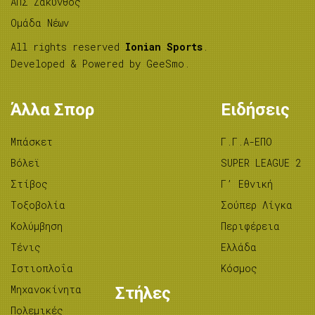
ΑΠΣ Ζάκυνθος
Ομάδα Νέων
All rights reserved
Ionian Sports
.
Developed & Powered by
GeeSmo
.
Άλλα Σπορ
Ειδήσεις
Μπάσκετ
Γ.Γ.Α-ΕΠΟ
Βόλεϊ
SUPER LEAGUE 2
Στίβος
Γ’ Εθνική
Tοξοβολία
Σούπερ Λίγκα
Κολύμβηση
Περιφέρεια
Τένις
Ελλάδα
Ιστιοπλοΐα
Κόσμος
Μηχανοκίνητα
Στήλες
Πολεμικές