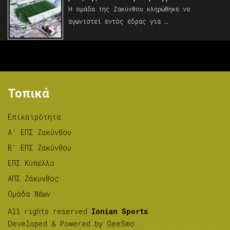
Η ομάδα της Ζακύνθου κληρώθηκε να
αγωνιστεί εντός έδρας για …
Τοπικά
Επικαιρότητα
A’ ΕΠΣ Ζακύνθου
B’ ΕΠΣ Ζακύνθου
ΕΠΣ Κύπελλο
ΑΠΣ Ζάκυνθος
Ομάδα Νέων
All rights reserved
Ionian Sports
.
Developed & Powered by
GeeSmo
.