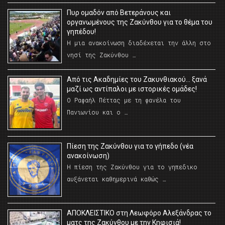
Πυρ ομαδόν από Βετεράνους και
οργανωμένους της Ζακύνθου για το θέμα του
γηπέδου!
Η μια ανακοίνωση διαδέχεται την άλλη στο
νησί της Ζακύνθου …
Από τις Ακαδημίες του Ζακυνθιακού… ξανά
μαζί ως αντίπαλοι με ιστορικές ομάδες!
Ο Ραφαήλ Πέττας με τη φανέλα του
Πανιωνίου και ο …
Πίεση της Ζακύνθου για το γήπεδο (νέα
ανακοίνωση)
Η πίεση της Ζακύνθου για το γηπεδικο
αυξάνεται καθημερινά καθώς …
AΠΟΚΛΕΙΣΤΙΚΟ στη Λεωφόρο Αλεξάνδρας το
ματς της Ζακύνθου με την Κηφισιά!