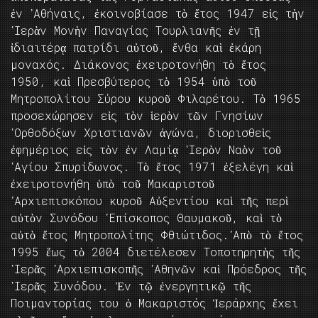
ἐν ᾿Αθήναις, ἐκοινοβίασε τὸ ἔτος 1947 εἰς τὴν
῾Ιερὰν Μονὴν Παναγίας Τουρλιανῆς ἐν τῇ
ἰδιαιτέρᾳ πατρίδι αὐτοῦ, ἔνθα καὶ ἐκάρη
μοναχός. Διάκονος ἐχειροτονήθη τὸ ἔτος
1950, καὶ Πρεσβύτερος τὸ 1954 ὑπὸ τοῦ
Μητροπολίτου Σύρου κυροῦ Φιλαρέτου. Τὸ 1965
προσεχώρησεν εἰς τὸν ἱερὸν τῶν Γνησίων
῾Ορθοδόξων Χριστιανῶν ἀγώνα, διορισθεὶς
ἐφημέριος εἰς τὸν ἐν Λαμίᾳ ῾Ιερὸν Ναὸν τοῦ
῾Αγίου Σπυρίδωνος. Τὸ ἔτος 1971 ἐξελέγη καὶ
ἐχειροτονήθη ὑπὸ τοῦ Μακαριστοῦ
᾿Αρχιεπισκόπου κυροῦ Αὐξεντίου καὶ τῆς περὶ
αὐτὸν Συνόδου ᾿Επίσκοπος Θαυμακοῦ, καὶ τὸ
αὐτὸ ἔτος Μητροπολίτης Φθιώτιδος.᾿Απὸ τὸ ἔτος
1995 ἕως τὸ 2004 διετέλεσεν Τοποτηρητὴς τῆς
῾Ιερᾶς ᾿Αρχιεπισκοπῆς ᾿Αθηνῶν καὶ Πρόεδρος τῆς
῾Ιερᾶς Συνόδου. Ἐν τῷ ἐνεργητικῷ τῆς
Ποιμαντορίας του ὁ Μακαριστός Ἱεράρχης ἔχει