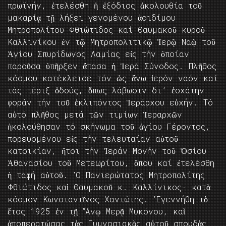
πρωϊνήν, ἐτελέσθη ἡ ἐξόδιος ἀκολουθία τοῦ
μακαρίᾳ τῇ λήξει γενομένου ἀοιδίμου
Μητροπολίτου Φθιώτιδος καί Θαυμακοῦ κυροῦ
Καλλινίκου ἐν τῷ Μητροπολιτικῷ Ἱερῷ Ναῷ τοῦ
Ἁγίου Σπυρίδωνος Λαμίας εἰς τήν ὁποίαν
παροῦσα ὑπῆρξεν ἅπασα ἡ Ἱερά Σύνοδος. Πλῆθος
κόσμου κατέκλεισε τόν ὡς ἄνω ἱερόν ναόν καί
τάς πέριξ ὁδούς, ὅπως λάβωσιν δι’ ἐσχάτην
φοράν τήν τοῦ ἐκλιπόντος Ἱεράρχου εὐχήν. Τό
αὐτό πλῆθος μετά τῶν τιμίων Ἱεραρχῶν
ἠκολούθησαν τό σκήνωμα τοῦ ἁγίου Γέροντος,
πορευομένου εἰς τήν τελευταίαν αὐτοῦ
κατοικίαν, ἤτοι τήν Ἱεράν Μονήν τοῦ Ὁσίου
Ἀθανασίου τοῦ Μετεωρίτου, ὄπου καί ἐτελέσθη
ἡ ταφή αὐτοῦ. ῾Ο Πανιερώτατος Μητροπολίτης
Φθιώτιδος καὶ Θαυμακοῦ κ. Καλλίνικος· κατὰ
κόσμον Κωνσταντῖνος Χανιώτης. ᾿Εγεννήθη τὸ
ἔτος 1925 ἐν τῇ ῎Ανῳ Μερᾷ Μυκόνου, καὶ
ἀποπερατώσας τὰς Γυμνασιακὰς αὐτοῦ σπουδὰς