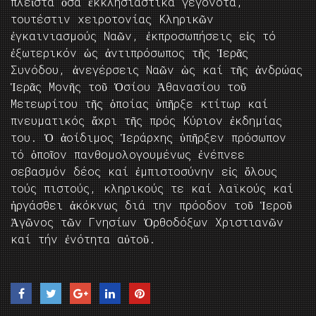
πλεῖστα ὄσα ἐκκλησιαστικά γεγονότα,
τουτέστιν χειροτονίας Κληρικῶν
ἐγκαινιασμούς Ναῶν, ἐκπροσωπήσεις εἰς τό
ἐξωτερικόν ὡς ἀντιπρόσωπος τῆς Ἱερᾶς
Συνόδου, ἀνεγέρσεις Ναῶν ὡς καί τῆς ἀνδρώας
Ἱερᾶς Μονῆς τοῦ Ὁσίου Ἀθανασίου τοῦ
Μετεωρίτου τῆς ὁποίας ὑπῆρξε κτίτωρ καί
πνευματικός ἄχρι τῆς πρός Κύριον ἐκδημίας
του. Ὁ ἀοίδιμος Ἱεράρχης ὑπῆρξεν πρόσωπον
τό ὁποῖον πανθομολογουμένως ἐνέπνεε
σεβασμόν δέος καί ἐμπιστοσύνην εἰς ὅλους
τούς πιστούς, κληρικούς τε καί λαϊκούς καί
ἠργάσθει ἀκόκνως διά την πρόοδον τοῦ Ἱεροῦ
Ἀγῶνος τῶν Γνησίων Ὀρθοδόξων Χριστιανῶν
καί τήν ἐνότητα αὐτοῦ.