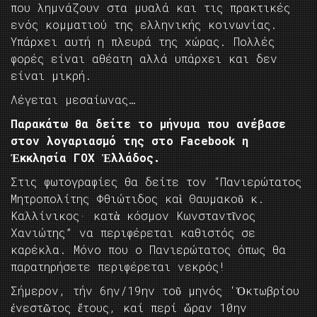
που λημνάζουν στα μυαλά και τις πρακτικές
ενός κομματιού της ελληνικής κοινωνίας.
Υπάρχει αυτή η πλευρά της χώρας. Πολλές
φορές είναι αθέατη αλλά υπάρχει και δεν
είναι μικρή.
Λέγεται μεσαίωνας…
Παρακάτω θα δείτε το μήνυμα που ανέβασε
στον λογαριασμό της στο Facebook η
Ἐκκλησία ΓΟΧ Ἑλλάδος.
Στις φωτογραφίες θα δείτε τον “Πανιερώτατος
Μητροπολίτης Φθιώτιδος καὶ Θαυμακοῦ κ.
Καλλίνικος· κατὰ κόσμον Κωνσταντῖνος
Χανιώτης” να περιφέρεται καθιστός σε
καρέκλα. Μόνο που ο Πανιερώτατος όπως θα
παρατηρήσετε περιφέρεται νεκρός!
Σήμερον, τήν 6ην/19ην τοῦ μηνός ‘Ὁκτωβρίου
ἐνεστῶτος ἔτους, καί περί ὥραν 10ην