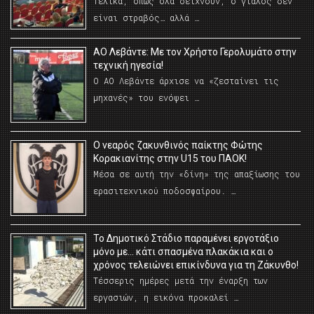
Τελικά, όπως όλα δείχνουν, ο γιαλός δεν
είναι στραβός… αλλά …
ΑΟ Λεβάντε: Με τον Χρήστο Γερολυμάτο στην
τεχνική ηγεσία!
Ο ΑΟ Λεβάντε άρχισε να «ζεσταίνει τις
μηχανές» του ενόψει …
O νεαρός ζακυνθινός παίκτης Φώτης
Κορακιανίτης στην U15 του ΠΑΟΚ!
Μέσα σε αυτή την «δίνη» της απαξίωσης του
ερασιτεχνικού ποδοσφαίρου. …
Το Δημοτικό Στάδιο παραμένει εργοτάξιο
μόνο με… κάτι σπασμένα πλακάκια και ο
χρόνος τελειώνει επικίνδυνα για τη Ζάκυνθο!
Τέσσερις ημέρες μετά την έναρξη των
εργασιών, η εικόνα προκαλεί …