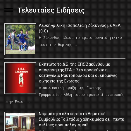
Τελευταίες Ειδήσεις
Λευκή-φιλική ισοπαλία η Ζάκυνθος με ΑΕΛ
(0-0)
Η Ζάκυνθος έδωσε το πρώτο δυνατό φιλικό
τεστ της θερινής …
Έκπτωτο το Δ.Σ. της ΕΠΣ Ζακύνθου με
απόφαση της ΓΓΑ – Στο προσκήνιο η
καταγγελία Ραυτόπουλου και οι επόμενες
κινήσεις της Ένωσης!
Διαπιστωτική πράξη της Γενικής
Γραμματείας Αθλητισμού προκαλεί ανατροπές
στην Ένωση …
Νομιμότητα αλά καρτ στο Δημοτικό
Συμβούλιο; Το Στάδιο χάθηκε μέσα σε… πέντε
σελίδες προϋπολογισμού!