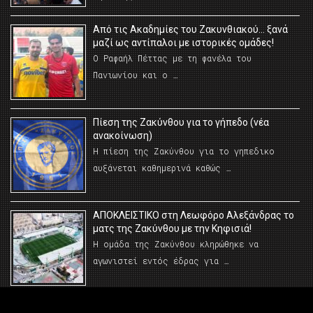
Από τις Ακαδημίες του Ζακυνθιακού… ξανά
μαζί ως αντίπαλοι με ιστορικές ομάδες!
Ο Ραφαήλ Πέττας με τη φανέλα του
Πανιωνίου και ο …
Πίεση της Ζακύνθου για το γήπεδο (νέα
ανακοίνωση)
Η πίεση της Ζακύνθου για το γηπεδικο
αυξάνεται καθημερινά καθώς …
AΠΟΚΛΕΙΣΤΙΚΟ στη Λεωφόρο Αλεξάνδρας το
ματς της Ζακύνθου με την Κηφισιά!
Η ομάδα της Ζακύνθου κληρώθηκε να
αγωνιστεί εντός έδρας για …