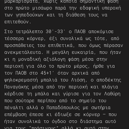
μαρκαρίσματα, χωρίς κάποια σημαντική φάση
στο πρώτο μισάωρο παρά την εδαφική υπεροχή
των γηπεδούχων και τη διάθεση τους να
επιτεθούν.
Στο τετράλεπτο 30′-33′ ο ΠΑΟΒ αποκόμισε
τέσσερα κόρνερ, έξι συνολικά ως τότε, από
προσπάθειες του επιθετικά, που όμως πέρασαν
ανεκμετάλευτα. Η μεγάλη ευκαιρία, που ήταν
κι η μοναδική αξιόλογη φάση μέσα στην
περιοχή για όλο το πρώτο μέρος, ήρθε για
τον ΠΑΟΒ στο 45+1′ όταν αρχικά από
ψηλοκρεμαστή μπαλιά του Λιόση, ο αποδέκτης
Παναγάκης μέσα από την περιοχή και πλάγια
κέρδισε τη μπάλα και γύρισε για τον Λαθύρη
που σούταρε περίπου από το σημείο του
πέναλτι αλλά ο Παπαδόπουλος με σωτήρια
επέμβαση έπεσε κι έδιωξε σε κόρνερ – που
ήταν συνολικά το όγδοο στο διάστημα αυτό
για τους “πράσινους” αλλά κι αυτό στην