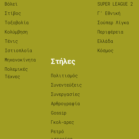
Βόλεϊ
SUPER LEAGUE 2
Στίβος
Γ’ Εθνική
Tοξοβολία
Σούπερ Λίγκα
Κολύμβηση
Περιφέρεια
Τένις
Ελλάδα
Ιστιοπλοΐα
Κόσμος
Μηχανοκίνητα
Στήλες
Πολεμικές
Πολιτισμός
Τέχνες
Συνεντεύξεις
Συνεργασίες
Αρθρογραφία
Gossip
Γκολ-αρες
Ρετρό
ιστορίες