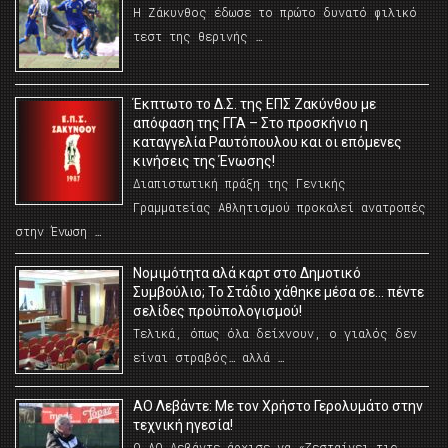
Η Ζάκυνθος έδωσε το πρώτο δυνατό φιλικό
τεστ της θερινής …
Έκπτωτο το Δ.Σ. της ΕΠΣ Ζακύνθου με
απόφαση της ΓΓΑ – Στο προσκήνιο η
καταγγελία Ραυτόπουλου και οι επόμενες
κινήσεις της Ένωσης!
Διαπιστωτική πράξη της Γενικής
Γραμματείας Αθλητισμού προκαλεί ανατροπές
στην Ένωση …
Νομιμότητα αλά καρτ στο Δημοτικό
Συμβούλιο; Το Στάδιο χάθηκε μέσα σε… πέντε
σελίδες προϋπολογισμού!
Τελικά, όπως όλα δείχνουν, ο γιαλός δεν
είναι στραβός… αλλά …
ΑΟ Λεβάντε: Με τον Χρήστο Γερολυμάτο στην
τεχνική ηγεσία!
Ο ΑΟ Λεβάντε άρχισε να «ζεσταίνει τις