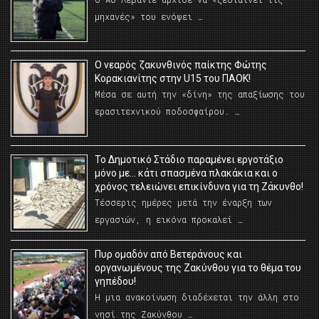
μηχανές» του ενόψει …
O νεαρός ζακυνθινός παίκτης Φώτης
Κορακιανίτης στην U15 του ΠΑΟΚ!
Μέσα σε αυτή την «δίνη» της απαξίωσης του
ερασιτεχνικού ποδοσφαίρου. …
Το Δημοτικό Στάδιο παραμένει εργοτάξιο
μόνο με… κάτι σπασμένα πλακάκια και ο
χρόνος τελειώνει επικίνδυνα για τη Ζάκυνθο!
Τέσσερις ημέρες μετά την έναρξη των
εργασιών, η εικόνα προκαλεί …
Πυρ ομαδόν από Βετεράνους και
οργανωμένους της Ζακύνθου για το θέμα του
γηπέδου!
Η μια ανακοίνωση διαδέχεται την άλλη στο
νησί της Ζακύνθου …