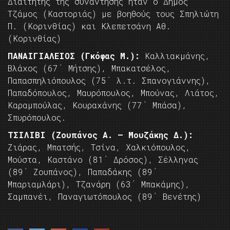
Διαιτητής της συνάντησης ήταν ο Δήμος
Τζάμος (Καστοριάς) με βοηθούς τους Σπηλιώτη
Π. (Κορινθίας) και Κλεπετσάνη Αθ.
(Κορινθίας)
ΠΑΝΑΙΓΙΑΛΕΙΟΣ (Γκόφας Μ.):
Καλλιακμάνης,
Βλάχος (67΄ Μήτσης), Μπακατσέλος,
Παπασπηλιόπουλος (75΄ λ.τ. Σπανογιάννης),
Παπαδόπουλος, Μαυρόπουλος, Μπούνας, Λιάτος,
Καραμπούλας, Κουραχάνης (77΄ Μπάσα),
Σπυρόπουλος.
ΤΣΙΛΙΒΙ (Ζουπάνος Α. – Μουζάκης Δ.):
Ζιάρας, Μπατσής, Τσίνα, Χαλκιόπουλος,
Μούστα, Καστάνο (81΄ Δρόσος), Σέλληνας
(89΄ Ζουπάνος), Παπαδάκης (89΄
Μπαριαμλάρι), Τζανάρη (63΄ Μπακάμης),
Σαμπανέι, Παναγιωτόπουλος (89΄ Βενέτης)