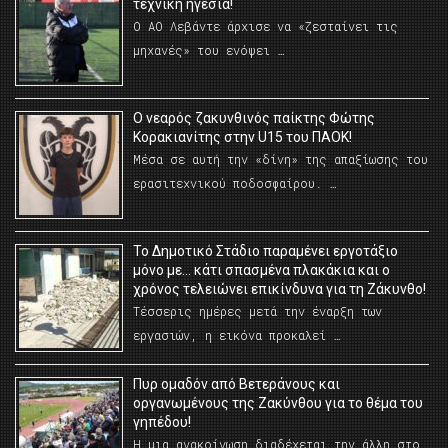
τεχνική ηγεσία!
Ο ΑΟ Λεβάντε άρχισε να «ζεσταίνει τις
μηχανές» του ενόψει …
O νεαρός ζακυνθινός παίκτης Φώτης
Κορακιανίτης στην U15 του ΠΑΟΚ!
Μέσα σε αυτή την «δίνη» της απαξίωσης του
ερασιτεχνικού ποδοσφαίρου. …
Το Δημοτικό Στάδιο παραμένει εργοτάξιο
μόνο με… κάτι σπασμένα πλακάκια και ο
χρόνος τελειώνει επικίνδυνα για τη Ζάκυνθο!
Τέσσερις ημέρες μετά την έναρξη των
εργασιών, η εικόνα προκαλεί …
Πυρ ομαδόν από Βετεράνους και
οργανωμένους της Ζακύνθου για το θέμα του
γηπέδου!
Η μια ανακοίνωση διαδέχεται την άλλη στο