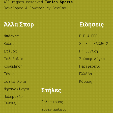
All rights reserved
Ionian Sports
.
Developed & Powered by
GeeSmo
.
Άλλα Σπορ
Ειδήσεις
Μπάσκετ
Γ.Γ.Α-ΕΠΟ
Βόλεϊ
SUPER LEAGUE 2
Στίβος
Γ’ Εθνική
Tοξοβολία
Σούπερ Λίγκα
Κολύμβηση
Περιφέρεια
Τένις
Ελλάδα
Ιστιοπλοΐα
Κόσμος
Μηχανοκίνητα
Στήλες
Πολεμικές
Πολιτισμός
Τέχνες
Συνεντεύξεις