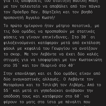
για τις αποφάσεις του διαιτητή Βασίλη Μπέη
με τον τελευταίο να αποβάλει από τον πάγκο
τον Πρόεδρο Παν. Βάρτζελη και τον βοηθό
προπονητή Άγγελο Κωστή!
Το πρώτο ημίχρονο ήταν μέτριο ποιοτικά, με
τις δύο ομάδες να προσπαθούν με στατικές
φάσεις να γίνουν επικίνδυνες. Στο 30΄ οι
φιλοξενούμενοι κατάφεραν μετά από εκτέλεση
φάουλ με κεφαλιά του Γεωργίου να ανοίξουν
το σκορ. Με τον Λεβάντε να έχει δύο καλές
στιγμές για να ισοφαρίσει με τον Κωστακιώτη
στο 35΄ και τον Πλαρινό στο 40′
Στην επανάληψη και οι δύο ομάδες είχαν από
δύο αναγκαστικές αλλαγές. Ο Λεβάντε τον
Ματαράγκα και το Τσιλιβή τον Λιβέρη… Από το
55΄ και μετά οι γηπεδούχοι ανέβασαν την
απόδοση τους και κατάφεραν στο 60΄ να
φέρουν το ματς στα ίσια με πέναλτι που