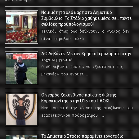
Νομιμότητα αλά καρτ στο Δημοτικό
Συμβούλιο; Το Στάδιο χάθηκε μέσα σε… πέντε
σελίδες προϋπολογισμού!
Τελικά, όπως όλα δείχνουν, ο γιαλός δεν
είναι στραβός… αλλά …
ΑΟ Λεβάντε: Με τον Χρήστο Γερολυμάτο στην
τεχνική ηγεσία!
Ο ΑΟ Λεβάντε άρχισε να «ζεσταίνει τις
μηχανές» του ενόψει …
O νεαρός ζακυνθινός παίκτης Φώτης
Κορακιανίτης στην U15 του ΠΑΟΚ!
Μέσα σε αυτή την «δίνη» της απαξίωσης του
ερασιτεχνικού ποδοσφαίρου. …
Το Δημοτικό Στάδιο παραμένει εργοτάξιο