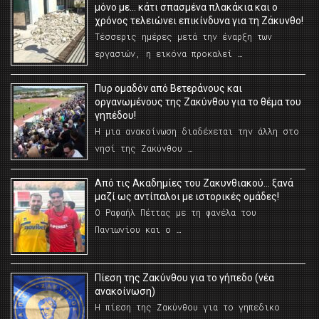
μόνο με… κάτι σπασμένα πλακάκια και ο
χρόνος τελειώνει επικίνδυνα για τη Ζάκυνθο!
Τέσσερις ημέρες μετά την έναρξη των
εργασιών, η εικόνα προκαλεί …
Πυρ ομαδόν από Βετεράνους και
οργανωμένους της Ζακύνθου για το θέμα του
γηπέδου!
Η μια ανακοίνωση διαδέχεται την άλλη στο
νησί της Ζακύνθου …
Από τις Ακαδημίες του Ζακυνθιακού… ξανά
μαζί ως αντίπαλοι με ιστορικές ομάδες!
Ο Ραφαήλ Πέττας με τη φανέλα του
Πανιωνίου και ο …
Πίεση της Ζακύνθου για το γήπεδο (νέα
ανακοίνωση)
Η πίεση της Ζακύνθου για το γηπεδικο