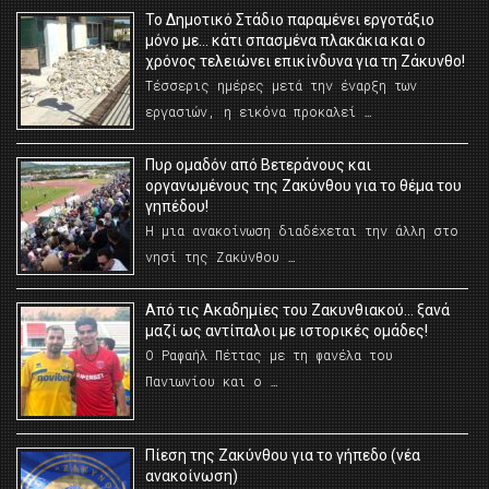
Το Δημοτικό Στάδιο παραμένει εργοτάξιο
μόνο με… κάτι σπασμένα πλακάκια και ο
χρόνος τελειώνει επικίνδυνα για τη Ζάκυνθο!
Τέσσερις ημέρες μετά την έναρξη των
εργασιών, η εικόνα προκαλεί …
Πυρ ομαδόν από Βετεράνους και
οργανωμένους της Ζακύνθου για το θέμα του
γηπέδου!
Η μια ανακοίνωση διαδέχεται την άλλη στο
νησί της Ζακύνθου …
Από τις Ακαδημίες του Ζακυνθιακού… ξανά
μαζί ως αντίπαλοι με ιστορικές ομάδες!
Ο Ραφαήλ Πέττας με τη φανέλα του
Πανιωνίου και ο …
Πίεση της Ζακύνθου για το γήπεδο (νέα
ανακοίνωση)