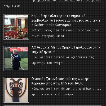
Γραμματείας Αθλητισμού προκαλεί ανατροπές
στην Ένωση …
Νομιμότητα αλά καρτ στο Δημοτικό
Συμβούλιο; Το Στάδιο χάθηκε μέσα σε… πέντε
σελίδες προϋπολογισμού!
Τελικά, όπως όλα δείχνουν, ο γιαλός δεν
είναι στραβός… αλλά …
ΑΟ Λεβάντε: Με τον Χρήστο Γερολυμάτο στην
τεχνική ηγεσία!
Ο ΑΟ Λεβάντε άρχισε να «ζεσταίνει τις
μηχανές» του ενόψει …
O νεαρός ζακυνθινός παίκτης Φώτης
Κορακιανίτης στην U15 του ΠΑΟΚ!
Μέσα σε αυτή την «δίνη» της απαξίωσης του
ερασιτεχνικού ποδοσφαίρου. …