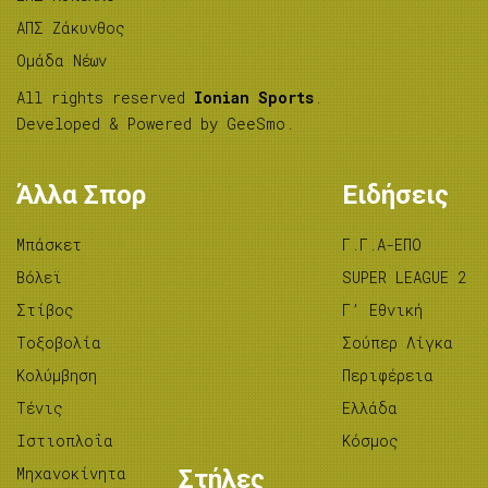
ΑΠΣ Ζάκυνθος
Ομάδα Νέων
All rights reserved
Ionian Sports
.
Developed & Powered by
GeeSmo
.
Άλλα Σπορ
Ειδήσεις
Μπάσκετ
Γ.Γ.Α-ΕΠΟ
Βόλεϊ
SUPER LEAGUE 2
Στίβος
Γ’ Εθνική
Tοξοβολία
Σούπερ Λίγκα
Κολύμβηση
Περιφέρεια
Τένις
Ελλάδα
Ιστιοπλοΐα
Κόσμος
Μηχανοκίνητα
Στήλες