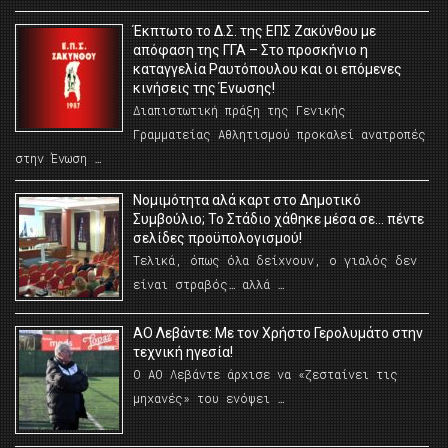
Έκπτωτο το Δ.Σ. της ΕΠΣ Ζακύνθου με
απόφαση της ΓΓΑ – Στο προσκήνιο η
καταγγελία Ραυτόπουλου και οι επόμενες
κινήσεις της Ένωσης!
Διαπιστωτική πράξη της Γενικής
Γραμματείας Αθλητισμού προκαλεί ανατροπές
στην Ένωση …
Νομιμότητα αλά καρτ στο Δημοτικό
Συμβούλιο; Το Στάδιο χάθηκε μέσα σε… πέντε
σελίδες προϋπολογισμού!
Τελικά, όπως όλα δείχνουν, ο γιαλός δεν
είναι στραβός… αλλά …
ΑΟ Λεβάντε: Με τον Χρήστο Γερολυμάτο στην
τεχνική ηγεσία!
Ο ΑΟ Λεβάντε άρχισε να «ζεσταίνει τις
μηχανές» του ενόψει …