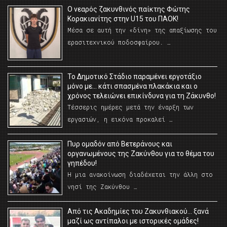
O νεαρός ζακυνθινός παίκτης Φώτης
Κορακιανίτης στην U15 του ΠΑΟΚ!
Μέσα σε αυτή την «δίνη» της απαξίωσης του
ερασιτεχνικού ποδοσφαίρου. …
Το Δημοτικό Στάδιο παραμένει εργοτάξιο
μόνο με… κάτι σπασμένα πλακάκια και ο
χρόνος τελειώνει επικίνδυνα για τη Ζάκυνθο!
Τέσσερις ημέρες μετά την έναρξη των
εργασιών, η εικόνα προκαλεί …
Πυρ ομαδόν από Βετεράνους και
οργανωμένους της Ζακύνθου για το θέμα του
γηπέδου!
Η μια ανακοίνωση διαδέχεται την άλλη στο
νησί της Ζακύνθου …
Από τις Ακαδημίες του Ζακυνθιακού… ξανά
μαζί ως αντίπαλοι με ιστορικές ομάδες!