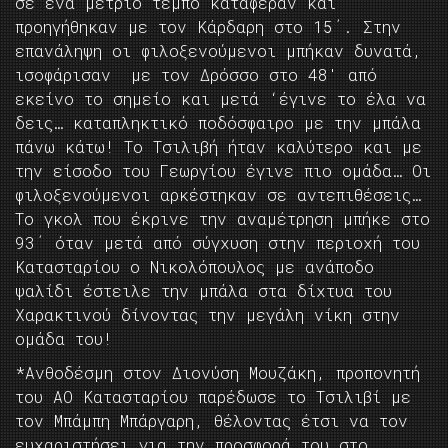
σε ένα μέτριο τέμπο κατάφεραν και
προηγήθηκαν με τον Κάρδαρη στο 15΄. Στην
επανάληψη οι φιλοξενούμενοι μπήκαν δυνατά,
ισοφάρισαν με τον Δρόσσο στο 48′ από
εκείνο το σημείο και μετά ‘έγινε το έλα να
δεις… καταπληκτικό ποδόσφαιρο με την μπάλα
πάνω κάτω! Το Τσιλιβή ήταν καλύτερο και με
την είσοδο του Γεωργίου έγινε πιο ομάδα… Οι
φιλοξενούμενοι αρκέστηκαν σε αντεπιθέσεις…
Το γκολ που έκρινε την αναμέτρηση μπήκε στο
93΄ όταν μετά από σύγχυση στην περιοχή του
Κατασταρίου ο Νικολόπουλος με ανάποδο
ψαλίδι έστειλε την μπάλα στα δίχτυα του
Χαρακτινού δίνοντας την μεγάλη νίκη στην
ομάδα του!
*Aνθοδέσμη στον Διονύση Μουζάκη, προπονητή
του ΑΟ Κατασταρίου παρέδωσε το Τσιλιβί με
τον Μπάμπη Μπάργαρη, θέλοντας έτσι να τον
ευχαριστήσει για την προσφορά του στο