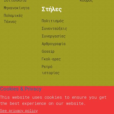
Ιστιοπλοΐα
Κόσμος
Μηχανοκίνητα
Στήλες
Πολεμικές
Πολιτισμός
Τέχνες
Συνεντεύξεις
Συνεργασίες
Αρθρογραφία
Gossip
Γκολ-αρες
Ρετρό
ιστορίες
Cookies & Privacy
This website uses cookies to ensure you get
the best experience on our website.
See privacy policy