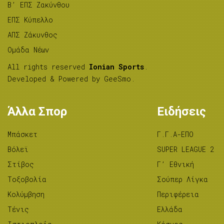
B’ ΕΠΣ Ζακύνθου
ΕΠΣ Κύπελλο
ΑΠΣ Ζάκυνθος
Ομάδα Νέων
All rights reserved
Ionian Sports
.
Developed & Powered by
GeeSmo
.
Άλλα Σπορ
Ειδήσεις
Μπάσκετ
Γ.Γ.Α-ΕΠΟ
Βόλεϊ
SUPER LEAGUE 2
Στίβος
Γ’ Εθνική
Tοξοβολία
Σούπερ Λίγκα
Κολύμβηση
Περιφέρεια
Τένις
Ελλάδα