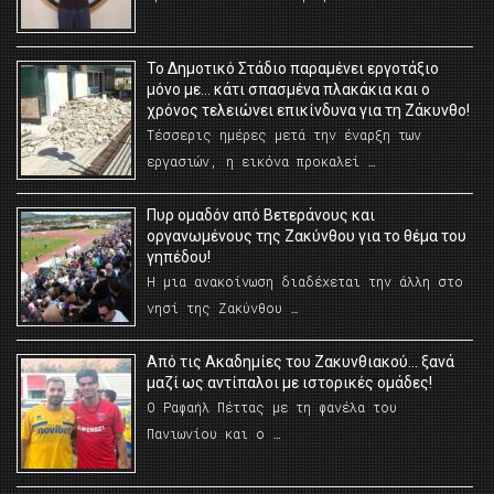
Το Δημοτικό Στάδιο παραμένει εργοτάξιο
μόνο με… κάτι σπασμένα πλακάκια και ο
χρόνος τελειώνει επικίνδυνα για τη Ζάκυνθο!
Τέσσερις ημέρες μετά την έναρξη των
εργασιών, η εικόνα προκαλεί …
Πυρ ομαδόν από Βετεράνους και
οργανωμένους της Ζακύνθου για το θέμα του
γηπέδου!
Η μια ανακοίνωση διαδέχεται την άλλη στο
νησί της Ζακύνθου …
Από τις Ακαδημίες του Ζακυνθιακού… ξανά
μαζί ως αντίπαλοι με ιστορικές ομάδες!
Ο Ραφαήλ Πέττας με τη φανέλα του
Πανιωνίου και ο …