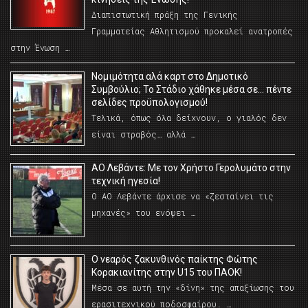
Διαπιστωτική πράξη της Γενικής
Γραμματείας Αθλητισμού προκαλεί ανατροπές
στην Ένωση …
Νομιμότητα αλά καρτ στο Δημοτικό
Συμβούλιο; Το Στάδιο χάθηκε μέσα σε… πέντε
σελίδες προϋπολογισμού!
Τελικά, όπως όλα δείχνουν, ο γιαλός δεν
είναι στραβός… αλλά …
ΑΟ Λεβάντε: Με τον Χρήστο Γερολυμάτο στην
τεχνική ηγεσία!
Ο ΑΟ Λεβάντε άρχισε να «ζεσταίνει τις
μηχανές» του ενόψει …
O νεαρός ζακυνθινός παίκτης Φώτης
Κορακιανίτης στην U15 του ΠΑΟΚ!
Μέσα σε αυτή την «δίνη» της απαξίωσης του
ερασιτεχνικού ποδοσφαίρου. …