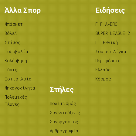
Άλλα Σπορ
Ειδήσεις
Μπάσκετ
Γ.Γ.Α-ΕΠΟ
Βόλεϊ
SUPER LEAGUE 2
Στίβος
Γ’ Εθνική
Tοξοβολία
Σούπερ Λίγκα
Κολύμβηση
Περιφέρεια
Τένις
Ελλάδα
Ιστιοπλοΐα
Κόσμος
Μηχανοκίνητα
Στήλες
Πολεμικές
Πολιτισμός
Τέχνες
Συνεντεύξεις
Συνεργασίες
Αρθρογραφία