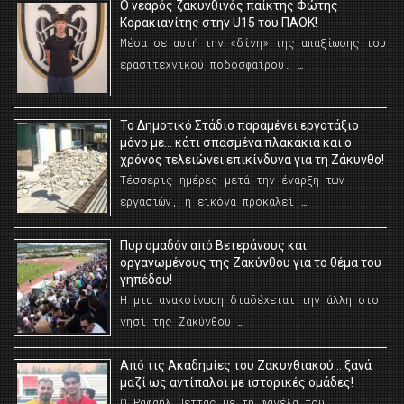
O νεαρός ζακυνθινός παίκτης Φώτης
Κορακιανίτης στην U15 του ΠΑΟΚ!
Μέσα σε αυτή την «δίνη» της απαξίωσης του
ερασιτεχνικού ποδοσφαίρου. …
Το Δημοτικό Στάδιο παραμένει εργοτάξιο
μόνο με… κάτι σπασμένα πλακάκια και ο
χρόνος τελειώνει επικίνδυνα για τη Ζάκυνθο!
Τέσσερις ημέρες μετά την έναρξη των
εργασιών, η εικόνα προκαλεί …
Πυρ ομαδόν από Βετεράνους και
οργανωμένους της Ζακύνθου για το θέμα του
γηπέδου!
Η μια ανακοίνωση διαδέχεται την άλλη στο
νησί της Ζακύνθου …
Από τις Ακαδημίες του Ζακυνθιακού… ξανά
μαζί ως αντίπαλοι με ιστορικές ομάδες!
Ο Ραφαήλ Πέττας με τη φανέλα του