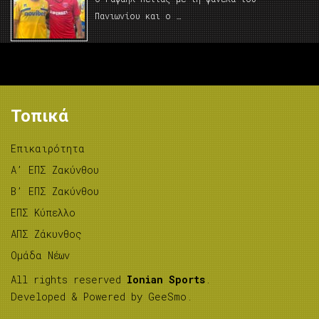
Πανιωνίου και ο …
Τοπικά
Επικαιρότητα
A’ ΕΠΣ Ζακύνθου
B’ ΕΠΣ Ζακύνθου
ΕΠΣ Κύπελλο
ΑΠΣ Ζάκυνθος
Ομάδα Νέων
All rights reserved
Ionian Sports
.
Developed & Powered by
GeeSmo
.