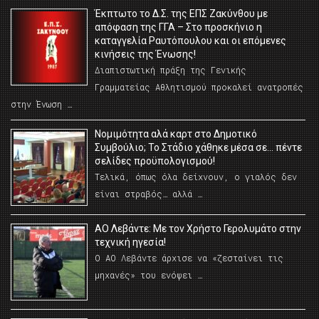
Έκπτωτο το Δ.Σ. της ΕΠΣ Ζακύνθου με
απόφαση της ΓΓΑ – Στο προσκήνιο η
καταγγελία Ραυτόπουλου και οι επόμενες
κινήσεις της Ένωσης!
Διαπιστωτική πράξη της Γενικής
Γραμματείας Αθλητισμού προκαλεί ανατροπές
στην Ένωση …
Νομιμότητα αλά καρτ στο Δημοτικό
Συμβούλιο; Το Στάδιο χάθηκε μέσα σε… πέντε
σελίδες προϋπολογισμού!
Τελικά, όπως όλα δείχνουν, ο γιαλός δεν
είναι στραβός… αλλά …
ΑΟ Λεβάντε: Με τον Χρήστο Γερολυμάτο στην
τεχνική ηγεσία!
Ο ΑΟ Λεβάντε άρχισε να «ζεσταίνει τις
μηχανές» του ενόψει …