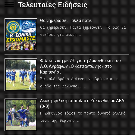
Τελευταίες Ειδήσεις
Θα ξημερώσει… αλλά πότε;
Θα ξημερώσει. Πάντα ξημερώνει. Το φως θα
νικήσει για ακόμη …
Φιλική νίκη με 7-0 για τη Ζάκυνθο επί του
Α.Ο. Αγράφων «Ο Κατσαντώνης» στο
Καρπενήσι
Σε καλό δρόμο δείχνει να βρίσκεται η
ομάδα της Ζακύνθου. …
Λευκή-φιλική ισοπαλία η Ζάκυνθος με ΑΕΛ
(0-0)
Η Ζάκυνθος έδωσε το πρώτο δυνατό φιλικό
τεστ της θερινής …