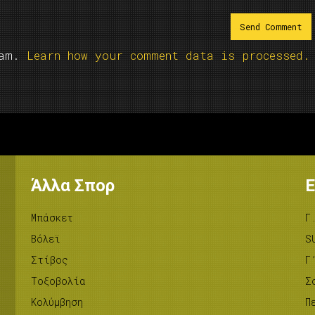
pam.
Learn how your comment data is processed.
Άλλα Σπορ
Ε
Μπάσκετ
Γ
Βόλεϊ
S
Στίβος
Γ
Tοξοβολία
Σ
Κολύμβηση
Π