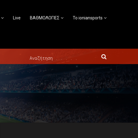
Live
ΒΑΘΜΟΛΟΓΙΕΣ
Το ioniansports