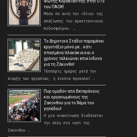
Φώτης Κορακιανίτης στην U15
του ΠΑΟΚ!
Μέσα σε αυτή την «δίνη» της
απαξίωσης του ερασιτεχνικού
ποδοσφαίρου. …
Το Δημοτικό Στάδιο παραμένει
εργοτάξιο μόνο με… κάτι
σπασμένα πλακάκια και ο
χρόνος τελειώνει επικίνδυνα
για τη Ζάκυνθο!
Τέσσερις ημέρες μετά την
έναρξη των εργασιών, η εικόνα προκαλεί …
Πυρ ομαδόν από Βετεράνους
και οργανωμένους της
Ζακύνθου για το θέμα του
γηπέδου!
Η μια ανακοίνωση διαδέχεται
την άλλη στο νησί της
Ζακύνθου …