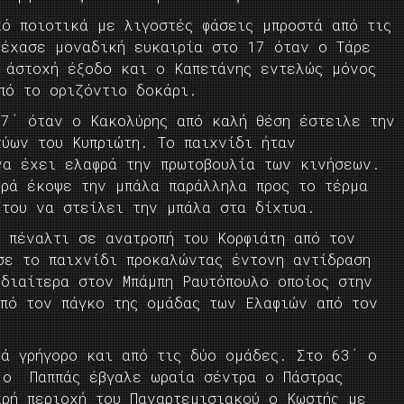
κό ποιοτικά με λιγοστές φάσεις μπροστά από τις
 έχασε μοναδική ευκαιρία στο 17 όταν ο Τάρε
 άστοχή έξοδο και ο Καπετάνης εντελώς μόνος
πό το οριζόντιο δοκάρι.
37΄ όταν ο Κακολύρης από καλή θέση έστειλε την
τύων του Κυπριώτη. Το παιχνίδι ήταν
να έχει ελαφρά την πρωτοβουλία των κινήσεων.
ερά έκοψε την μπάλα παράλληλα προς το τέρμα
του να στείλει την μπάλα στα δίχτυα.
 πέναλτι σε ανατροπή του Κορφιάτη από τον
σε το παιχνίδι προκαλώντας έντονη αντίδραση
διαίτερα στον Μπάμπη Ραυτόπουλο οποίος στην
πό τον πάγκο της ομάδας των Ελαφιών από τον
τά γρήγορο και από τις δύο ομάδες. Στο 63΄ ο
 ο Παππάς έβγαλε ωραία σέντρα ο Πάστρας
κρή περιοχή του Παναρτεμισιακού ο Κωστής με