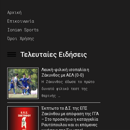
Αρχική
Επικοινωνία
Ionian Sports
Όροι Χρήσης
Τελευταίες Ειδήσεις
Λευκή-φιλική ισοπαλία η
Ζάκυνθος με ΑΕΛ (0-0)
Η Ζάκυνθος έδωσε το πρώτο
δυνατό φιλικό τεστ της
θερινής …
Έκπτωτο το Δ.Σ. της ΕΠΣ
Ζακύνθου με απόφαση της ΓΓΑ
– Στο προσκήνιο η καταγγελία
Ραυτόπουλου και οι επόμενες