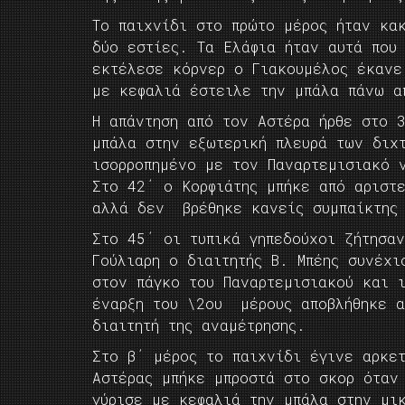
Το παιχνίδι στο πρώτο μέρος ήταν κα
δύο εστίες. Τα Ελάφια ήταν αυτά που
εκτέλεσε κόρνερ ο Γιακουμέλος έκανε
με κεφαλιά έστειλε την μπάλα πάνω α
Η απάντηση από τον Αστέρα ήρθε στο 
μπάλα στην εξωτερική πλευρά των διχ
ισορροπημένο με τον Παναρτεμισιακό 
Στο 42΄ ο Κορφιάτης μπήκε από αριστ
αλλά δεν βρέθηκε κανείς συμπαίκτης 
Στο 45΄ οι τυπικά γηπεδούχοι ζήτησαν
Γούλιαρη ο διαιτητής Β. Μπέης συνέχι
στον πάγκο του Παναρτεμισιακού και ι
έναρξη του \2ου μέρους αποβλήθηκε α
διαιτητή της αναμέτρησης.
Στο β΄ μέρος το παιχνίδι έγινε αρκε
Αστέρας μπήκε μπροστά στο σκορ όταν
γύρισε με κεφαλιά την μπάλα στην μι