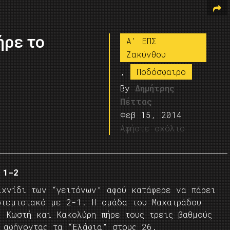
ήρε το
A' ΕΠΣ
Ζακύνθου
,
Ποδόσφαιρο
By
Δημήτρης
Πέττας
Φεβ 15, 2014
Αφήστε σχόλιο
 1-2
ιχνίδι των “γειτόνων” αφού κατάφερε να πάρει
ρτεμισιακό με 2-1. Η ομάδα του Μαχαιράδου
 Κωστή και Κακολύρη πήρε τους τρεις βαθμούς
 αφήνοντας τα “Ελάφια” στους 26.