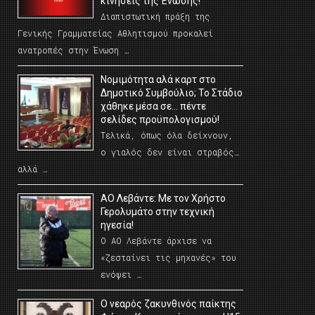
κινήσεις της Ένωσης!
Διαπιστωτική πράξη της
Γενικής Γραμματείας Αθλητισμού προκαλεί
ανατροπές στην Ένωση …
Νομιμότητα αλά καρτ στο
Δημοτικό Συμβούλιο; Το Στάδιο
χάθηκε μέσα σε… πέντε
σελίδες προϋπολογισμού!
Τελικά, όπως όλα δείχνουν,
ο γιαλός δεν είναι στραβός…
αλλά …
ΑΟ Λεβάντε: Με τον Χρήστο
Γερολυμάτο στην τεχνική
ηγεσία!
Ο ΑΟ Λεβάντε άρχισε να
«ζεσταίνει τις μηχανές» του
ενόψει …
O νεαρός ζακυνθινός παίκτης