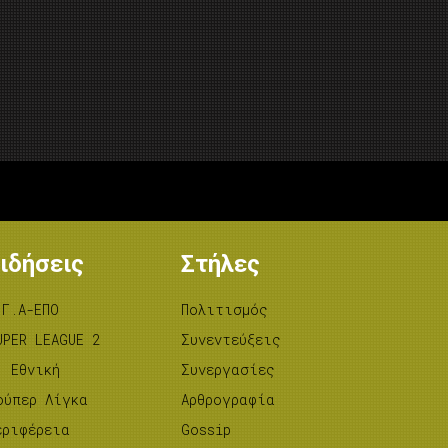
ιδήσεις
Στήλες
.Γ.Α-ΕΠΟ
Πολιτισμός
UPER LEAGUE 2
Συνεντεύξεις
’ Εθνική
Συνεργασίες
ούπερ Λίγκα
Αρθρογραφία
εριφέρεια
Gossip