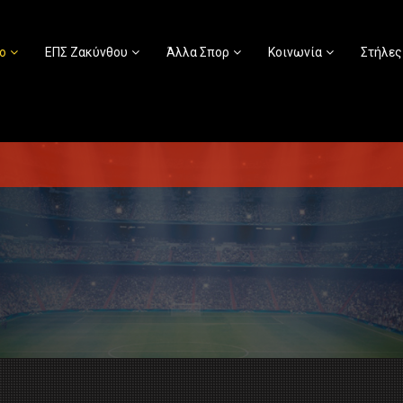
ο
ΕΠΣ Ζακύνθου
Άλλα Σπορ
Κοινωνία
Στήλες