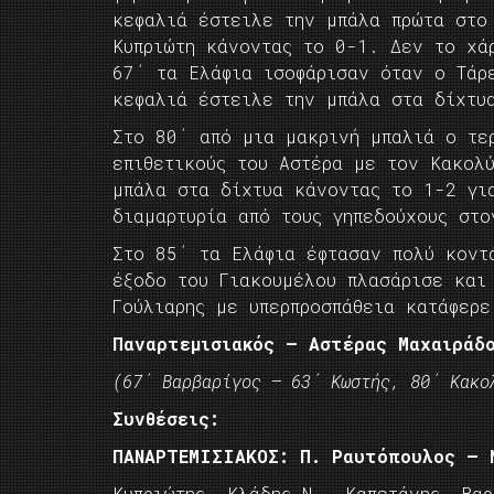
κεφαλιά έστειλε την μπάλα πρώτα στο
Κυπριώτη κάνοντας το 0-1. Δεν το χά
67΄ τα Ελάφια ισοφάρισαν όταν ο Τάρ
κεφαλιά έστειλε την μπάλα στα δίχτυ
Στο 80΄ από μια μακρινή μπαλιά ο τε
επιθετικούς του Αστέρα με τον Κακολ
μπάλα στα δίχτυα κάνοντας το 1-2 γι
διαμαρτυρία από τους γηπεδούχους στο
Στο 85΄ τα Ελάφια έφτασαν πολύ κοντ
έξοδο του Γιακουμέλου πλασάρισε και
Γούλιαρης με υπερπροσπάθεια κατάφερ
Παναρτεμισιακός – Αστέρας Μαχαι
(67΄ Βαρβαρίγος – 63΄ Κωστής, 80΄ Κακο
Συνθέσεις:
ΠΑΝΑΡΤΕΜΙΣΙΑΚΟΣ: Π. Ραυτόπουλος – 
Κυπριώτης, Κλάδης Ν., Καπετάνης, Βα