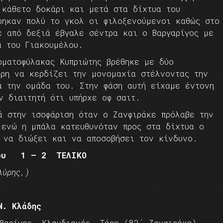
 κάθετο δοκάρι και μετά στα δίχτυα του
ρηκαν πολύ το γκολ οι φιλοξενούμενοι καθώς στο
ε από δεξιά έβγαλε σέντρα και ο Βαργαρίγος με
α του Γιακουμέλου.
ρματοφύλακας Κυπριώτης βρέθηκε με δύο
ύρη να κερδίζει την μονομαχία στέλνοντας την
α την ομάδα του. Στην φάση αυτή είχαμε έντονη
ν διαιτητή ότι υπήρχε οφ σαιτ.
ά στην ισοφάριση όταν ο Ζανφιράκε πρόλαβε την
 ενώ η μπάλα κατευθυνόταν προς στα δίχτυα ο
ε να διώξει και να αποσοβήσει τον κίνδυνο.
ράδου 1 – 2
ΤΕΛΙΚΟ
λύρης,)
Ν. Κλάδης
ρβαρίγος, Κλαυδιανός, Τάρε (82΄ Ζανφιράκε),