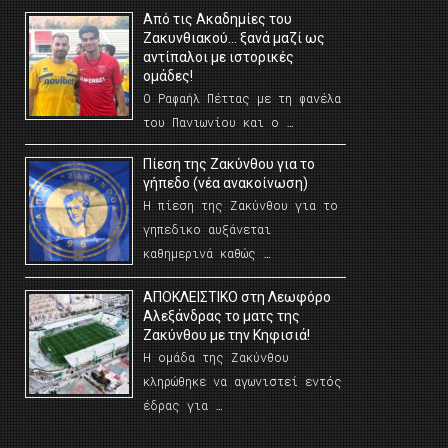
Από τις Ακαδημίες του
Ζακυνθιακού… ξανά μαζί ως
αντίπαλοι με ιστορικές
ομάδες!
Ο Ραφαήλ Πέττας με τη φανέλα
του Πανιωνίου και ο …
Πίεση της Ζακύνθου για το
γήπεδο (νέα ανακοίνωση)
Η πίεση της Ζακύνθου για το
γηπεδικο αυξάνεται
καθημερινά καθώς …
AΠΟΚΛΕΙΣΤΙΚΟ στη Λεωφόρο
Αλεξάνδρας το ματς της
Ζακύνθου με την Κηφισιά!
Η ομάδα της Ζακύνθου
κληρώθηκε να αγωνιστεί εντός
έδρας για …