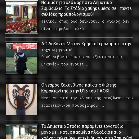
Νομιμότητα αλά καρτ στο Δημοτικό
Συμβούλιο; Το Στάδιο χάθηκε μέσα σε… πέντε
σελίδες προϋπολογισμού!
Τελικά, όπως όλα δείχνουν, ο γιαλός δεν
είναι στραβός… αλλά …
ΑΟ Λεβάντε: Με τον Χρήστο Γερολυμάτο στην
τεχνική ηγεσία!
Ο ΑΟ Λεβάντε άρχισε να «ζεσταίνει τις
μηχανές» του ενόψει …
O νεαρός ζακυνθινός παίκτης Φώτης
Κορακιανίτης στην U15 του ΠΑΟΚ!
Μέσα σε αυτή την «δίνη» της απαξίωσης του
ερασιτεχνικού ποδοσφαίρου. …
Το Δημοτικό Στάδιο παραμένει εργοτάξιο
μόνο με… κάτι σπασμένα πλακάκια και ο
χρόνος τελειώνει επικίνδυνα για τη Ζάκυνθο!