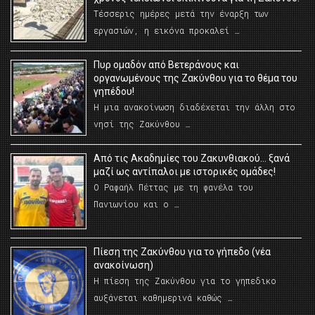
Τέσσερις ημέρες μετά την έναρξη των
εργασιών, η εικόνα προκαλεί …
Πυρ ομαδόν από Βετεράνους και
οργανωμένους της Ζακύνθου για το θέμα του
γηπέδου!
Η μια ανακοίνωση διαδέχεται την άλλη στο
νησί της Ζακύνθου …
Από τις Ακαδημίες του Ζακυνθιακού… ξανά
μαζί ως αντίπαλοι με ιστορικές ομάδες!
Ο Ραφαήλ Πέττας με τη φανέλα του
Πανιωνίου και ο …
Πίεση της Ζακύνθου για το γήπεδο (νέα
ανακοίνωση)
Η πίεση της Ζακύνθου για το γηπεδικο
αυξάνεται καθημερινά καθώς …