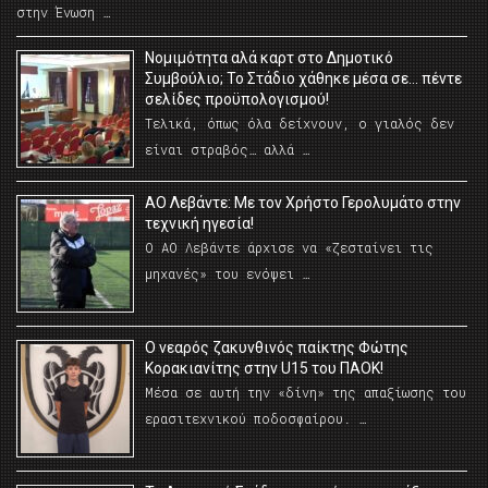
στην Ένωση …
Νομιμότητα αλά καρτ στο Δημοτικό
Συμβούλιο; Το Στάδιο χάθηκε μέσα σε… πέντε
σελίδες προϋπολογισμού!
Τελικά, όπως όλα δείχνουν, ο γιαλός δεν
είναι στραβός… αλλά …
ΑΟ Λεβάντε: Με τον Χρήστο Γερολυμάτο στην
τεχνική ηγεσία!
Ο ΑΟ Λεβάντε άρχισε να «ζεσταίνει τις
μηχανές» του ενόψει …
O νεαρός ζακυνθινός παίκτης Φώτης
Κορακιανίτης στην U15 του ΠΑΟΚ!
Μέσα σε αυτή την «δίνη» της απαξίωσης του
ερασιτεχνικού ποδοσφαίρου. …