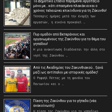
Το Δημοτικό Στάδιο παραμένει εργοτάξιο
μόνο με… κάτι σπασμένα πλακάκια και ο
χρόνος τελειώνει επικίνδυνα για τη Ζάκυνθο!
Τέσσερις ημέρες μετά την έναρξη των
εργασιών, η εικόνα προκαλεί …
Πυρ ομαδόν από Βετεράνους και
οργανωμένους της Ζακύνθου για το θέμα του
γηπέδου!
Η μια ανακοίνωση διαδέχεται την άλλη στο
νησί της Ζακύνθου …
Από τις Ακαδημίες του Ζακυνθιακού… ξανά
μαζί ως αντίπαλοι με ιστορικές ομάδες!
Ο Ραφαήλ Πέττας με τη φανέλα του
Πανιωνίου και ο …
Πίεση της Ζακύνθου για το γήπεδο (νέα
ανακοίνωση)
Η πίεση της Ζακύνθου για το γηπεδικο