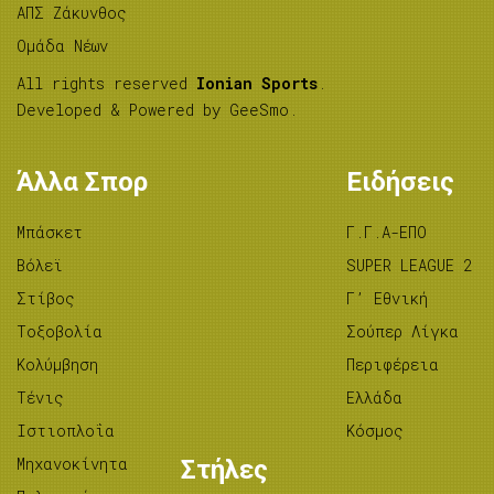
ΑΠΣ Ζάκυνθος
Ομάδα Νέων
All rights reserved
Ionian Sports
.
Developed & Powered by
GeeSmo
.
Άλλα Σπορ
Ειδήσεις
Μπάσκετ
Γ.Γ.Α-ΕΠΟ
Βόλεϊ
SUPER LEAGUE 2
Στίβος
Γ’ Εθνική
Tοξοβολία
Σούπερ Λίγκα
Κολύμβηση
Περιφέρεια
Τένις
Ελλάδα
Ιστιοπλοΐα
Κόσμος
Μηχανοκίνητα
Στήλες