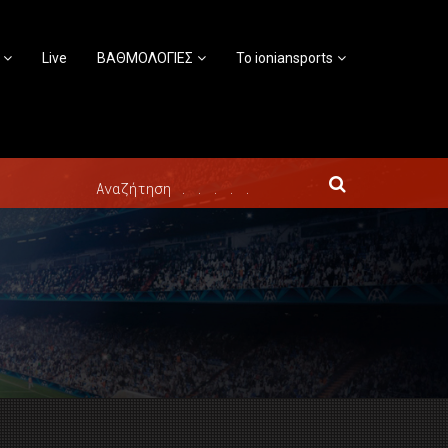
Live
ΒΑΘΜΟΛΟΓΙΕΣ
Το ioniansports