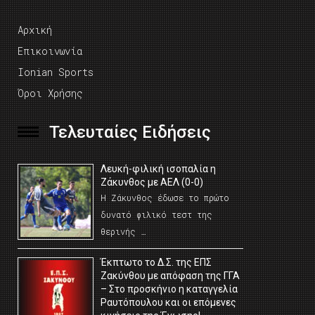
Αρχική
Επικοινωνία
Ionian Sports
Όροι Χρήσης
Τελευταίες Ειδήσεις
Λευκή-φιλική ισοπαλία η
Ζάκυνθος με ΑΕΛ (0-0)
Η Ζάκυνθος έδωσε το πρώτο
δυνατό φιλικό τεστ της
θερινής …
Έκπτωτο το Δ.Σ. της ΕΠΣ
Ζακύνθου με απόφαση της ΓΓΑ
– Στο προσκήνιο η καταγγελία
Ραυτόπουλου και οι επόμενες