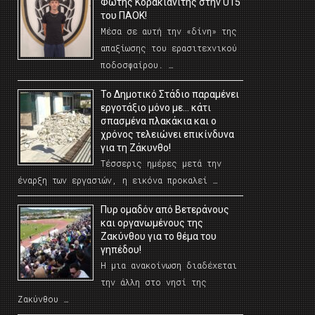
Φώτης Κορακιανίτης στην U15
του ΠΑΟΚ!
Μέσα σε αυτή την «δίνη» της
απαξίωσης του ερασιτεχνικού
ποδοσφαίρου. …
Το Δημοτικό Στάδιο παραμένει
εργοτάξιο μόνο με… κάτι
σπασμένα πλακάκια και ο
χρόνος τελειώνει επικίνδυνα
για τη Ζάκυνθο!
Τέσσερις ημέρες μετά την
έναρξη των εργασιών, η εικόνα προκαλεί …
Πυρ ομαδόν από Βετεράνους
και οργανωμένους της
Ζακύνθου για το θέμα του
γηπέδου!
Η μια ανακοίνωση διαδέχεται
την άλλη στο νησί της
Ζακύνθου …