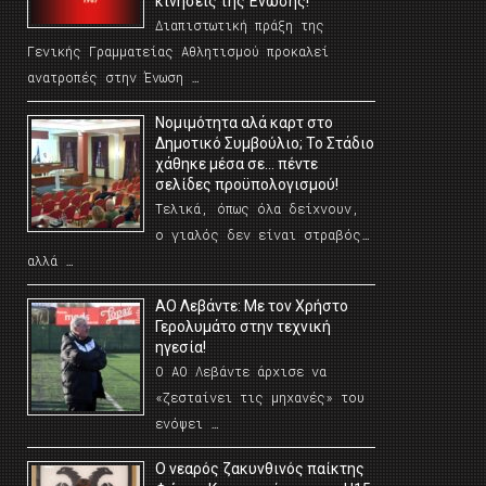
κινήσεις της Ένωσης!
Διαπιστωτική πράξη της
Γενικής Γραμματείας Αθλητισμού προκαλεί
ανατροπές στην Ένωση …
Νομιμότητα αλά καρτ στο
Δημοτικό Συμβούλιο; Το Στάδιο
χάθηκε μέσα σε… πέντε
σελίδες προϋπολογισμού!
Τελικά, όπως όλα δείχνουν,
ο γιαλός δεν είναι στραβός…
αλλά …
ΑΟ Λεβάντε: Με τον Χρήστο
Γερολυμάτο στην τεχνική
ηγεσία!
Ο ΑΟ Λεβάντε άρχισε να
«ζεσταίνει τις μηχανές» του
ενόψει …
O νεαρός ζακυνθινός παίκτης