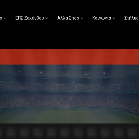
ο
ΕΠΣ Ζακύνθου
Άλλα Σπορ
Κοινωνία
Στήλες