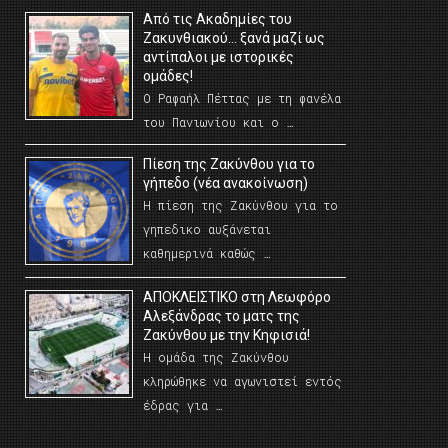
Από τις Ακαδημίες του
Ζακυνθιακού… ξανά μαζί ως
αντίπαλοι με ιστορικές
ομάδες!
Ο Ραφαήλ Πέττας με τη φανέλα
του Πανιωνίου και ο …
Πίεση της Ζακύνθου για το
γήπεδο (νέα ανακοίνωση)
Η πίεση της Ζακύνθου για το
γηπεδικο αυξάνεται
καθημερινά καθώς …
AΠΟΚΛΕΙΣΤΙΚΟ στη Λεωφόρο
Αλεξάνδρας το ματς της
Ζακύνθου με την Κηφισιά!
Η ομάδα της Ζακύνθου
κληρώθηκε να αγωνιστεί εντός
έδρας για …