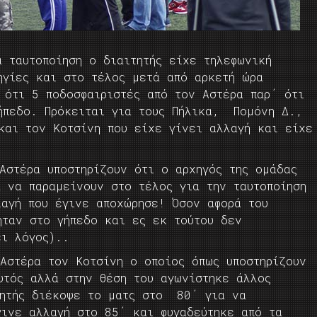
 ταυτοποίηση ο διαιτητής είχε τηλεφωνική
ηγίες και στο τέλος μετά από αρκετή ώρα
 ότι 5 ποδοσφαιριστές από τον Αστέρα παρ΄ ότι
ήπεδο. Πρόκειται για τους Πήλικα, Πομόνη Δ.,
αι τον Κοτσίνη που είχε γίνει αλλαγή και είχε
Αστέρα υποστηρίζουν ότι ο αρχηγός της ομάδας
α να παραμείνουν στο τέλος για την ταυτοποίηση
λαγή που έγινε αποχώρησε! Όσον αφορά του
ήταν στο γήπεδο και ες εκ τούτου δεν
ει λόγος)..
 Αστέρα τον Κοτσίνη ο οποίος όπως υποστηρίζουν
υτός αλλά στην θέση του αγωνίστηκε άλλος
τητής διέκοψε το ματς στο 80΄ για να
γινε αλλαγή στο 85΄ και φυγαδεύτηκε από τα