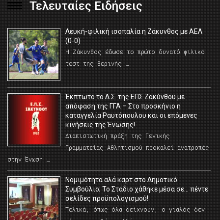
Τελευταίες Ειδήσεις
Λευκή-φιλική ισοπαλία η Ζάκυνθος με ΑΕΛ
(0-0)
Η Ζάκυνθος έδωσε το πρώτο δυνατό φιλικό
τεστ της θερινής …
Έκπτωτο το Δ.Σ. της ΕΠΣ Ζακύνθου με
απόφαση της ΓΓΑ – Στο προσκήνιο η
καταγγελία Ραυτόπουλου και οι επόμενες
κινήσεις της Ένωσης!
Διαπιστωτική πράξη της Γενικής
Γραμματείας Αθλητισμού προκαλεί ανατροπές
στην Ένωση …
Νομιμότητα αλά καρτ στο Δημοτικό
Συμβούλιο; Το Στάδιο χάθηκε μέσα σε… πέντε
σελίδες προϋπολογισμού!
Τελικά, όπως όλα δείχνουν, ο γιαλός δεν