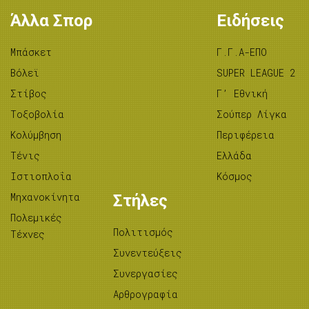
Άλλα Σπορ
Ειδήσεις
Μπάσκετ
Γ.Γ.Α-ΕΠΟ
Βόλεϊ
SUPER LEAGUE 2
Στίβος
Γ’ Εθνική
Tοξοβολία
Σούπερ Λίγκα
Κολύμβηση
Περιφέρεια
Τένις
Ελλάδα
Ιστιοπλοΐα
Κόσμος
Μηχανοκίνητα
Στήλες
Πολεμικές
Πολιτισμός
Τέχνες
Συνεντεύξεις
Συνεργασίες
Αρθρογραφία