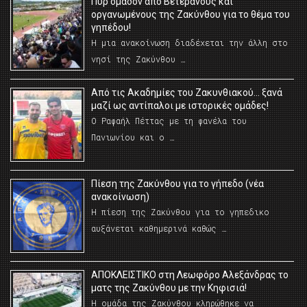
Πυρ ομαδόν από Βετεράνους και
οργανωμένους της Ζακύνθου για το θέμα του
γηπέδου!
Η μια ανακοίνωση διαδέχεται την άλλη στο
νησί της Ζακύνθου …
Από τις Ακαδημίες του Ζακυνθιακού… ξανά
μαζί ως αντίπαλοι με ιστορικές ομάδες!
Ο Ραφαήλ Πέττας με τη φανέλα του
Πανιωνίου και ο …
Πίεση της Ζακύνθου για το γήπεδο (νέα
ανακοίνωση)
Η πίεση της Ζακύνθου για το γηπεδικο
αυξάνεται καθημερινά καθώς …
AΠΟΚΛΕΙΣΤΙΚΟ στη Λεωφόρο Αλεξάνδρας το
ματς της Ζακύνθου με την Κηφισιά!
Η ομάδα της Ζακύνθου κληρώθηκε να