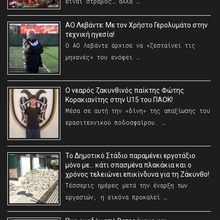
είναι στραβός… αλλά …
ΑΟ Λεβάντε: Με τον Χρήστο Γερολυμάτο στην
τεχνική ηγεσία!
Ο ΑΟ Λεβάντε άρχισε να «ζεσταίνει τις
μηχανές» του ενόψει …
O νεαρός ζακυνθινός παίκτης Φώτης
Κορακιανίτης στην U15 του ΠΑΟΚ!
Μέσα σε αυτή την «δίνη» της απαξίωσης του
ερασιτεχνικού ποδοσφαίρου. …
Το Δημοτικό Στάδιο παραμένει εργοτάξιο
μόνο με… κάτι σπασμένα πλακάκια και ο
χρόνος τελειώνει επικίνδυνα για τη Ζάκυνθο!
Τέσσερις ημέρες μετά την έναρξη των
εργασιών, η εικόνα προκαλεί …