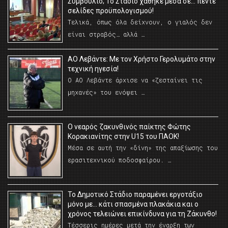
Συμβούλιο; Το Στάδιο χάθηκε μέσα σε… πέντε
σελίδες προϋπολογισμού!
Τελικά, όπως όλα δείχνουν, ο γιαλός δεν
είναι στραβός… αλλά …
ΑΟ Λεβάντε: Με τον Χρήστο Γερολυμάτο στην
τεχνική ηγεσία!
Ο ΑΟ Λεβάντε άρχισε να «ζεσταίνει τις
μηχανές» του ενόψει …
O νεαρός ζακυνθινός παίκτης Φώτης
Κορακιανίτης στην U15 του ΠΑΟΚ!
Μέσα σε αυτή την «δίνη» της απαξίωσης του
ερασιτεχνικού ποδοσφαίρου. …
Το Δημοτικό Στάδιο παραμένει εργοτάξιο
μόνο με… κάτι σπασμένα πλακάκια και ο
χρόνος τελειώνει επικίνδυνα για τη Ζάκυνθο!
Τέσσερις ημέρες μετά την έναρξη των