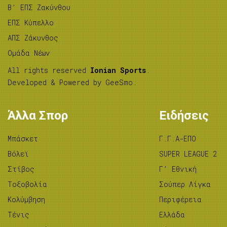
B’ ΕΠΣ Ζακύνθου
ΕΠΣ Κύπελλο
ΑΠΣ Ζάκυνθος
Ομάδα Νέων
All rights reserved
Ionian Sports
.
Developed & Powered by
GeeSmo
.
Άλλα Σπορ
Ειδήσεις
Μπάσκετ
Γ.Γ.Α-ΕΠΟ
Βόλεϊ
SUPER LEAGUE 2
Στίβος
Γ’ Εθνική
Tοξοβολία
Σούπερ Λίγκα
Κολύμβηση
Περιφέρεια
Τένις
Ελλάδα