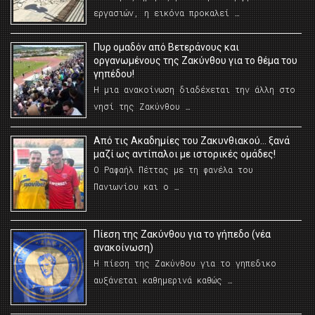
εργασιών, η εικόνα προκαλεί …
Πυρ ομαδόν από Βετεράνους και
οργανωμένους της Ζακύνθου για το θέμα του
γηπέδου!
Η μια ανακοίνωση διαδέχεται την άλλη στο
νησί της Ζακύνθου …
Από τις Ακαδημίες του Ζακυνθιακού… ξανά
μαζί ως αντίπαλοι με ιστορικές ομάδες!
Ο Ραφαήλ Πέττας με τη φανέλα του
Πανιωνίου και ο …
Πίεση της Ζακύνθου για το γήπεδο (νέα
ανακοίνωση)
Η πίεση της Ζακύνθου για το γηπεδικο
αυξάνεται καθημερινά καθώς …