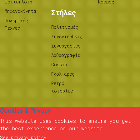
Ιστιοπλοΐα
Κόσμος
Μηχανοκίνητα
Στήλες
Πολεμικές
Πολιτισμός
Τέχνες
Συνεντεύξεις
Συνεργασίες
Αρθρογραφία
Gossip
Γκολ-αρες
Ρετρό
ιστορίες
Cookies & Privacy
This website uses cookies to ensure you get
the best experience on our website.
See privacy policy