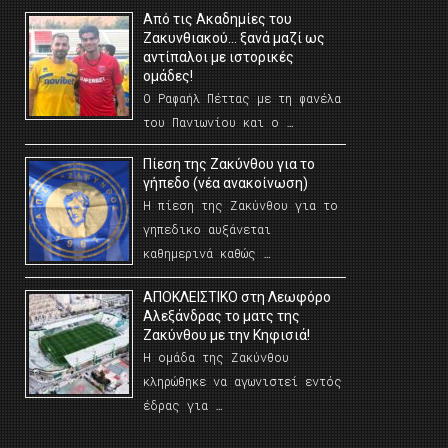
Από τις Ακαδημίες του
Ζακυνθιακού… ξανά μαζί ως
αντίπαλοι με ιστορικές
ομάδες!
Ο Ραφαήλ Πέττας με τη φανέλα
του Πανιωνίου και ο …
Πίεση της Ζακύνθου για το
γήπεδο (νέα ανακοίνωση)
Η πίεση της Ζακύνθου για το
γηπεδικο αυξάνεται
καθημερινά καθώς …
AΠΟΚΛΕΙΣΤΙΚΟ στη Λεωφόρο
Αλεξάνδρας το ματς της
Ζακύνθου με την Κηφισιά!
Η ομάδα της Ζακύνθου
κληρώθηκε να αγωνιστεί εντός
έδρας για …