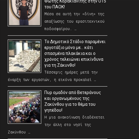
Φώτης Κορακιανίτης στην U15
του ΠΑΟΚ!
Μέσα σε αυτή την «δίνη» της
απαξίωσης του ερασιτεχνικού
ποδοσφαίρου. …
Το Δημοτικό Στάδιο παραμένει
εργοτάξιο μόνο με… κάτι
σπασμένα πλακάκια και ο
χρόνος τελειώνει επικίνδυνα
για τη Ζάκυνθο!
Τέσσερις ημέρες μετά την
έναρξη των εργασιών, η εικόνα προκαλεί …
Πυρ ομαδόν από Βετεράνους
και οργανωμένους της
Ζακύνθου για το θέμα του
γηπέδου!
Η μια ανακοίνωση διαδέχεται
την άλλη στο νησί της
Ζακύνθου …