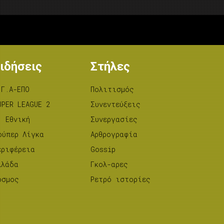
ιδήσεις
Στήλες
.Γ.Α-ΕΠΟ
Πολιτισμός
UPER LEAGUE 2
Συνεντεύξεις
’ Εθνική
Συνεργασίες
ούπερ Λίγκα
Αρθρογραφία
εριφέρεια
Gossip
λλάδα
Γκολ-αρες
όσμος
Ρετρό ιστορίες