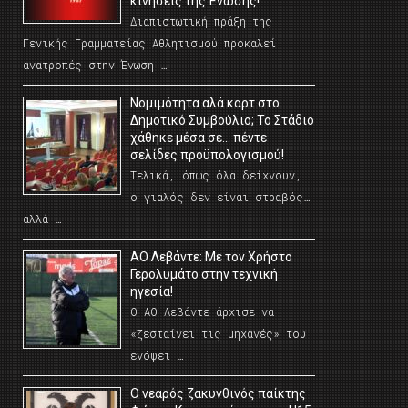
κινήσεις της Ένωσης!
Διαπιστωτική πράξη της
Γενικής Γραμματείας Αθλητισμού προκαλεί
ανατροπές στην Ένωση …
Νομιμότητα αλά καρτ στο
Δημοτικό Συμβούλιο; Το Στάδιο
χάθηκε μέσα σε… πέντε
σελίδες προϋπολογισμού!
Τελικά, όπως όλα δείχνουν,
ο γιαλός δεν είναι στραβός…
αλλά …
ΑΟ Λεβάντε: Με τον Χρήστο
Γερολυμάτο στην τεχνική
ηγεσία!
Ο ΑΟ Λεβάντε άρχισε να
«ζεσταίνει τις μηχανές» του
ενόψει …
O νεαρός ζακυνθινός παίκτης