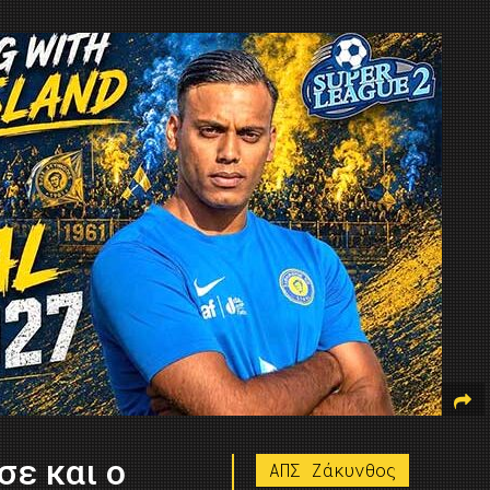
ε και ο
ΑΠΣ Ζάκυνθος