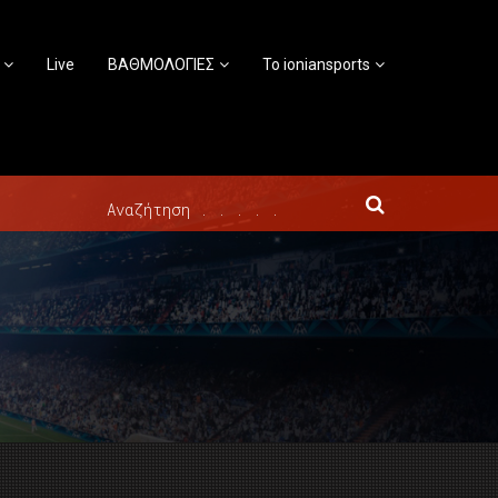
Live
ΒΑΘΜΟΛΟΓΙΕΣ
Το ioniansports