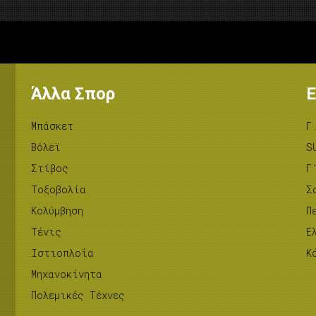
Άλλα Σπορ
Ε
Μπάσκετ
Γ
Βόλεϊ
S
Στίβος
Γ
Tοξοβολία
Σ
Κολύμβηση
Π
Τένις
Ε
Ιστιοπλοΐα
Κ
Μηχανοκίνητα
Πολεμικές Τέχνες