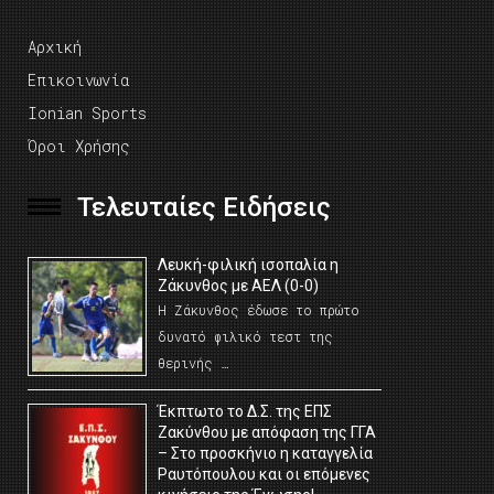
Αρχική
Επικοινωνία
Ionian Sports
Όροι Χρήσης
Τελευταίες Ειδήσεις
Λευκή-φιλική ισοπαλία η
Ζάκυνθος με ΑΕΛ (0-0)
Η Ζάκυνθος έδωσε το πρώτο
δυνατό φιλικό τεστ της
θερινής …
Έκπτωτο το Δ.Σ. της ΕΠΣ
Ζακύνθου με απόφαση της ΓΓΑ
– Στο προσκήνιο η καταγγελία
Ραυτόπουλου και οι επόμενες