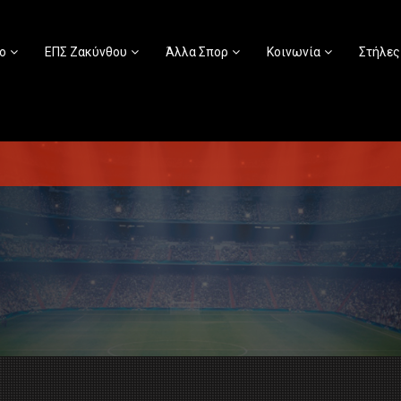
ο
ΕΠΣ Ζακύνθου
Άλλα Σπορ
Κοινωνία
Στήλες