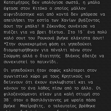
Κατσιμήτρος δεν υπολόγισε σωστά, η μπάλα
έφτασε στον Κιτόκο ο οποίος μάλλον
αιφνιδιάστηκε και από κοντά δεν μπόρεσε να
απειλήσει την εστία των Χανίων βγάζοντας
άουτ την μπάλα! Η Ζάκυνθος συνέχισε να
πιέζει για να βρει δίχτυα. Στο 15΄ ένα πολύ
καλό σουτ του Ρουκουά βγήκε ελάχιστα άουτ!
*Στην συγκεκριμένη φάση οι γηπεδούχοι
διαμαρτυρήθηκαν για πέναλτι πάνω στον
Σούρμπη αλλά ο διαιτητής Βλάχος έδειξε να
συνεχιστεί το παιχνίδι.
Οι γηπεδούχοι ήταν σαφώς καλύτεροι στον
αγωνιστικό χώρο με τους Κρητικούς να
δείχνουν ότι έχουν εγκλωβιστεί και να
κάνουν το ένα λάθος πίσω από το άλλο. Οι
φιλοξενούμενοι είχαν μια καλή στιγμή στο
38΄ όταν ο Βασιλόγιαννης με ωραία πάσα
βρήκε Μπαΐροβιτς, ο τελευταίος βρέθηκε