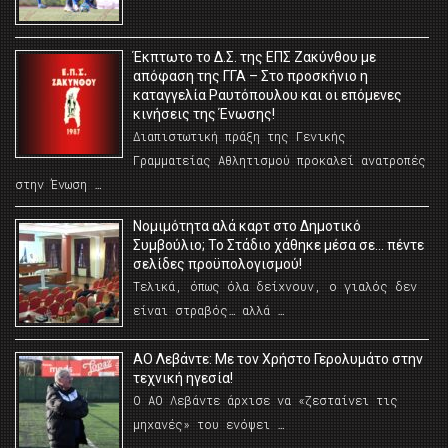
Έκπτωτο το Δ.Σ. της ΕΠΣ Ζακύνθου με
απόφαση της ΓΓΑ – Στο προσκήνιο η
καταγγελία Ραυτόπουλου και οι επόμενες
κινήσεις της Ένωσης!
Διαπιστωτική πράξη της Γενικής
Γραμματείας Αθλητισμού προκαλεί ανατροπές
στην Ένωση …
Νομιμότητα αλά καρτ στο Δημοτικό
Συμβούλιο; Το Στάδιο χάθηκε μέσα σε… πέντε
σελίδες προϋπολογισμού!
Τελικά, όπως όλα δείχνουν, ο γιαλός δεν
είναι στραβός… αλλά …
ΑΟ Λεβάντε: Με τον Χρήστο Γερολυμάτο στην
τεχνική ηγεσία!
Ο ΑΟ Λεβάντε άρχισε να «ζεσταίνει τις
μηχανές» του ενόψει …