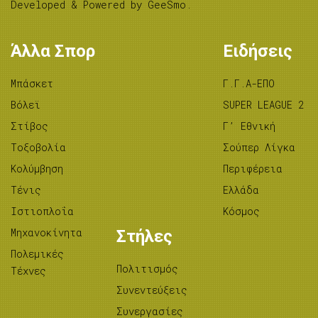
Developed & Powered by
GeeSmo
.
Άλλα Σπορ
Ειδήσεις
Μπάσκετ
Γ.Γ.Α-ΕΠΟ
Βόλεϊ
SUPER LEAGUE 2
Στίβος
Γ’ Εθνική
Tοξοβολία
Σούπερ Λίγκα
Κολύμβηση
Περιφέρεια
Τένις
Ελλάδα
Ιστιοπλοΐα
Κόσμος
Μηχανοκίνητα
Στήλες
Πολεμικές
Πολιτισμός
Τέχνες
Συνεντεύξεις
Συνεργασίες