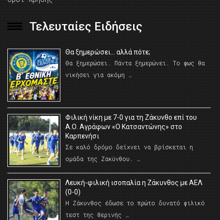
Τελευταίες Ειδήσεις
Θα ξημερώσει… αλλά πότε;
Θα ξημερώσει. Πάντα ξημερώνει. Το φως θα
νικήσει για ακόμη …
Φιλική νίκη με 7-0 για τη Ζάκυνθο επί του
Α.Ο. Αγράφων «Ο Κατσαντώνης» στο
Καρπενήσι
Σε καλό δρόμο δείχνει να βρίσκεται η
ομάδα της Ζακύνθου. …
Λευκή-φιλική ισοπαλία η Ζάκυνθος με ΑΕΛ
(0-0)
Η Ζάκυνθος έδωσε το πρώτο δυνατό φιλικό
τεστ της θερινής …