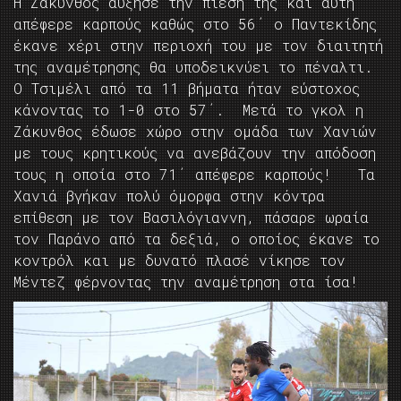
Η Ζάκυνθος αύξησε την πίεση της και αυτή
απέφερε καρπούς καθώς στο 56΄ ο Παντεκίδης
έκανε χέρι στην περιοχή του με τον διαιτητή
της αναμέτρησης θα υποδεικνύει το πέναλτι.
Ο Τσιμέλι από τα 11 βήματα ήταν εύστοχος
κάνοντας το 1-0 στο 57΄. Μετά το γκολ η
Ζάκυνθος έδωσε χώρο στην ομάδα των Χανιών
με τους κρητικούς να ανεβάζουν την απόδοση
τους η οποία στο 71΄ απέφερε καρπούς! Τα
Χανιά βγήκαν πολύ όμορφα στην κόντρα
επίθεση με τον Βασιλόγιαννη, πάσαρε ωραία
τον Παράνο από τα δεξιά, ο οποίος έκανε το
κοντρόλ και με δυνατό πλασέ νίκησε τον
Μέντεζ φέρνοντας την αναμέτρηση στα ίσα!