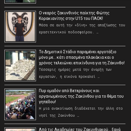
O νεαρός ζακυνθινός παίκτης Φώτης
Κορακιανίτης στην U15 του ΠΑΟΚ!
Μέσα σε αυτή την «δίνη» της απαξίωσης του
ερασιτεχνικού ποδοσφαίρου. …
Το Δημοτικό Στάδιο παραμένει εργοτάξιο
μόνο με… κάτι σπασμένα πλακάκια και ο
χρόνος τελειώνει επικίνδυνα για τη Ζάκυνθο!
Τέσσερις ημέρες μετά την έναρξη των
εργασιών, η εικόνα προκαλεί …
Πυρ ομαδόν από Βετεράνους και
οργανωμένους της Ζακύνθου για το θέμα του
γηπέδου!
Η μια ανακοίνωση διαδέχεται την άλλη στο
νησί της Ζακύνθου …
Από τις Ακαδημίες του Ζακυνθιακού… ξανά