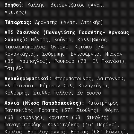
Βοηθοί:
Καλλής, Βιτσεντζάτος (Ανατ.
Αττικής)
Τέταρτος:
Δραγάτης (Ανατ. Αττικής)
ΑΠΣ Ζάκυνθος (Παναγιώτης Γουσέτης- Άργκους
Σοάρες):
Μέντες, Κούνια, Καλλιβωκάς,
Νικολακόπουλος, Οντόνε, Κιτόκο (74′
Κοναγκάγια), Σούρμπης, Εντουάρντο, Μπαζάν
(85′ Λάμπογλου), Ρουκουά (78′ Ελ Γκανάσι),
Τσιμέλι
Αναπληρωματικοί:
Μπαρμπόπουλος, Λάμπογλου,
Ελ Γκανάσι, Κάμερον Σολ, Κοναγκάγια,
Κολεύρης, Στύλλα Τελλέν, Ζε Εσόνο
Χανιά (Νίκος Παπαδόπουλος):
Κατσιμήτρος,
Παντεκίδης, Πατάπης (57′ Ζιούλης), Φόμπι
(68′ Καψάλης), Κογιετέ (68′ Νικολής),
Παναγιωτούδης, Καλαϊτζάκης (46′ Παράνο),
Κάρλος, Βασιλόγιαννης, Βάρκας (68′ Κόλλας),