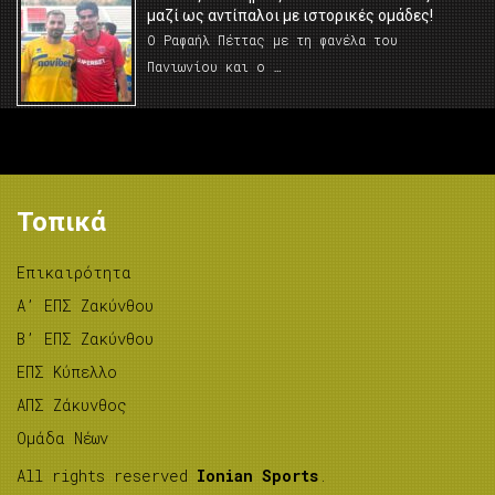
μαζί ως αντίπαλοι με ιστορικές ομάδες!
Ο Ραφαήλ Πέττας με τη φανέλα του
Πανιωνίου και ο …
Τοπικά
Επικαιρότητα
A’ ΕΠΣ Ζακύνθου
B’ ΕΠΣ Ζακύνθου
ΕΠΣ Κύπελλο
ΑΠΣ Ζάκυνθος
Ομάδα Νέων
All rights reserved
Ionian Sports
.