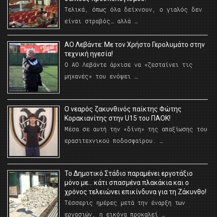
Τελικά, όπως όλα δείχνουν, ο γιαλός δεν
είναι στραβός… αλλά …
ΑΟ Λεβάντε: Με τον Χρήστο Γερολυμάτο στην
τεχνική ηγεσία!
Ο ΑΟ Λεβάντε άρχισε να «ζεσταίνει τις
μηχανές» του ενόψει …
O νεαρός ζακυνθινός παίκτης Φώτης
Κορακιανίτης στην U15 του ΠΑΟΚ!
Μέσα σε αυτή την «δίνη» της απαξίωσης του
ερασιτεχνικού ποδοσφαίρου. …
Το Δημοτικό Στάδιο παραμένει εργοτάξιο
μόνο με… κάτι σπασμένα πλακάκια και ο
χρόνος τελειώνει επικίνδυνα για τη Ζάκυνθο!
Τέσσερις ημέρες μετά την έναρξη των
εργασιών, η εικόνα προκαλεί …