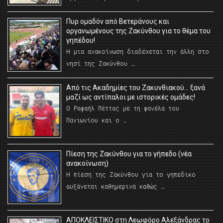
Πυρ ομαδόν από Βετεράνους και
οργανωμένους της Ζακύνθου για το θέμα του
γηπέδου!
Η μια ανακοίνωση διαδέχεται την άλλη στο
νησί της Ζακύνθου …
Από τις Ακαδημίες του Ζακυνθιακού… ξανά
μαζί ως αντίπαλοι με ιστορικές ομάδες!
Ο Ραφαήλ Πέττας με τη φανέλα του
Πανιωνίου και ο …
Πίεση της Ζακύνθου για το γήπεδο (νέα
ανακοίνωση)
Η πίεση της Ζακύνθου για το γηπεδικο
αυξάνεται καθημερινά καθώς …
AΠΟΚΛΕΙΣΤΙΚΟ στη Λεωφόρο Αλεξάνδρας το