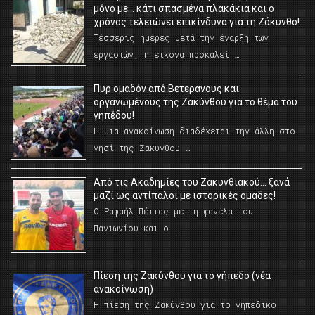
μόνο με… κάτι σπασμένα πλακάκια και ο
χρόνος τελειώνει επικίνδυνα για τη Ζάκυνθο!
Τέσσερις ημέρες μετά την έναρξη των
εργασιών, η εικόνα προκαλεί …
Πυρ ομαδόν από Βετεράνους και
οργανωμένους της Ζακύνθου για το θέμα του
γηπέδου!
Η μια ανακοίνωση διαδέχεται την άλλη στο
νησί της Ζακύνθου …
Από τις Ακαδημίες του Ζακυνθιακού… ξανά
μαζί ως αντίπαλοι με ιστορικές ομάδες!
Ο Ραφαήλ Πέττας με τη φανέλα του
Πανιωνίου και ο …
Πίεση της Ζακύνθου για το γήπεδο (νέα
ανακοίνωση)
Η πίεση της Ζακύνθου για το γηπεδικο