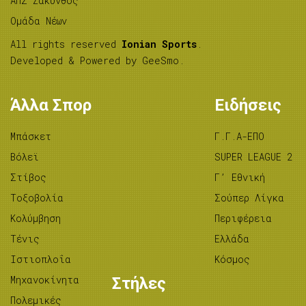
ΑΠΣ Ζάκυνθος
Ομάδα Νέων
All rights reserved
Ionian Sports
.
Developed & Powered by
GeeSmo
.
Άλλα Σπορ
Ειδήσεις
Μπάσκετ
Γ.Γ.Α-ΕΠΟ
Βόλεϊ
SUPER LEAGUE 2
Στίβος
Γ’ Εθνική
Tοξοβολία
Σούπερ Λίγκα
Κολύμβηση
Περιφέρεια
Τένις
Ελλάδα
Ιστιοπλοΐα
Κόσμος
Μηχανοκίνητα
Στήλες
Πολεμικές