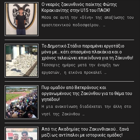
O νεαρός ζακυνθινός παίκτης Φώτης
Κορακιανίτης στην U15 του ΠΑΟΚ!
Μέσα σε αυτή την «δίνη» της απαξίωσης του
ερασιτεχνικού ποδοσφαίρου. …
Το Δημοτικό Στάδιο παραμένει εργοτάξιο
μόνο με… κάτι σπασμένα πλακάκια και ο
χρόνος τελειώνει επικίνδυνα για τη Ζάκυνθο!
Τέσσερις ημέρες μετά την έναρξη των
εργασιών, η εικόνα προκαλεί …
Πυρ ομαδόν από Βετεράνους και
οργανωμένους της Ζακύνθου για το θέμα του
γηπέδου!
Η μια ανακοίνωση διαδέχεται την άλλη στο
νησί της Ζακύνθου …
Από τις Ακαδημίες του Ζακυνθιακού… ξανά
μαζί ως αντίπαλοι με ιστορικές ομάδες!