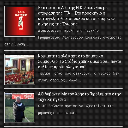
Έκπτωτο το Δ.Σ. της ΕΠΣ Ζακύνθου με
απόφαση της ΓΓΑ – Στο προσκήνιο η
καταγγελία Ραυτόπουλου και οι επόμενες
κινήσεις της Ένωσης!
Διαπιστωτική πράξη της Γενικής
Γραμματείας Αθλητισμού προκαλεί ανατροπές
στην Ένωση …
Νομιμότητα αλά καρτ στο Δημοτικό
Συμβούλιο; Το Στάδιο χάθηκε μέσα σε… πέντε
σελίδες προϋπολογισμού!
Τελικά, όπως όλα δείχνουν, ο γιαλός δεν
είναι στραβός… αλλά …
ΑΟ Λεβάντε: Με τον Χρήστο Γερολυμάτο στην
τεχνική ηγεσία!
Ο ΑΟ Λεβάντε άρχισε να «ζεσταίνει τις
μηχανές» του ενόψει …