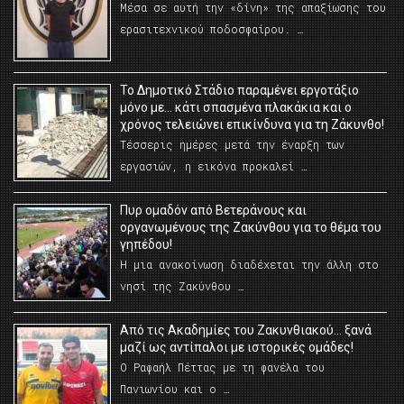
Μέσα σε αυτή την «δίνη» της απαξίωσης του
ερασιτεχνικού ποδοσφαίρου. …
Το Δημοτικό Στάδιο παραμένει εργοτάξιο
μόνο με… κάτι σπασμένα πλακάκια και ο
χρόνος τελειώνει επικίνδυνα για τη Ζάκυνθο!
Τέσσερις ημέρες μετά την έναρξη των
εργασιών, η εικόνα προκαλεί …
Πυρ ομαδόν από Βετεράνους και
οργανωμένους της Ζακύνθου για το θέμα του
γηπέδου!
Η μια ανακοίνωση διαδέχεται την άλλη στο
νησί της Ζακύνθου …
Από τις Ακαδημίες του Ζακυνθιακού… ξανά
μαζί ως αντίπαλοι με ιστορικές ομάδες!
Ο Ραφαήλ Πέττας με τη φανέλα του
Πανιωνίου και ο …