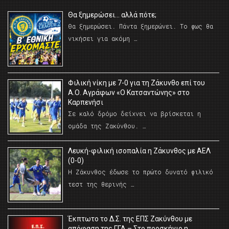
Θα ξημερώσει… αλλά πότε;
Θα ξημερώσει. Πάντα ξημερώνει. Το φως θα
νικήσει για ακόμη …
Φιλική νίκη με 7-0 για τη Ζάκυνθο επί του
Α.Ο. Αγράφων «Ο Κατσαντώνης» στο
Καρπενήσι
Σε καλό δρόμο δείχνει να βρίσκεται η
ομάδα της Ζακύνθου. …
Λευκή-φιλική ισοπαλία η Ζάκυνθος με ΑΕΛ
(0-0)
Η Ζάκυνθος έδωσε το πρώτο δυνατό φιλικό
τεστ της θερινής …
Έκπτωτο το Δ.Σ. της ΕΠΣ Ζακύνθου με
απόφαση της ΓΓΑ – Στο προσκήνιο η