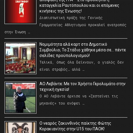
καταγγελία Ραυτόπουλου και οι επόμενες
κινήσεις της Ένωσης!
Διαπιστωτική πράξη της Γενικής
Γραμματείας Αθλητισμού προκαλεί ανατροπές
στην Ένωση …
Νομιμότητα αλά καρτ στο Δημοτικό
Συμβούλιο; Το Στάδιο χάθηκε μέσα σε… πέντε
σελίδες προϋπολογισμού!
Τελικά, όπως όλα δείχνουν, ο γιαλός δεν
είναι στραβός… αλλά …
ΑΟ Λεβάντε: Με τον Χρήστο Γερολυμάτο στην
τεχνική ηγεσία!
Ο ΑΟ Λεβάντε άρχισε να «ζεσταίνει τις
μηχανές» του ενόψει …
O νεαρός ζακυνθινός παίκτης Φώτης
Κορακιανίτης στην U15 του ΠΑΟΚ!