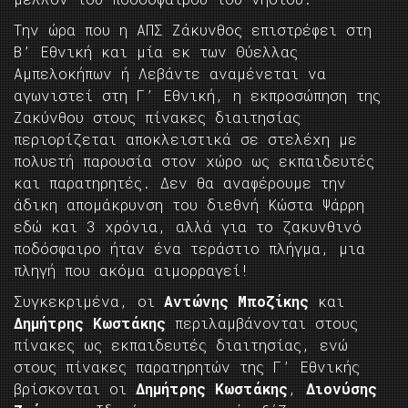
Την ώρα που η ΑΠΣ Ζάκυνθος επιστρέφει στη
Β’ Εθνική και μία εκ των Θύελλας
Αμπελοκήπων ή Λεβάντε αναμένεται να
αγωνιστεί στη Γ’ Εθνική, η εκπροσώπηση της
Ζακύνθου στους πίνακες διαιτησίας
περιορίζεται αποκλειστικά σε στελέχη με
πολυετή παρουσία στον χώρο ως εκπαιδευτές
και παρατηρητές. Δεν θα αναφέρουμε την
άδικη απομάκρυνση του διεθνή Κώστα Ψάρρη
εδώ και 3 χρόνια, αλλά για το ζακυνθινό
ποδόσφαιρο ήταν ένα τεράστιο πλήγμα, μια
πληγή που ακόμα αιμορραγεί!
Συγκεκριμένα, οι
Αντώνης Μποζίκης
και
Δημήτρης Κωστάκης
περιλαμβάνονται στους
πίνακες ως εκπαιδευτές διαιτησίας, ενώ
στους πίνακες παρατηρητών της Γ’ Εθνικής
βρίσκονται οι
Δημήτρης Κωστάκης
,
Διονύσης