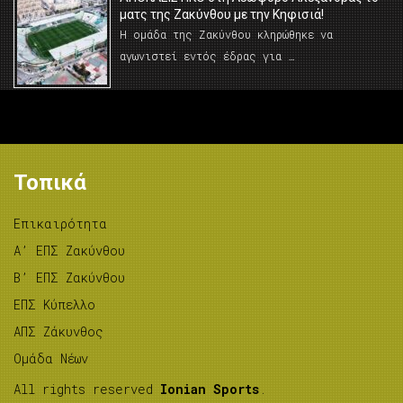
ματς της Ζακύνθου με την Κηφισιά!
Η ομάδα της Ζακύνθου κληρώθηκε να
αγωνιστεί εντός έδρας για …
Τοπικά
Επικαιρότητα
A’ ΕΠΣ Ζακύνθου
B’ ΕΠΣ Ζακύνθου
ΕΠΣ Κύπελλο
ΑΠΣ Ζάκυνθος
Ομάδα Νέων
All rights reserved
Ionian Sports
.