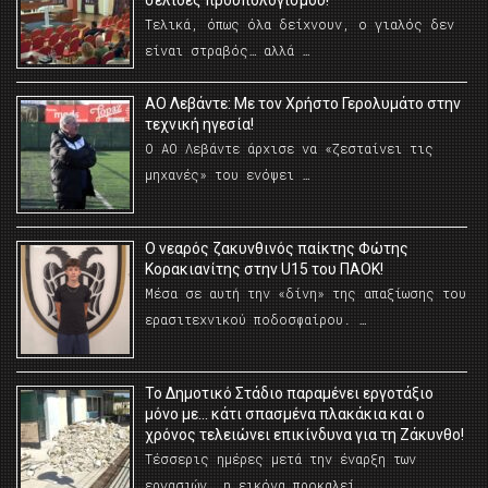
σελίδες προϋπολογισμού!
Τελικά, όπως όλα δείχνουν, ο γιαλός δεν
είναι στραβός… αλλά …
ΑΟ Λεβάντε: Με τον Χρήστο Γερολυμάτο στην
τεχνική ηγεσία!
Ο ΑΟ Λεβάντε άρχισε να «ζεσταίνει τις
μηχανές» του ενόψει …
O νεαρός ζακυνθινός παίκτης Φώτης
Κορακιανίτης στην U15 του ΠΑΟΚ!
Μέσα σε αυτή την «δίνη» της απαξίωσης του
ερασιτεχνικού ποδοσφαίρου. …
Το Δημοτικό Στάδιο παραμένει εργοτάξιο
μόνο με… κάτι σπασμένα πλακάκια και ο
χρόνος τελειώνει επικίνδυνα για τη Ζάκυνθο!
Τέσσερις ημέρες μετά την έναρξη των
εργασιών, η εικόνα προκαλεί …