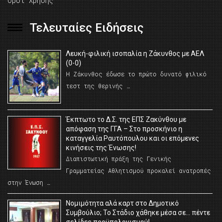
Όροι Χρήσης
Τελευταίες Ειδήσεις
Λευκή-φιλική ισοπαλία η Ζάκυνθος με ΑΕΛ
(0-0)
Η Ζάκυνθος έδωσε το πρώτο δυνατό φιλικό
τεστ της θερινής …
Έκπτωτο το Δ.Σ. της ΕΠΣ Ζακύνθου με
απόφαση της ΓΓΑ – Στο προσκήνιο η
καταγγελία Ραυτόπουλου και οι επόμενες
κινήσεις της Ένωσης!
Διαπιστωτική πράξη της Γενικής
Γραμματείας Αθλητισμού προκαλεί ανατροπές
στην Ένωση …
Νομιμότητα αλά καρτ στο Δημοτικό
Συμβούλιο; Το Στάδιο χάθηκε μέσα σε… πέντε