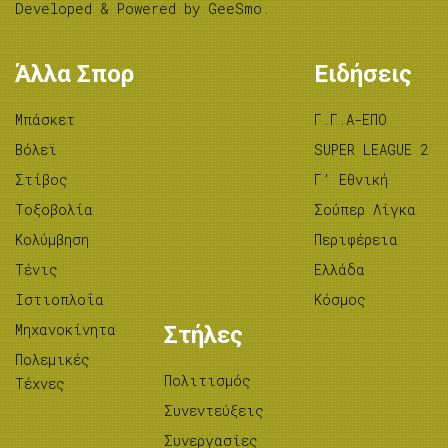
Developed & Powered by
GeeSmo
.
Άλλα Σπορ
Ειδήσεις
Μπάσκετ
Γ.Γ.Α-ΕΠΟ
Βόλεϊ
SUPER LEAGUE 2
Στίβος
Γ’ Εθνική
Tοξοβολία
Σούπερ Λίγκα
Κολύμβηση
Περιφέρεια
Τένις
Ελλάδα
Ιστιοπλοΐα
Κόσμος
Μηχανοκίνητα
Στήλες
Πολεμικές
Πολιτισμός
Τέχνες
Συνεντεύξεις
Συνεργασίες