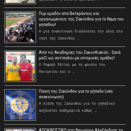
Πυρ ομαδόν από Βετεράνους και
οργανωμένους της Ζακύνθου για το θέμα του
γηπέδου!
Η μια ανακοίνωση διαδέχεται την άλλη στο
νησί της Ζακύνθου …
Από τις Ακαδημίες του Ζακυνθιακού… ξανά
μαζί ως αντίπαλοι με ιστορικές ομάδες!
Ο Ραφαήλ Πέττας με τη φανέλα του
Πανιωνίου και ο …
Πίεση της Ζακύνθου για το γήπεδο (νέα
ανακοίνωση)
Η πίεση της Ζακύνθου για το γηπεδικο
αυξάνεται καθημερινά καθώς …
AΠΟΚΛΕΙΣΤΙΚΟ στη Λεωφόρο Αλεξάνδρας το