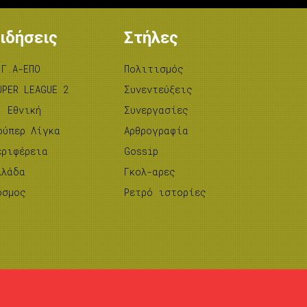
ιδήσεις
Στήλες
.Γ.Α-ΕΠΟ
Πολιτισμός
UPER LEAGUE 2
Συνεντεύξεις
’ Εθνική
Συνεργασίες
ούπερ Λίγκα
Αρθρογραφία
εριφέρεια
Gossip
λλάδα
Γκολ-αρες
όσμος
Ρετρό ιστορίες