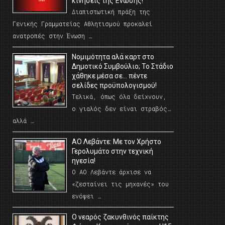
κινήσεις της Ένωσης!
Διαπιστωτική πράξη της
Γενικής Γραμματείας Αθλητισμού προκαλεί
ανατροπές στην Ένωση …
Νομιμότητα αλά καρτ στο
Δημοτικό Συμβούλιο; Το Στάδιο
χάθηκε μέσα σε… πέντε
σελίδες προϋπολογισμού!
Τελικά, όπως όλα δείχνουν,
ο γιαλός δεν είναι στραβός…
αλλά …
ΑΟ Λεβάντε: Με τον Χρήστο
Γερολυμάτο στην τεχνική
ηγεσία!
Ο ΑΟ Λεβάντε άρχισε να
«ζεσταίνει τις μηχανές» του
ενόψει …
O νεαρός ζακυνθινός παίκτης