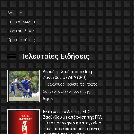
Αρχική
Επικοινωνία
Ionian Sports
Όροι Χρήσης
Τελευταίες Ειδήσεις
Λευκή-φιλική ισοπαλία η
Ζάκυνθος με ΑΕΛ (0-0)
Η Ζάκυνθος έδωσε το πρώτο
δυνατό φιλικό τεστ της
θερινής …
Έκπτωτο το Δ.Σ. της ΕΠΣ
Ζακύνθου με απόφαση της ΓΓΑ
– Στο προσκήνιο η καταγγελία
Ραυτόπουλου και οι επόμενες