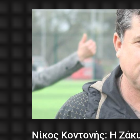
Nίκος Κοντονής: Η Ζάκ