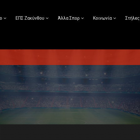
ο
ΕΠΣ Ζακύνθου
Άλλα Σπορ
Κοινωνία
Στήλες