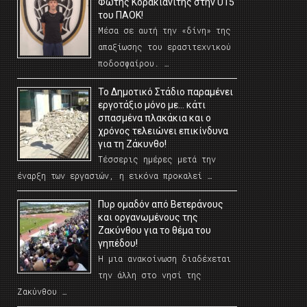
Φώτης Κορακιανίτης στην U15
του ΠΑΟΚ!
Μέσα σε αυτή την «δίνη» της
απαξίωσης του ερασιτεχνικού
ποδοσφαίρου. …
Το Δημοτικό Στάδιο παραμένει
εργοτάξιο μόνο με… κάτι
σπασμένα πλακάκια και ο
χρόνος τελειώνει επικίνδυνα
για τη Ζάκυνθο!
Τέσσερις ημέρες μετά την
έναρξη των εργασιών, η εικόνα προκαλεί …
Πυρ ομαδόν από Βετεράνους
και οργανωμένους της
Ζακύνθου για το θέμα του
γηπέδου!
Η μια ανακοίνωση διαδέχεται
την άλλη στο νησί της
Ζακύνθου …