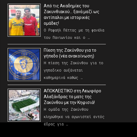
Από τις Ακαδημίες του
Ζακυνθιακού… ξανά μαζί ως
αντίπαλοι με ιστορικές
ομάδες!
Ο Ραφαήλ Πέττας με τη φανέλα
του Πανιωνίου και ο …
Πίεση της Ζακύνθου για το
γήπεδο (νέα ανακοίνωση)
Η πίεση της Ζακύνθου για το
γηπεδικο αυξάνεται
καθημερινά καθώς …
AΠΟΚΛΕΙΣΤΙΚΟ στη Λεωφόρο
Αλεξάνδρας το ματς της
Ζακύνθου με την Κηφισιά!
Η ομάδα της Ζακύνθου
κληρώθηκε να αγωνιστεί εντός
έδρας για …