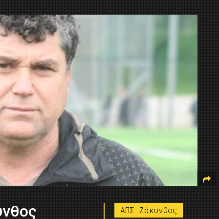
υνθος
ΑΠΣ Ζάκυνθος