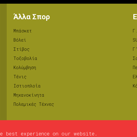
Άλλα Σπορ
Ε
Μπάσκετ
Γ
Βόλεϊ
S
Στίβος
Γ
Tοξοβολία
Σ
Κολύμβηση
Π
Τένις
Ε
Ιστιοπλοΐα
Κ
Μηχανοκίνητα
Πολεμικές Τέχνες
e best experience on our website.