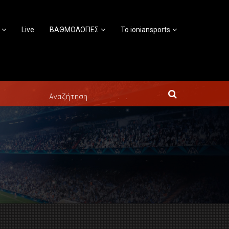
Live
ΒΑΘΜΟΛΟΓΙΕΣ
Το ioniansports