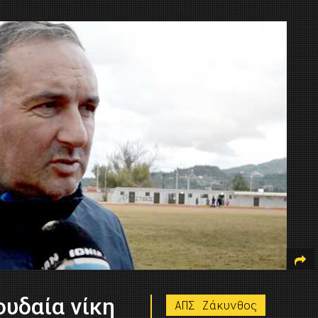
ουδαία νίκη
ΑΠΣ Ζάκυνθος