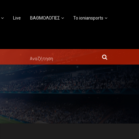
Live
ΒΑΘΜΟΛΟΓΙΕΣ
Το ioniansports