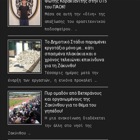
Φώτης Κορακιανίτης στην U15
του ΠΑΟΚ!
Μέσα σε αυτή την «δίνη» της
απαξίωσης του ερασιτεχνικού
ποδοσφαίρου. …
Το Δημοτικό Στάδιο παραμένει
εργοτάξιο μόνο με… κάτι
σπασμένα πλακάκια και ο
χρόνος τελειώνει επικίνδυνα
για τη Ζάκυνθο!
Τέσσερις ημέρες μετά την
έναρξη των εργασιών, η εικόνα προκαλεί …
Πυρ ομαδόν από Βετεράνους
και οργανωμένους της
Ζακύνθου για το θέμα του
γηπέδου!
Η μια ανακοίνωση διαδέχεται
την άλλη στο νησί της
Ζακύνθου …