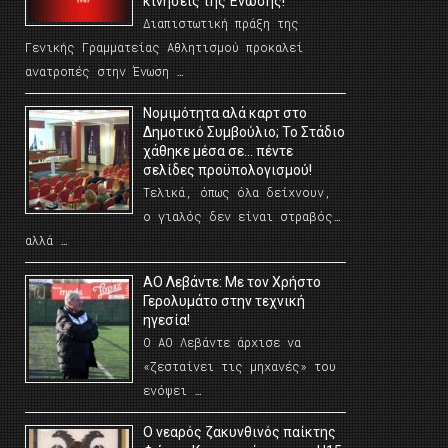
κινήσεις της Ένωσης!
Διαπιστωτική πράξη της
Γενικής Γραμματείας Αθλητισμού προκαλεί
ανατροπές στην Ένωση …
Νομιμότητα αλά καρτ στο
Δημοτικό Συμβούλιο; Το Στάδιο
χάθηκε μέσα σε… πέντε
σελίδες προϋπολογισμού!
Τελικά, όπως όλα δείχνουν,
ο γιαλός δεν είναι στραβός…
αλλά …
ΑΟ Λεβάντε: Με τον Χρήστο
Γερολυμάτο στην τεχνική
ηγεσία!
Ο ΑΟ Λεβάντε άρχισε να
«ζεσταίνει τις μηχανές» του
ενόψει …
O νεαρός ζακυνθινός παίκτης