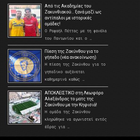
Από τις Ακαδημίες του
Ζακυνθιακού… ξανά μαζί ως
αντίπαλοι με ιστορικές
ομάδες!
Ο Ραφαήλ Πέττας με τη φανέλα
του Πανιωνίου και ο …
Πίεση της Ζακύνθου για το
γήπεδο (νέα ανακοίνωση)
Η πίεση της Ζακύνθου για το
γηπεδικο αυξάνεται
καθημερινά καθώς …
AΠΟΚΛΕΙΣΤΙΚΟ στη Λεωφόρο
Αλεξάνδρας το ματς της
Ζακύνθου με την Κηφισιά!
Η ομάδα της Ζακύνθου
κληρώθηκε να αγωνιστεί εντός
έδρας για …