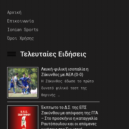
Αρχική
Επικοινωνία
Ionian Sports
Όροι Χρήσης
Τελευταίες Ειδήσεις
Λευκή-φιλική ισοπαλία η
Ζάκυνθος με ΑΕΛ (0-0)
Η Ζάκυνθος έδωσε το πρώτο
δυνατό φιλικό τεστ της
θερινής …
Έκπτωτο το Δ.Σ. της ΕΠΣ
Ζακύνθου με απόφαση της ΓΓΑ
– Στο προσκήνιο η καταγγελία
Ραυτόπουλου και οι επόμενες