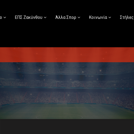
ο
ΕΠΣ Ζακύνθου
Άλλα Σπορ
Κοινωνία
Στήλες