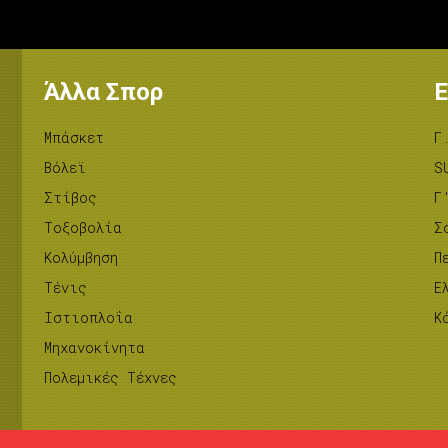
Άλλα Σπορ
Ε
Μπάσκετ
Γ
Βόλεϊ
S
Στίβος
Γ
Tοξοβολία
Σ
Κολύμβηση
Π
Τένις
Ε
Ιστιοπλοΐα
Κ
Μηχανοκίνητα
Πολεμικές Τέχνες