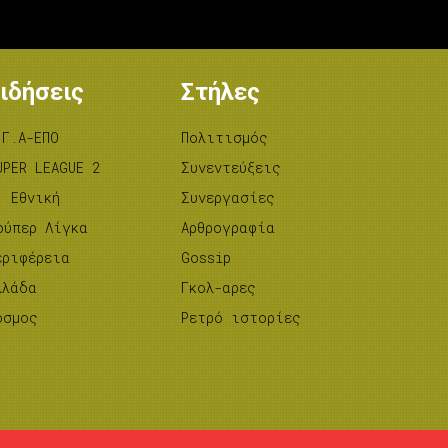
ιδήσεις
Στήλες
.Γ.Α-ΕΠΟ
Πολιτισμός
UPER LEAGUE 2
Συνεντεύξεις
’ Εθνική
Συνεργασίες
ούπερ Λίγκα
Αρθρογραφία
εριφέρεια
Gossip
λλάδα
Γκολ-αρες
όσμος
Ρετρό ιστορίες